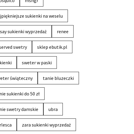
squito
msngr
jpiękniejsze sukienki na weselu
say sukienki wyprzedaż
renee
served swetry
sklep ebutik.pl
kienki
sweter w paski
eter świąteczny
tanie bluzeczki
nie sukienki do 50 zł
nie swetry damskie
ubra
rlesca
zara sukienki wyprzedaż