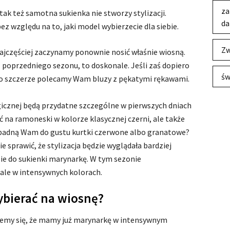
za
 tak też samotna sukienka nie stworzy stylizacji.
da
 względu na to, jaki model wybierzecie dla siebie.
Zw
ajczęściej zaczynamy ponownie nosić właśnie wiosną.
 z poprzedniego sezonu, to doskonale. Jeśli zaś dopiero
św
to szczerze polecamy Wam bluzy z pękatymi rękawami.
ogicznej będą przydatne szczególne w pierwszych dniach
 na ramoneski w kolorze klasycznej czerni, ale także
ypadną Wam do gustu kurtki czerwone albo granatowe?
cie sprawić, że stylizacja będzie wyglądała bardziej
bie do sukienki marynarkę. W tym sezonie
 ale w intensywnych kolorach.
ybierać na wiosnę?
ujemy się, że mamy już marynarkę w intensywnym