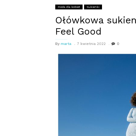
moda dla kobiet
Sukienki
Ołówkowa sukien
Feel Good
By
marta
7 kwietnia 2022
0