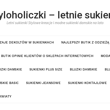
yloholiczki – letnie sukie
Letni sukienki Stylowe kreacje i modne sukienki damskie na lato
ZAJE DEKOLTÓW W SUKIENKACH
NAJLEPSZY BUTIK Z ODZIEŻĄ
BUTIK OPINIE KLIENTÓW O SKLEPACH INTERNETOWYCH
MODA
UZKI DAMSKIE
SUKIENKI PLUS SIZE
BLUZKI DAMSKIE
BL
SKIE BASIC
SUKIENKI JEANSOWE
SUKIENKI KOKTAJLOWE
KWIATY