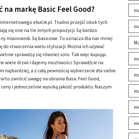
ć na markę Basic Feel Good?
ma
 internetowego ebutik.pl. Trudno przejść obok tych
ma
ją się one na tle innych propozycji. Są bardzo
ny mianownik. Są basicowe. To oznacza dla nas mniej
Ma
ę do stworzenia wielu stylizacji. Można ich używać
wietnie sprawdzą się również solo. Tak więc kupując
ma
e wiele drzwi i dajemy możliwości. Sprawdźcie na
 najbardziej, a z całą pewnością wybierzecie dla siebie
ma
arto zwrócić uwagę na ubrania Basic Feel Good,
 ceny i jednocześnie wysoką jakość produktu. Naszym
ma
mo
mo