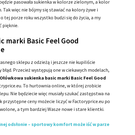
e będzie pasowała sukienka w kolorze zielonym, a kolor
. Tak więc nie bójmy się stawiać na kolory żywe i
o tej porze roku wszystko budzi się do życia, a my
 pięknie.
c marki Basic Feel Good
ne
asnego sklepu z odzieżą i jeszcze nie kupiliście
 błąd. Przecież występują one w ciekawych modelach,
Ołówkowa sukienka basic marki Basic Feel Good
ryprice.eu. To hurtownia online, w której zrobicie
epu. Nie będziecie więc musiały szukać zastępstwa na
ak przystępne ceny możecie liczyć w Factoryprice.eu po
olone, a tym bardziej Wasze nowe i stare klientki.
ej odsłonie – sportowy komfort może iść w parze