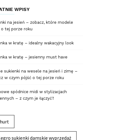
ATNIE WPISY
nki na jesień – zobacz, które modele
 o tej porze roku
nka w kratę – idealny wakacyjny look
nka w kratę – jesienny must have
 sukienki na wesele na jesień i zimę –
z w czym pójść o tej porze roku
owe spódnice midi w stylizacjach
ennych – z czym je łączyć?
hurt
legro sukienki damskie wyprzedaż