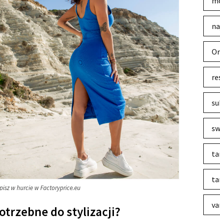
mo
na
Or
re
su
sw
ta
ta
sz w hurcie w Factoryprice.eu
va
otrzebne do stylizacji?