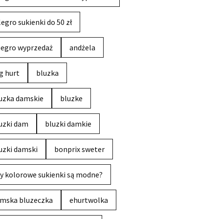
legro sukienki do 50 zł
legro wyprzedaż
andżela
g hurt
bluzka
uzka damskie
bluzke
uzki dam
bluzki damkie
uzki damski
bonprix sweter
y kolorowe sukienki są modne?
mska bluzeczka
ehurtwolka