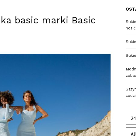
OST
ka basic marki Basic
Sukie
nosić
Sukie
Sukie
Modne
zobac
Satyn
codzi
24
Al