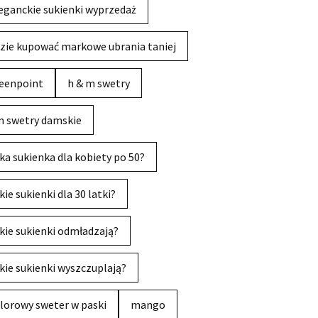
eganckie sukienki wyprzedaż
zie kupować markowe ubrania taniej
eenpoint
h & m swetry
 swetry damskie
ka sukienka dla kobiety po 50?
kie sukienki dla 30 latki?
kie sukienki odmładzają?
kie sukienki wyszczuplają?
lorowy sweter w paski
mango