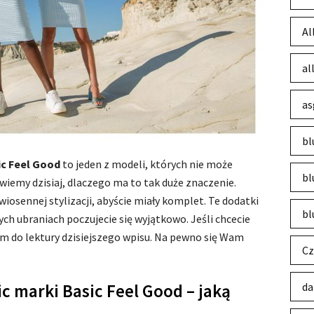
Al
al
as
bl
ic Feel Good
to jeden z modeli, których nie może
bl
wiemy dzisiaj, dlaczego ma to tak duże znaczenie.
wiosennej stylizacji, abyście miały komplet. Te dodatki
bl
ch ubraniach poczujecie się wyjątkowo. Jeśli chcecie
m do lektury dzisiejszego wpisu. Na pewno się Wam
Cz
 marki Basic Feel Good – jaką
da