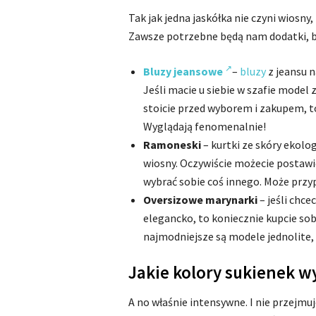
Tak jak jedna jaskółka nie czyni wiosny,
Zawsze potrzebne będą nam dodatki, bez
Bluzy jeansowe
–
bluzy
z jeansu n
Jeśli macie u siebie w szafie model
stoicie przed wyborem i zakupem, 
Wyglądają fenomenalnie!
Ramoneski
– kurtki ze skóry ekol
wiosny. Oczywiście możecie postawić
wybrać sobie coś innego. Może prz
Oversizowe marynarki
– jeśli chce
elegancko, to koniecznie kupcie so
najmodniejsze są modele jednolite,
Jakie kolory sukienek w
A no właśnie intensywne. I nie przejm