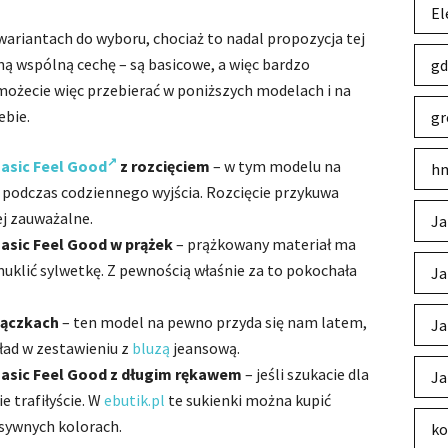
El
ariantach do wyboru, chociaż to nadal propozycja tej
ną wspólną cechę – są basicowe, a więc bardzo
gd
możecie więc przebierać w poniższych modelach i na
ebie.
gr
asic Feel Good
z rozcięciem
– w tym modelu na
hm
t podczas codziennego wyjścia. Rozcięcie przykuwa
ej zauważalne.
Ja
asic Feel Good w prążek
– prążkowany materiał ma
smuklić sylwetkę. Z pewnością właśnie za to pokochała
Ja
iączkach
– ten model na pewno przyda się nam latem,
Ja
ład w zestawieniu z
bluzą
jeansową.
asic Feel Good z długim rękawem
– jeśli szukacie dla
Ja
e trafiłyście. W
ebutik.pl
te sukienki można kupić
sywnych kolorach.
ko