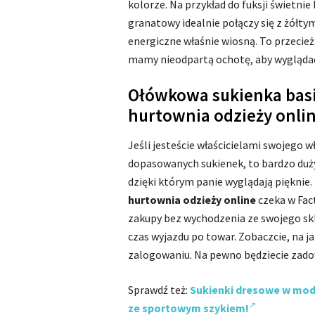
kolorze. Na przykład do fuksji świetni
granatowy idealnie połączy się z żółtym
energiczne właśnie wiosną. To przecież 
mamy nieodpartą ochotę, aby wyglądać
Ołówkowa sukienka basi
hurtownia odzieży onli
Jeśli jesteście właścicielami swojego wł
dopasowanych sukienek, to bardzo duży
dzięki którym panie wyglądają pięknie.
hurtownia odzieży online
czeka w Fact
zakupy bez wychodzenia ze swojego skl
czas wyjazdu po towar. Zobaczcie, na j
zalogowaniu. Na pewno będziecie zadow
Sprawdź też:
Sukienki dresowe w modn
ze sportowym szykiem!