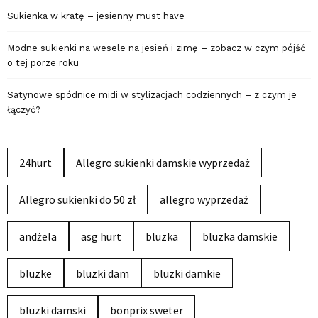
Sukienka w kratę – jesienny must have
Modne sukienki na wesele na jesień i zimę – zobacz w czym pójść
o tej porze roku
Satynowe spódnice midi w stylizacjach codziennych – z czym je
łączyć?
24hurt
Allegro sukienki damskie wyprzedaż
Allegro sukienki do 50 zł
allegro wyprzedaż
andżela
asg hurt
bluzka
bluzka damskie
bluzke
bluzki dam
bluzki damkie
bluzki damski
bonprix sweter