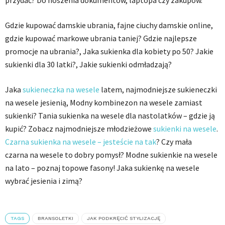
przydać? Do noszenia dokumentów, laptopa czy zakupów.
Gdzie kupować damskie ubrania, fajne ciuchy damskie online,
gdzie kupować markowe ubrania taniej? Gdzie najlepsze
promocje na ubrania?, Jaka sukienka dla kobiety po 50? Jakie
sukienki dla 30 latki?, Jakie sukienki odmładzają?
Jaka
sukieneczka na wesele
latem, najmodniejsze sukieneczki
na wesele jesienią, Modny kombinezon na wesele zamiast
sukienki? Tania sukienka na wesele dla nastolatków – gdzie ją
kupić? Zobacz najmodniejsze młodzieżowe
sukienki na wesele
.
Czarna sukienka na wesele – jesteście na tak
? Czy mała
czarna na wesele to dobry pomysł? Modne sukienkie na wesele
na lato – poznaj topowe fasony! Jaka sukienkę na wesele
wybrać jesienia i zimą?
TAGS
BRANSOLETKI
JAK PODKRĘCIĆ STYLIZACJĘ