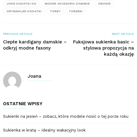
JAKIE DODATKI DO
MODNE AKCESORIA DAMSKIE
OBUWIE
ORYGINALNE DODATKI
TORBY
TOREBKI
PREVIOUS ARTICLE
NEXT ARTICLE
Ciepłe kardigany damskie –
Fuksjowa sukienka basic –
odkryj modne fasony
stylowa propozycja na
każdą okazję
Joana
OSTATNIE WPISY
Sukienki na jesień – zobacz, które modele nosić o tej porze roku
Sukienka w kratę – idealny wakacyjny look