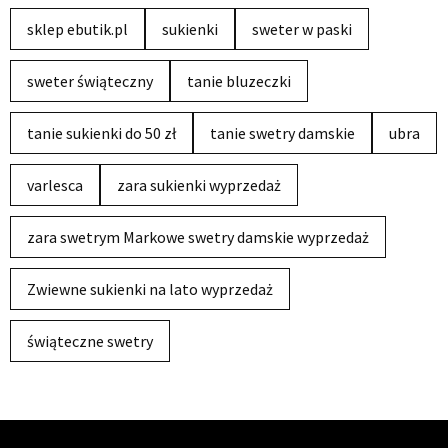
sklep ebutik.pl
sukienki
sweter w paski
sweter świąteczny
tanie bluzeczki
tanie sukienki do 50 zł
tanie swetry damskie
ubra
varlesca
zara sukienki wyprzedaż
zara swetrym Markowe swetry damskie wyprzedaż
Zwiewne sukienki na lato wyprzedaż
świąteczne swetry