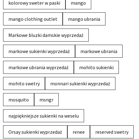
kolorowy sweter w paski
mango
mango clothing outlet
mango ubrania
Markowe bluzki damskie wyprzedaż
markowe sukienki wyprzedaż
markowe ubrania
markowe ubrania wyprzedaż
mohito sukienki
mohito swetry
monnari sukienki wyprzedaż
mosquito
msngr
najpiękniejsze sukienki na weselu
Orsay sukienki wyprzedaż
renee
reserved swetry