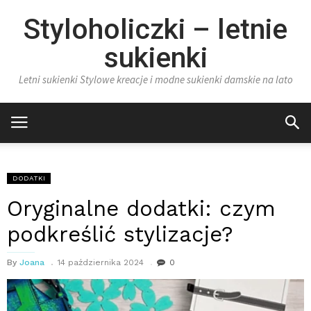
Styloholiczki – letnie
sukienki
Letni sukienki Stylowe kreacje i modne sukienki damskie na lato
DODATKI
Oryginalne dodatki: czym
podkreślić stylizacje?
By
Joana
14 października 2024
0