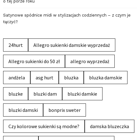
o tej porze roku
Satynowe spódnice midi w stylizacjach codziennych – z czym je
łączyć?
24hurt
Allegro sukienki damskie wyprzedaż
Allegro sukienki do 50 zł
allegro wyprzedaż
andżela
asg hurt
bluzka
bluzka damskie
bluzke
bluzki dam
bluzki damkie
bluzki damski
bonprix sweter
Czy kolorowe sukienki są modne?
damska bluzeczka