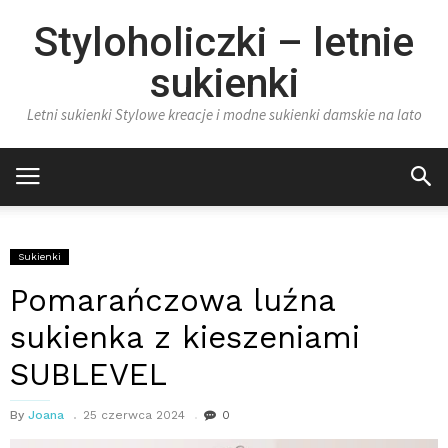
Styloholiczki – letnie
sukienki
Letni sukienki Stylowe kreacje i modne sukienki damskie na lato
Sukienki
Pomarańczowa luźna
sukienka z kieszeniami
SUBLEVEL
By
Joana
25 czerwca 2024
0