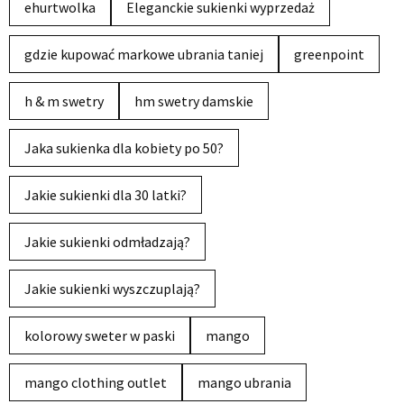
ehurtwolka
Eleganckie sukienki wyprzedaż
gdzie kupować markowe ubrania taniej
greenpoint
h & m swetry
hm swetry damskie
Jaka sukienka dla kobiety po 50?
Jakie sukienki dla 30 latki?
Jakie sukienki odmładzają?
Jakie sukienki wyszczuplają?
kolorowy sweter w paski
mango
mango clothing outlet
mango ubrania