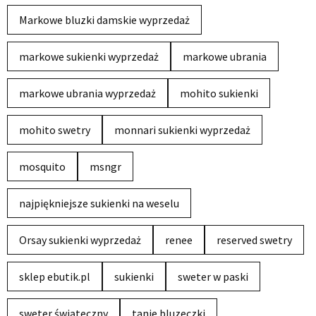
Markowe bluzki damskie wyprzedaż
markowe sukienki wyprzedaż
markowe ubrania
markowe ubrania wyprzedaż
mohito sukienki
mohito swetry
monnari sukienki wyprzedaż
mosquito
msngr
najpiękniejsze sukienki na weselu
Orsay sukienki wyprzedaż
renee
reserved swetry
sklep ebutik.pl
sukienki
sweter w paski
sweter świąteczny
tanie bluzeczki