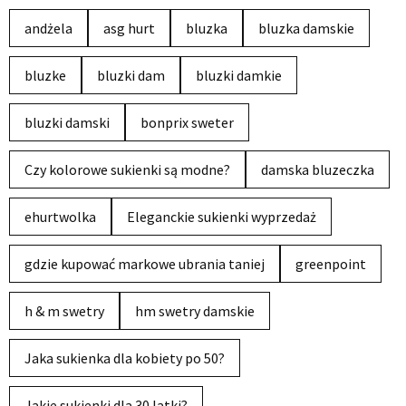
andżela
asg hurt
bluzka
bluzka damskie
bluzke
bluzki dam
bluzki damkie
bluzki damski
bonprix sweter
Czy kolorowe sukienki są modne?
damska bluzeczka
ehurtwolka
Eleganckie sukienki wyprzedaż
gdzie kupować markowe ubrania taniej
greenpoint
h & m swetry
hm swetry damskie
Jaka sukienka dla kobiety po 50?
Jakie sukienki dla 30 latki?