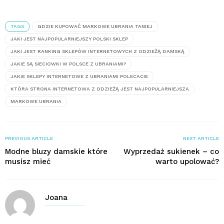
TAGS
GDZIE KUPOWAĆ MARKOWE UBRANIA TANIEJ
JAKI JEST NAJPOPULARNIEJSZY POLSKI SKLEP
JAKI JEST RANKING SKLEPÓW INTERNETOWYCH Z ODZIEŻĄ DAMSKĄ
JAKIE SĄ SIECIOWKI W POLSCE Z UBRANIAMI?
JAKIE SKLEPY INTERNETOWE Z UBRANIAMI POLECACIE
KTÓRA STRONA INTERNETOWA Z ODZIEŻĄ JEST NAJPOPULARNIEJSZA
MARKOWE UBRANIA
PREVIOUS ARTICLE
NEXT ARTICLE
Modne bluzy damskie które
Wyprzedaż sukienek – co
musisz mieć
warto upolować?
Joana