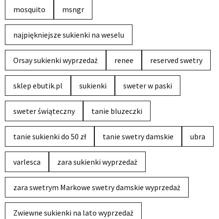
mosquito
msngr
najpiękniejsze sukienki na weselu
Orsay sukienki wyprzedaż
renee
reserved swetry
sklep ebutik.pl
sukienki
sweter w paski
sweter świąteczny
tanie bluzeczki
tanie sukienki do 50 zł
tanie swetry damskie
ubra
varlesca
zara sukienki wyprzedaż
zara swetrym Markowe swetry damskie wyprzedaż
Zwiewne sukienki na lato wyprzedaż