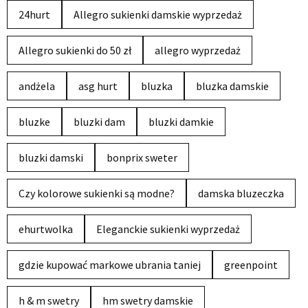
24hurt
Allegro sukienki damskie wyprzedaż
Allegro sukienki do 50 zł
allegro wyprzedaż
andżela
asg hurt
bluzka
bluzka damskie
bluzke
bluzki dam
bluzki damkie
bluzki damski
bonprix sweter
Czy kolorowe sukienki są modne?
damska bluzeczka
ehurtwolka
Eleganckie sukienki wyprzedaż
gdzie kupować markowe ubrania taniej
greenpoint
h & m swetry
hm swetry damskie