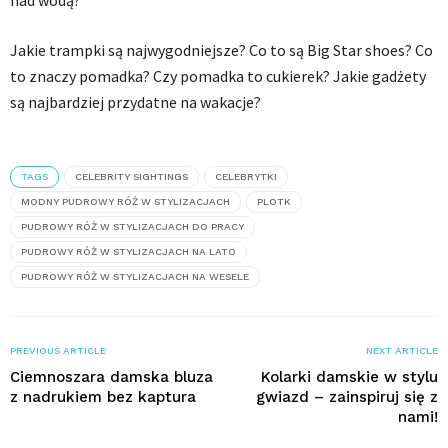
Jakie trampki są najwygodniejsze? Co to są Big Star shoes? Co
to znaczy pomadka? Czy pomadka to cukierek? Jakie gadżety
są najbardziej przydatne na wakacje?
TAGS
CELEBRITY SIGHTINGS
CELEBRYTKI
MODNY PUDROWY RÓŻ W STYLIZACJACH
PLOTK
PUDROWY RÓŻ W STYLIZACJACH DO PRACY
PUDROWY RÓŻ W STYLIZACJACH NA LATO
PUDROWY RÓŻ W STYLIZACJACH NA WESELE
PREVIOUS ARTICLE
NEXT ARTICLE
Ciemnoszara damska bluza
Kolarki damskie w stylu
z nadrukiem bez kaptura
gwiazd – zainspiruj się z
nami!