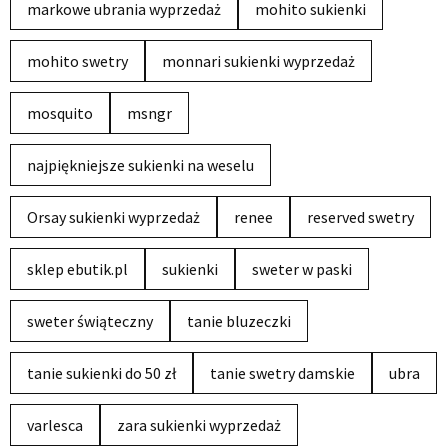
markowe ubrania wyprzedaż
mohito sukienki
mohito swetry
monnari sukienki wyprzedaż
mosquito
msngr
najpiękniejsze sukienki na weselu
Orsay sukienki wyprzedaż
renee
reserved swetry
sklep ebutik.pl
sukienki
sweter w paski
sweter świąteczny
tanie bluzeczki
tanie sukienki do 50 zł
tanie swetry damskie
ubra
varlesca
zara sukienki wyprzedaż