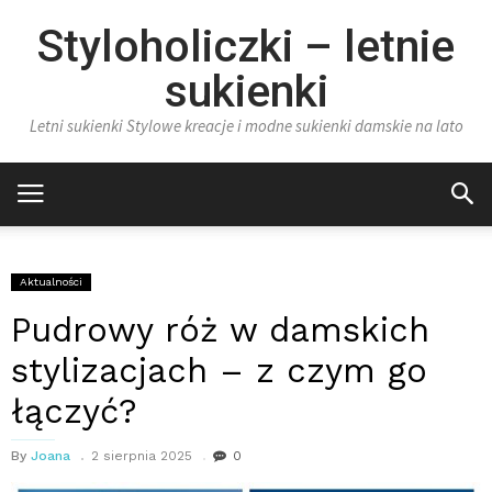
Styloholiczki – letnie
sukienki
Letni sukienki Stylowe kreacje i modne sukienki damskie na lato
Aktualności
Pudrowy róż w damskich
stylizacjach – z czym go
łączyć?
By
Joana
2 sierpnia 2025
0