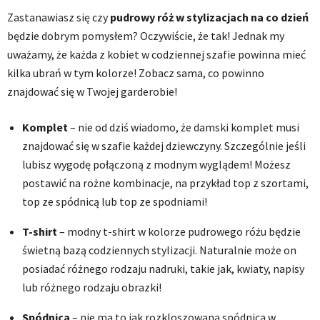
Zastanawiasz się czy
pudrowy róż w stylizacjach na co dzień
będzie dobrym pomysłem? Oczywiście, że tak! Jednak my
uważamy, że każda z kobiet w codziennej szafie powinna mieć
kilka ubrań w tym kolorze! Zobacz sama, co powinno
znajdować się w Twojej garderobie!
Komplet
– nie od dziś wiadomo, że damski komplet musi
znajdować się w szafie każdej dziewczyny. Szczególnie jeśli
lubisz wygodę połączoną z modnym wyglądem! Możesz
postawić na rożne kombinacje, na przykład top z szortami,
top ze spódnicą lub top ze spodniami!
T-shirt
– modny t-shirt w kolorze pudrowego różu będzie
świetną bazą codziennych stylizacji. Naturalnie może on
posiadać różnego rodzaju nadruki, takie jak, kwiaty, napisy
lub różnego rodzaju obrazki!
Spódnica
– nie ma to jak rozkloszowana spódnica w