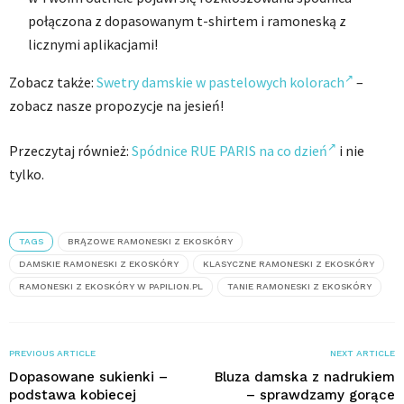
połączona z dopasowanym t-shirtem i ramoneską z
licznymi aplikacjami!
Zobacz także:
Swetry damskie w pastelowych kolorach
–
zobacz nasze propozycje na jesień!
Przeczytaj również:
Spódnice RUE PARIS na co dzień
i nie
tylko.
TAGS
BRĄZOWE RAMONESKI Z EKOSKÓRY
DAMSKIE RAMONESKI Z EKOSKÓRY
KLASYCZNE RAMONESKI Z EKOSKÓRY
RAMONESKI Z EKOSKÓRY W PAPILION.PL
TANIE RAMONESKI Z EKOSKÓRY
PREVIOUS ARTICLE
NEXT ARTICLE
Dopasowane sukienki –
Bluza damska z nadrukiem
podstawa kobiecej
– sprawdzamy gorące