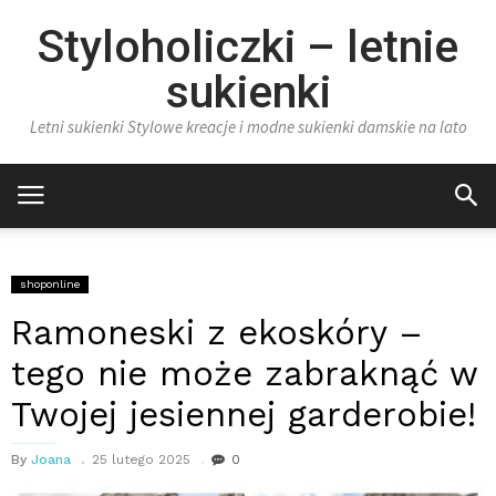
Styloholiczki – letnie
sukienki
Letni sukienki Stylowe kreacje i modne sukienki damskie na lato
shoponline
Ramoneski z ekoskóry –
tego nie może zabraknąć w
Twojej jesiennej garderobie!
By
Joana
25 lutego 2025
0