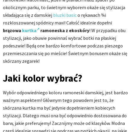
okolicznym parku, to świetnym wyborem okaże się stylizacja
składająca się z damskiej
bluzki
basic
o rękawach ¾i
rozkloszowanej spódnicy maxi! Całość idealnie dopełni
brązowa
kurtka
ramoneska z ekoskóry
! W przypadku obu
stylizacji, jako obuwie powinnaś wybrać botki na płaskiej
podeszwie! Będą one bardzo komfortowe podczas pieszego
przemieszczania się po mieście! Świetnym bonusem okaże się
skórzany zegarek!
Jaki kolor wybrać?
Wybór odpowiedniego koloru ramoneski damskiej, jest bardzo
ważnym aspektem! Głównym tego powodem jest to, że
skórzana kurtka ma być jedynie dopełnieniem kobiecych
stylizacji. Dlatego musi ona być odpowiednio dostosowana do
barw, jakie preferujemy! Zacznijmy może od klasyków. Modna
czerń idealnie sprawdzi się podczas wszystkich okazji, na jakie