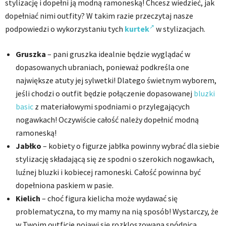
stylizację i dopełni ją modną ramoneską! Chcesz wiedzieć, jak
dopełniać nimi outfity? W takim razie przeczytaj nasze
podpowiedzi o wykorzystaniu tych
kurtek
w stylizacjach.
Gruszka
– pani gruszka idealnie będzie wyglądać w
dopasowanych ubraniach, ponieważ podkreśla one
największe atuty jej sylwetki! Dlatego świetnym wyborem,
jeśli chodzi o outfit będzie połączenie dopasowanej
bluzki
basic
z materiałowymi spodniami o przylegających
nogawkach! Oczywiście całość należy dopełnić modną
ramoneską!
Jabłko
– kobiety o figurze jabłka powinny wybrać dla siebie
stylizację składającą się ze spodni o szerokich nogawkach,
luźnej bluzki i kobiecej ramoneski. Całość powinna być
dopełniona paskiem w pasie.
Kielich
– choć figura kielicha może wydawać się
problematyczna, to my mamy na nią sposób! Wystarczy, że
w Twoim outficie pojawi się rozkloszowana spódnica