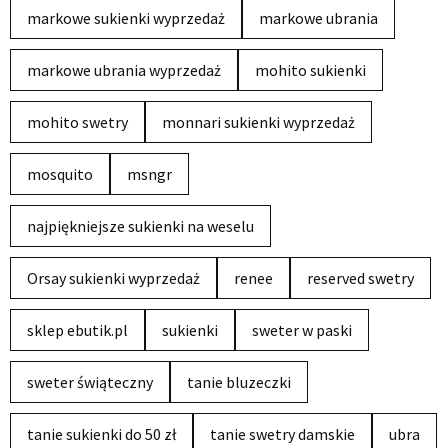
markowe sukienki wyprzedaż
markowe ubrania
markowe ubrania wyprzedaż
mohito sukienki
mohito swetry
monnari sukienki wyprzedaż
mosquito
msngr
najpiękniejsze sukienki na weselu
Orsay sukienki wyprzedaż
renee
reserved swetry
sklep ebutik.pl
sukienki
sweter w paski
sweter świąteczny
tanie bluzeczki
tanie sukienki do 50 zł
tanie swetry damskie
ubra