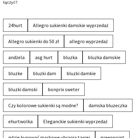
łączyć?
24hurt
Allegro sukienki damskie wyprzedaż
Allegro sukienki do 50 zł
allegro wyprzedaż
andżela
asg hurt
bluzka
bluzka damskie
bluzke
bluzki dam
bluzki damkie
bluzki damski
bonprix sweter
Czy kolorowe sukienki są modne?
damska bluzeczka
ehurtwolka
Eleganckie sukienki wyprzedaż
gdzie kupować markowe ubrania taniej
greenpoint