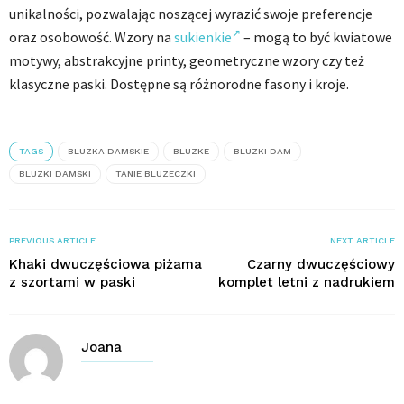
unikalności, pozwalając noszącej wyrazić swoje preferencje
oraz osobowość. Wzory na
sukienkie
– mogą to być kwiatowe
motywy, abstrakcyjne printy, geometryczne wzory czy też
klasyczne paski. Dostępne są różnorodne fasony i kroje.
TAGS
BLUZKA DAMSKIE
BLUZKE
BLUZKI DAM
BLUZKI DAMSKI
TANIE BLUZECZKI
PREVIOUS ARTICLE
NEXT ARTICLE
Khaki dwuczęściowa piżama
Czarny dwuczęściowy
z szortami w paski
komplet letni z nadrukiem
Joana