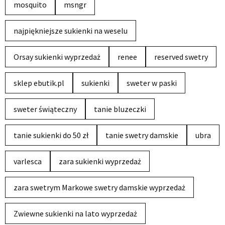
mosquito
msngr
najpiękniejsze sukienki na weselu
Orsay sukienki wyprzedaż
renee
reserved swetry
sklep ebutik.pl
sukienki
sweter w paski
sweter świąteczny
tanie bluzeczki
tanie sukienki do 50 zł
tanie swetry damskie
ubra
varlesca
zara sukienki wyprzedaż
zara swetrym Markowe swetry damskie wyprzedaż
Zwiewne sukienki na lato wyprzedaż