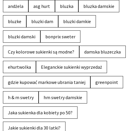
andżela
asg hurt
bluzka
bluzka damskie
bluzke
bluzki dam
bluzki damkie
bluzki damski
bonprix sweter
Czy kolorowe sukienki są modne?
damska bluzeczka
ehurtwolka
Eleganckie sukienki wyprzedaż
gdzie kupować markowe ubrania taniej
greenpoint
h & m swetry
hm swetry damskie
Jaka sukienka dla kobiety po 50?
Jakie sukienki dla 30 latki?