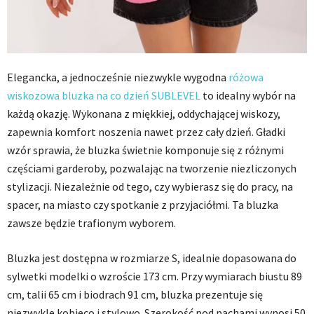
Elegancka, a jednocześnie niezwykle wygodna
różowa
wiskozowa bluzka na co dzień
SUBLEVEL
to idealny wybór na
każdą okazję. Wykonana z miękkiej, oddychającej wiskozy,
zapewnia komfort noszenia nawet przez cały dzień. Gładki
wzór sprawia, że bluzka świetnie komponuje się z różnymi
częściami garderoby, pozwalając na tworzenie niezliczonych
stylizacji. Niezależnie od tego, czy wybierasz się do pracy, na
spacer, na miasto czy spotkanie z przyjaciółmi. Ta bluzka
zawsze będzie trafionym wyborem.
Bluzka jest dostępna w rozmiarze S, idealnie dopasowana do
sylwetki modelki o wzroście 173 cm. Przy wymiarach biustu 89
cm, talii 65 cm i biodrach 91 cm, bluzka prezentuje się
niezwykle kobieco i stylowo. Szerokość pod pachami wynosi 50