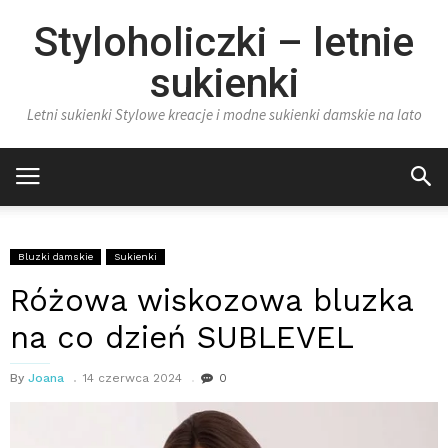
Styloholiczki – letnie
sukienki
Letni sukienki Stylowe kreacje i modne sukienki damskie na lato
Bluzki damskie
Sukienki
Różowa wiskozowa bluzka
na co dzień SUBLEVEL
By
Joana
14 czerwca 2024
0