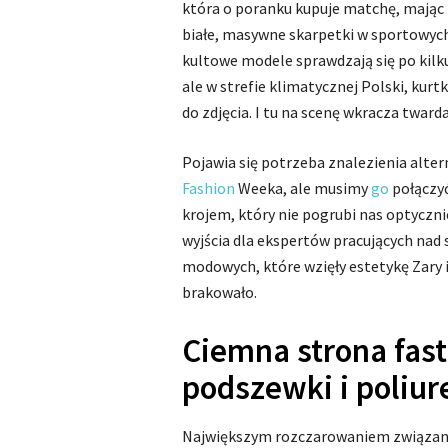
która o poranku kupuje matchę, mając n
białe, masywne skarpetki w sportowych 
kultowe modele sprawdzają się po kilk
ale w strefie klimatycznej Polski, kur
do zdjęcia. I tu na scenę wkracza twarda
Pojawia się potrzeba znalezienia alt
Fashion
Weeka, ale musimy
go
połączyć
krojem, który nie pogrubi nas optyczni
wyjścia dla ekspertów pracujących nad
modowych, które wzięły estetykę Zary i
brakowało.
Ciemna strona fast
podszewki i poliur
Największym rozczarowaniem związany