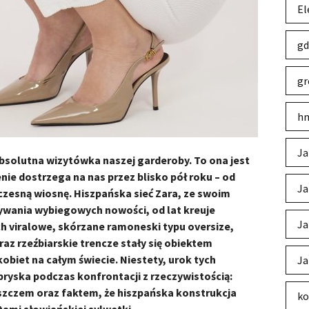
El
gd
gr
hm
Ja
absolutna wizytówka naszej garderoby. To ona jest
e dostrzega na nas przez blisko pół roku – od
Ja
wczesną wiosnę. Hiszpańska sieć Zara, ze swoim
wania wybiegowych nowości, od lat kreuje
Ja
h viralowe, skórzane ramoneski typu oversize,
az rzeźbiarskie trencze stały się obiektem
obiet na całym świecie. Niestety, urok tych
Ja
yska podczas konfrontacji z rzeczywistością:
zczem oraz faktem, że hiszpańska konstrukcja
ko