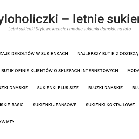
yloholiczki – letnie sukie
Letni sukienki Stylowe kreacje i modne sukienki damskie na lato
ZAJE DEKOLTÓW W SUKIENKACH
NAJLEPSZY BUTIK Z ODZIEŻĄ
BUTIK OPINIE KLIENTÓW O SKLEPACH INTERNETOWYCH
MODA
UZKI DAMSKIE
SUKIENKI PLUS SIZE
BLUZKI DAMSKIE
BL
SKIE BASIC
SUKIENKI JEANSOWE
SUKIENKI KOKTAJLOWE
KWIATY