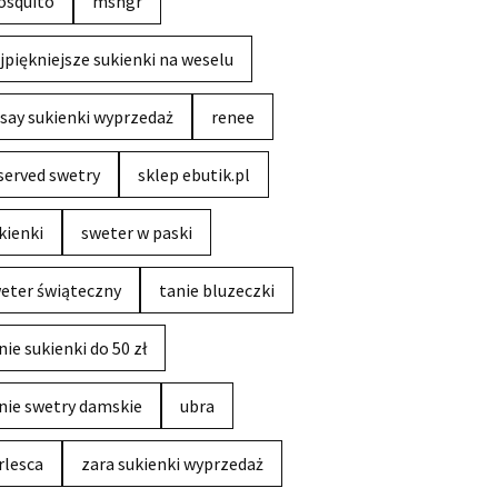
squito
msngr
jpiękniejsze sukienki na weselu
say sukienki wyprzedaż
renee
served swetry
sklep ebutik.pl
kienki
sweter w paski
eter świąteczny
tanie bluzeczki
nie sukienki do 50 zł
nie swetry damskie
ubra
rlesca
zara sukienki wyprzedaż