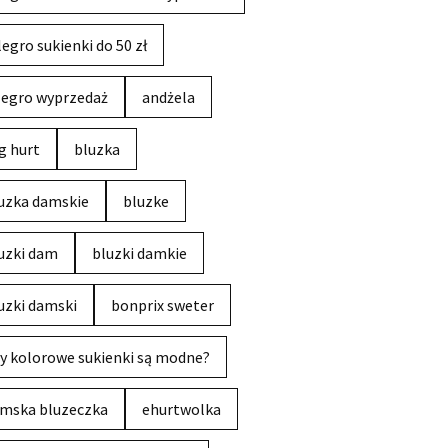
legro sukienki do 50 zł
legro wyprzedaż
andżela
g hurt
bluzka
uzka damskie
bluzke
uzki dam
bluzki damkie
uzki damski
bonprix sweter
y kolorowe sukienki są modne?
mska bluzeczka
ehurtwolka