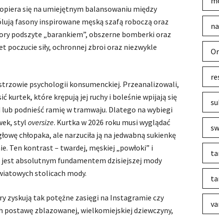
mo
 opiera się na umiejętnym balansowaniu między
ólują fasony inspirowane męską szafą roboczą oraz
na
ory podszyte „barankiem”, obszerne bomberki oraz
 poczucie siły, ochronnej zbroi oraz niezwykle
Or
re
strzowie psychologii konsumenckiej. Przeanalizowali,
ć kurtek, które krępują jej ruchy i boleśnie wpijają się
su
 lub podnieść ramię w tramwaju. Dlatego na wybiegi
wek, styl
oversize
. Kurtka w 2026 roku musi wyglądać
sw
głowę chłopaka, ale narzuciła ją na jedwabną sukienkę
e. Ten kontrast – twardej, męskiej „powłoki” i
ta
 – jest absolutnym fundamentem dzisiejszej mody
światowych stolicach mody.
ta
y zyskują tak potężne zasięgi na Instagramie czy
va
ch postawę zblazowanej, wielkomiejskiej dziewczyny,