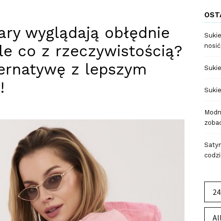
OST
ary wyglądają obłędnie
Sukie
le co z rzeczywistością?
nosić
ternatywę z lepszym
Sukie
!
Sukie
Modne
zobac
Satyn
codzi
24
Al