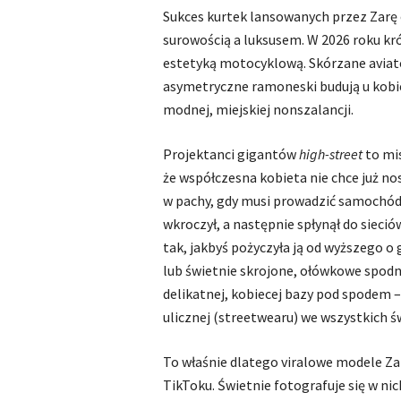
Sukces kurtek lansowanych przez Zarę
surowością a luksusem. W 2026 roku kr
estetyką motocyklową. Skórzane aviat
asymetryczne ramoneski budują u kobiet
modnej, miejskiej nonszalancji.
Projektanci gigantów
high-street
to mi
że współczesna kobieta nie chce już nosi
w pachy, gdy musi prowadzić samochód
wkroczył, a następnie spłynął do sieció
tak, jakbyś pożyczyła ją od wyższego o 
lub świetnie skrojone, ołówkowe spodni
delikatnej, kobiecej bazy pod spodem
ulicznej (streetwearu) we wszystkich 
To właśnie dlatego viralowe modele Zar
TikToku. Świetnie fotografuje się w ni