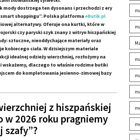
tami słowiańskiej sylwetki.
k mody dostrzega ten dysonans i przechodzi z ery
ma
smart shoppingu”. Polska platforma
eButik.pl
iowej alternatywy. Oferuje ona kurtki, które w
ma
jorski czy paryski szyk znany z witryn hiszpańskiej
wady: sztuczne, nieoddychające materiały oraz
Ma
e kobiecego ciała. W dzisiejszym materiale
cji idealnej odzieży wierzchniej, rozłożymy na
ma
 i wskażemy, dlaczego to właśnie rodzime butiki
iejscem do kompletowania jesienno-zimowej bazy
ma
ma
ierzchniej z hiszpańskiej
mo
go w 2026 roku pragniemy
mo
j szafy”?