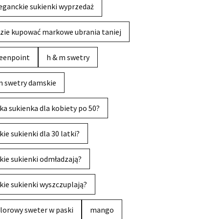
eganckie sukienki wyprzedaż
zie kupować markowe ubrania taniej
eenpoint
h & m swetry
 swetry damskie
ka sukienka dla kobiety po 50?
kie sukienki dla 30 latki?
kie sukienki odmładzają?
kie sukienki wyszczuplają?
lorowy sweter w paski
mango