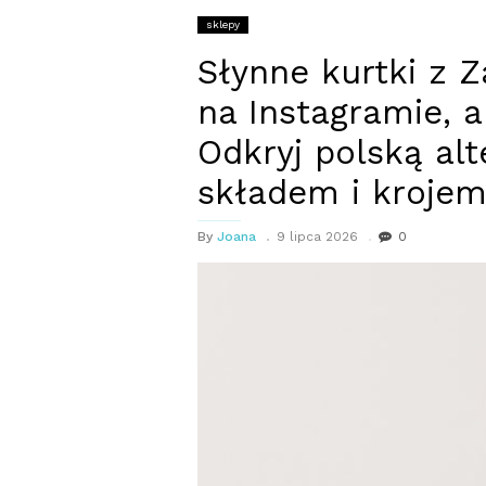
sklepy
Słynne kurtki z Z
na Instagramie, a
Odkryj polską al
składem i krojem
By
Joana
9 lipca 2026
0