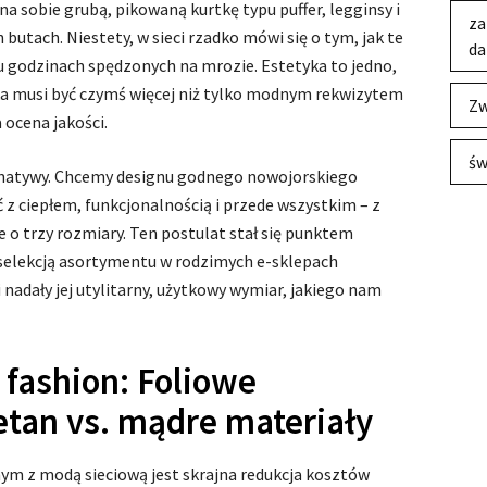
a sobie grubą, pikowaną kurtkę typu puffer, legginsy i
za
butach. Niestety, w sieci rzadko mówi się o tym, jak te
da
u godzinach spędzonych na mrozie. Estetyka to jedno,
tka musi być czymś więcej niż tylko modnym rekwizytem
Zw
 ocena jakości.
św
ernatywy. Chcemy designu godnego nowojorskiego
 z ciepłem, funkcjonalnością i przede wszystkim – z
e o trzy rozmiary. Ten postulat stał się punktem
 selekcją asortymentu w rodzimych e-sklepach
 nadały jej utylitarny, użytkowy wymiar, jakiego nam
 fashion: Foliowe
etan vs. mądre materiały
m z modą sieciową jest skrajna redukcja kosztów