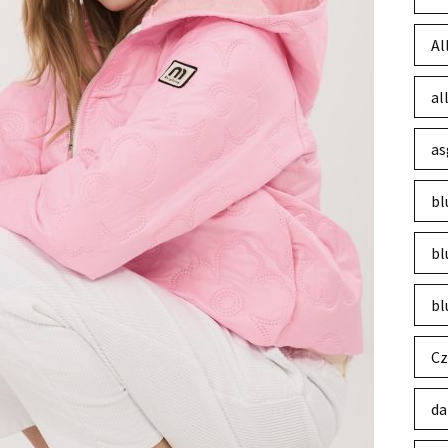
Al
al
as
bl
bl
bl
Cz
da