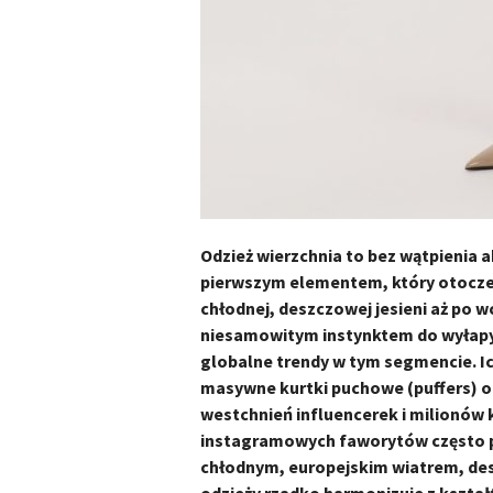
Odzież wierzchnia to bez wątpienia 
pierwszym elementem, który otoczeni
chłodnej, deszczowej jesieni aż po 
niesamowitym instynktem do wyłapy
globalne trendy w tym segmencie. Ic
masywne kurtki puchowe (puffers) or
westchnień influencerek i milionów k
instagramowych faworytów często pr
chłodnym, europejskim wiatrem, des