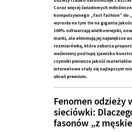
odzieży rzadko harmonizuje z kształ
Coraz więcej świadomych miłośnicze
kompulsywnego „fast fashion” do „
wyrosła na tym tle na giganta jakośc
100% odtwarzają wielkomiejski, nowo
marki, ale eliminują jej największe 
rozmiarówkę, która zaburza proporcj
weźmiemy pod lupę zjawisko konstruk
czynniki pierwsze jakość materiałów
internetowe stały się najlepszym m
ubrań premium.
Fenomen odzieży w
sieciówki: Dlacze
fasonów „z męskie