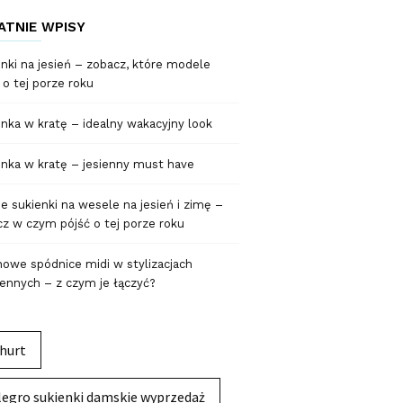
ATNIE WPISY
nki na jesień – zobacz, które modele
 o tej porze roku
nka w kratę – idealny wakacyjny look
nka w kratę – jesienny must have
 sukienki na wesele na jesień i zimę –
z w czym pójść o tej porze roku
owe spódnice midi w stylizacjach
ennych – z czym je łączyć?
hurt
legro sukienki damskie wyprzedaż