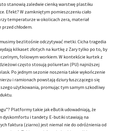
ęsto stanowią zaledwie cienką warstwę plastiku
wce. Efekt? W zamkniętym pomieszczeniu ciało
 przy temperaturze w okolicach zera, materiał
je przed chłodem.
musimy bezlitośnie odczytywać metki. Cicha tragedia
dają kilkaset złotych na kurtkę z Zary tylko po to, by
 szczelnym, foliowym workiem. W kontekście kurtek z
zieżowi często stosują poliuretan (PU) najniższej
y blask. Po jednym sezonie noszenia takie wykończenie
nierzu i ramionach powstają dziury łuszczącego się
 dalszego użytkowania, promując tym samym szkodliwy
oduktu.
gu”? Platformy takie jak eButik udowadniają, że
 dyskomfortu i tandety. E-butiki stawiają na
ch faktura (ziarno) jest niemal nie do odróżnienia od