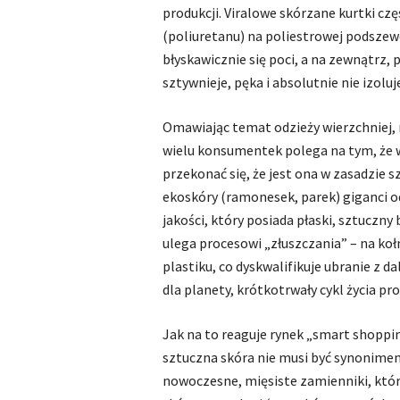
produkcji. Viralowe skórzane kurtki cz
(poliuretanu) na poliestrowej podsze
błyskawicznie się poci, a na zewnątrz,
sztywnieje, pęka i absolutnie nie izolu
Omawiając temat odzieży wierzchniej, 
wielu konsumentek polega na tym, że wy
przekonać się, że jest ona w zasadzie
ekoskóry (ramonesek, parek) giganci od
jakości, który posiada płaski, sztuczn
ulega procesowi „złuszczania” – na koł
plastiku, co dyskwalifikuje ubranie z
dla planety, krótkotrwały cykl życia pr
Jak na to reaguje rynek „smart shoppin
sztuczna skóra nie musi być synonimem
nowoczesne, mięsiste zamienniki, który