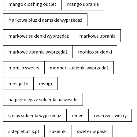
mango clothing outlet
mango ubrania
Markowe bluzki damskie wyprzedaż
markowe sukienki wyprzedaż
markowe ubrania
markowe ubrania wyprzedaż
mohito sukienki
mohito swetry
monnari sukienki wyprzedaż
mosquito
msngr
najpiękniejsze sukienki na weselu
Orsay sukienki wyprzedaż
renee
reserved swetry
sklep ebutik.pl
sukienki
sweter w paski