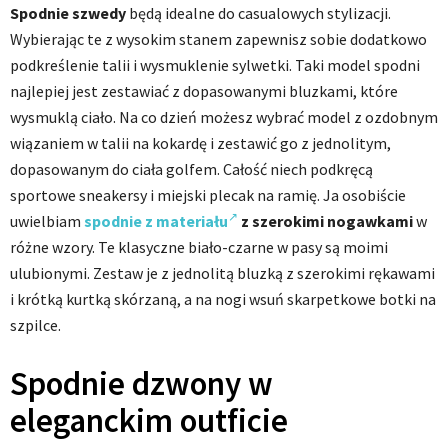
Spodnie szwedy
będą idealne do casualowych stylizacji.
Wybierając te z wysokim stanem zapewnisz sobie dodatkowo
podkreślenie talii i wysmuklenie sylwetki. Taki model spodni
najlepiej jest zestawiać z dopasowanymi bluzkami, które
wysmuklą ciało. Na co dzień możesz wybrać model z ozdobnym
wiązaniem w talii na kokardę i zestawić go z jednolitym,
dopasowanym do ciała golfem. Całość niech podkręcą
sportowe sneakersy i miejski plecak na ramię. Ja osobiście
uwielbiam
spodnie z materiału
z szerokimi nogawkami
w
różne wzory. Te klasyczne biało-czarne w pasy są moimi
ulubionymi. Zestaw je z jednolitą bluzką z szerokimi rękawami
i krótką kurtką skórzaną, a na nogi wsuń skarpetkowe botki na
szpilce.
Spodnie dzwony w
eleganckim outficie