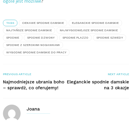
ogóle jest możliwe
?
TAGS
CIEKAWE SPODNIE DAMSKIE
ELEGANCKIE SPODNIE DAMSKIE
NAJTAŃSZE SPODNIE DAMSKIE
NAJWYGODNIEJSZE SPODNIE DAMSKIE
SPODNIE
SPODNIE DZWONY
SPODNIE PLAZZO
SPODNIE SZWEDY
SPODNIE Z SZEROKIMI NOGAWKAMI
WYGODNE SPODNIE DAMSKIE DO PRACY
PREVIOUS ARTICLE
NEXT ARTICLE
Najmodniejsze ubrania boho
Eleganckie spodnie damskie
– sprawdź, co oferujemy!
na 3 okazje
Joana