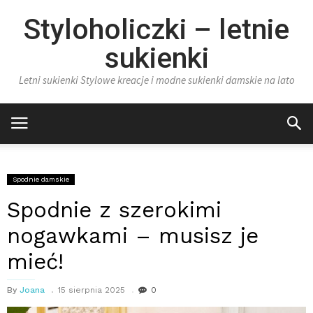
Styloholiczki – letnie
sukienki
Letni sukienki Stylowe kreacje i modne sukienki damskie na lato
Spodnie damskie
Spodnie z szerokimi
nogawkami – musisz je
mieć!
By
Joana
15 sierpnia 2025
0