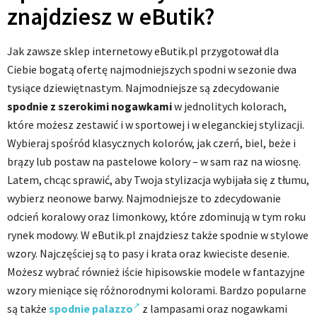
znajdziesz w eButik?
Jak zawsze sklep internetowy eButik.pl przygotował dla
Ciebie bogatą ofertę najmodniejszych spodni w sezonie dwa
tysiące dziewiętnastym. Najmodniejsze są zdecydowanie
spodnie z szerokimi nogawkami
w jednolitych kolorach,
które możesz zestawić i w sportowej i w eleganckiej stylizacji.
Wybieraj spośród klasycznych kolorów, jak czerń, biel, beże i
brązy lub postaw na pastelowe kolory – w sam raz na wiosnę.
Latem, chcąc sprawić, aby Twoja stylizacja wybijała się z tłumu,
wybierz neonowe barwy. Najmodniejsze to zdecydowanie
odcień koralowy oraz limonkowy, które zdominują w tym roku
rynek modowy. W eButik.pl znajdziesz także spodnie w stylowe
wzory. Najczęściej są to pasy i krata oraz kwieciste desenie.
Możesz wybrać również iście hipisowskie modele w fantazyjne
wzory mieniące się różnorodnymi kolorami. Bardzo popularne
są także
spodnie palazzo
z lampasami oraz nogawkami