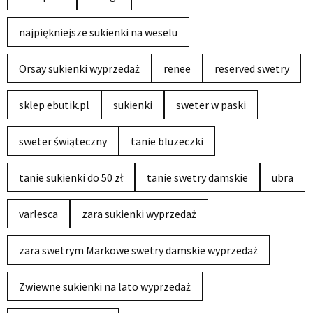
najpiękniejsze sukienki na weselu
Orsay sukienki wyprzedaż
renee
reserved swetry
sklep ebutik.pl
sukienki
sweter w paski
sweter świąteczny
tanie bluzeczki
tanie sukienki do 50 zł
tanie swetry damskie
ubra
varlesca
zara sukienki wyprzedaż
zara swetrym Markowe swetry damskie wyprzedaż
Zwiewne sukienki na lato wyprzedaż