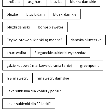
andżela
asg hurt
bluzka
bluzka damskie
bluzke
bluzki dam
bluzki damkie
bluzki damski
bonprix sweter
Czy kolorowe sukienki są modne?
damska bluzeczka
ehurtwolka
Eleganckie sukienki wyprzedaż
gdzie kupować markowe ubrania taniej
greenpoint
h & m swetry
hm swetry damskie
Jaka sukienka dla kobiety po 50?
Jakie sukienki dla 30 latki?