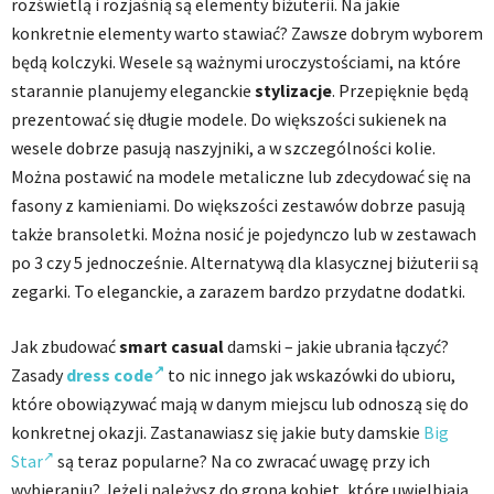
rozświetlą i rozjaśnią są elementy biżuterii. Na jakie
konkretnie elementy warto stawiać? Zawsze dobrym wyborem
będą kolczyki. Wesele są ważnymi uroczystościami, na które
starannie planujemy eleganckie
stylizacje
. Przepięknie będą
prezentować się długie modele. Do większości sukienek na
wesele dobrze pasują naszyjniki, a w szczególności kolie.
Można postawić na modele metaliczne lub zdecydować się na
fasony z kamieniami. Do większości zestawów dobrze pasują
także bransoletki. Można nosić je pojedynczo lub w zestawach
po 3 czy 5 jednocześnie. Alternatywą dla klasycznej biżuterii są
zegarki. To eleganckie, a zarazem bardzo przydatne dodatki.
Jak zbudować
smart casual
damski – jakie ubrania łączyć?
Zasady
dress code
to nic innego jak wskazówki do ubioru,
które obowiązywać mają w danym miejscu lub odnoszą się do
konkretnej okazji. Zastanawiasz się jakie buty damskie
Big
Star
są teraz popularne? Na co zwracać uwagę przy ich
wybieraniu? Jeżeli należysz do grona kobiet, które uwielbiają