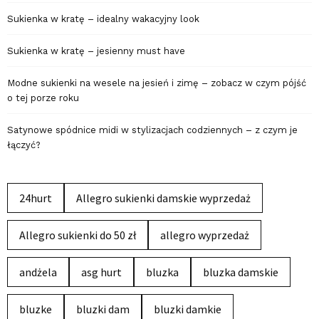
Sukienka w kratę – idealny wakacyjny look
Sukienka w kratę – jesienny must have
Modne sukienki na wesele na jesień i zimę – zobacz w czym pójść
o tej porze roku
Satynowe spódnice midi w stylizacjach codziennych – z czym je
łączyć?
24hurt
Allegro sukienki damskie wyprzedaż
Allegro sukienki do 50 zł
allegro wyprzedaż
andżela
asg hurt
bluzka
bluzka damskie
bluzke
bluzki dam
bluzki damkie