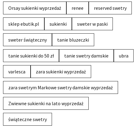
Orsay sukienki wyprzedaż
renee
reserved swetry
sklep ebutik.pl
sukienki
sweter w paski
sweter świąteczny
tanie bluzeczki
tanie sukienki do 50 zł
tanie swetry damskie
ubra
varlesca
zara sukienki wyprzedaż
zara swetrym Markowe swetry damskie wyprzedaż
Zwiewne sukienki na lato wyprzedaż
świąteczne swetry