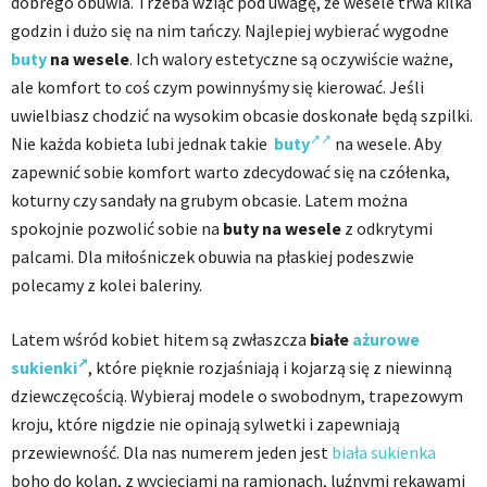
dobrego obuwia. Trzeba wziąć pod uwagę, że wesele trwa kilka
godzin i dużo się na nim tańczy. Najlepiej wybierać wygodne
buty
na wesele
. Ich walory estetyczne są oczywiście ważne,
ale komfort to coś czym powinnyśmy się kierować. Jeśli
uwielbiasz chodzić na wysokim obcasie doskonałe będą szpilki.
Nie każda kobieta lubi jednak takie
buty
na wesele. Aby
zapewnić sobie komfort warto zdecydować się na czółenka,
koturny czy sandały na grubym obcasie. Latem można
spokojnie pozwolić sobie na
buty na wesele
z odkrytymi
palcami. Dla miłośniczek obuwia na płaskiej podeszwie
polecamy z kolei baleriny.
Latem wśród kobiet hitem są zwłaszcza
białe
ażurowe
sukienki
, które pięknie rozjaśniają i kojarzą się z niewinną
dziewczęcością. Wybieraj modele o swobodnym, trapezowym
kroju, które nigdzie nie opinają sylwetki i zapewniają
przewiewność. Dla nas numerem jeden jest
biała sukienka
boho do kolan, z wycięciami na ramionach, luźnymi rękawami