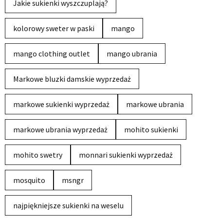
Jakie sukienki wyszczuplają?
kolorowy sweter w paski
mango
mango clothing outlet
mango ubrania
Markowe bluzki damskie wyprzedaż
markowe sukienki wyprzedaż
markowe ubrania
markowe ubrania wyprzedaż
mohito sukienki
mohito swetry
monnari sukienki wyprzedaż
mosquito
msngr
najpiękniejsze sukienki na weselu