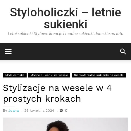
Styloholiczki – letnie
sukienki
Letni sukienki Stylowe kreacje i modne sukienki damskie na lato
Moda damska
Modne sukienki na wesele
Niepowtarzalne sukienki na wesele
Stylizacje na wesele w 4
prostych krokach
By
Joana
26 kwietnia 2024
0