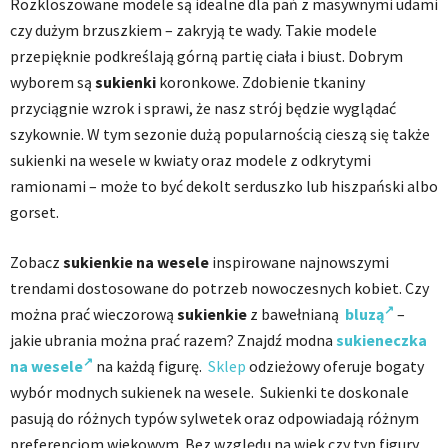
Rozkloszowane modele są idealne dla pań z masywnymi udami
czy dużym brzuszkiem – zakryją te wady. Takie modele
przepięknie podkreślają górną partię ciała i biust. Dobrym
wyborem są
sukienki
koronkowe. Zdobienie tkaniny
przyciągnie wzrok i sprawi, że nasz strój będzie wyglądać
szykownie. W tym sezonie dużą popularnością cieszą się także
sukienki na wesele w kwiaty oraz modele z odkrytymi
ramionami – może to być dekolt serduszko lub hiszpański albo
gorset.
Zobacz
sukienkie na wesele
inspirowane najnowszymi
trendami dostosowane do potrzeb nowoczesnych kobiet. Czy
można prać wieczorową
sukienkie
z bawełnianą
bluzą
–
jakie ubrania można prać razem? Znajdź modna
sukieneczka
na wesele
na każdą figurę.
Sklep
odzieżowy oferuje bogaty
wybór modnych sukienek na wesele. Sukienki te doskonale
pasują do różnych typów sylwetek oraz odpowiadają różnym
preferencjom wiekowym. Bez względu na wiek czy typ figury,