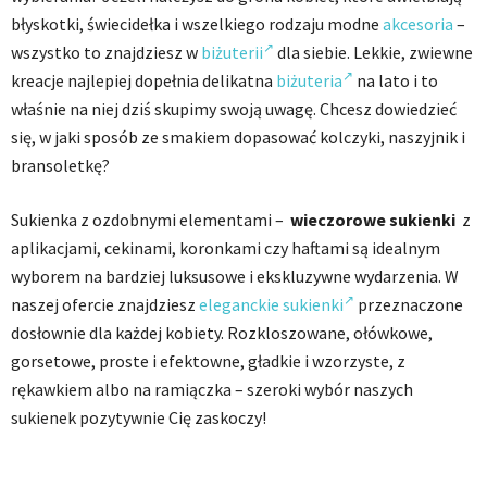
błyskotki, świecidełka i wszelkiego rodzaju modne
akcesoria
–
wszystko to znajdziesz w
biżuterii
dla siebie. Lekkie, zwiewne
kreacje najlepiej dopełnia delikatna
biżuteria
na lato i to
właśnie na niej dziś skupimy swoją uwagę. Chcesz dowiedzieć
się, w jaki sposób ze smakiem dopasować kolczyki, naszyjnik i
bransoletkę?
Sukienka z ozdobnymi elementami –
wieczorowe sukienki
z
aplikacjami, cekinami, koronkami czy haftami są idealnym
wyborem na bardziej luksusowe i ekskluzywne wydarzenia. W
naszej ofercie znajdziesz
eleganckie sukienki
przeznaczone
dosłownie dla każdej kobiety. Rozkloszowane, ołówkowe,
gorsetowe, proste i efektowne, gładkie i wzorzyste, z
rękawkiem albo na ramiączka – szeroki wybór naszych
sukienek pozytywnie Cię zaskoczy!