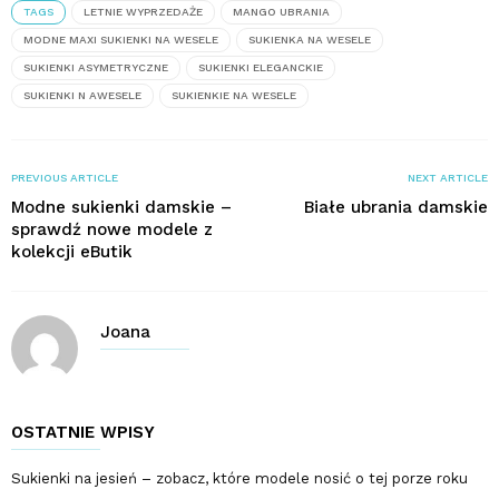
TAGS
LETNIE WYPRZEDAŻE
MANGO UBRANIA
MODNE MAXI SUKIENKI NA WESELE
SUKIENKA NA WESELE
SUKIENKI ASYMETRYCZNE
SUKIENKI ELEGANCKIE
SUKIENKI N AWESELE
SUKIENKIE NA WESELE
PREVIOUS ARTICLE
NEXT ARTICLE
Modne sukienki damskie –
Białe ubrania damskie
sprawdź nowe modele z
kolekcji eButik
Joana
OSTATNIE WPISY
Sukienki na jesień – zobacz, które modele nosić o tej porze roku