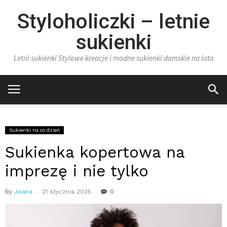
Styloholiczki – letnie
sukienki
Letni sukienki Stylowe kreacje i modne sukienki damskie na lato
Sukienki na co dzień
Sukienka kopertowa na
imprezę i nie tylko
By
Joana
21 stycznia 2025
0