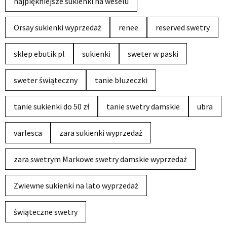
najpiękniejsze sukienki na weselu
Orsay sukienki wyprzedaż
renee
reserved swetry
sklep ebutik.pl
sukienki
sweter w paski
sweter świąteczny
tanie bluzeczki
tanie sukienki do 50 zł
tanie swetry damskie
ubra
varlesca
zara sukienki wyprzedaż
zara swetrym Markowe swetry damskie wyprzedaż
Zwiewne sukienki na lato wyprzedaż
świąteczne swetry