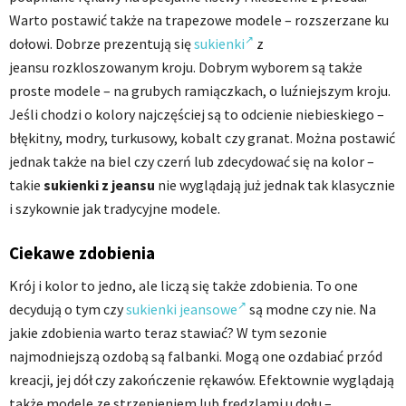
Warto postawić także na trapezowe modele – rozszerzane ku
dołowi. Dobrze prezentują się
sukienki
z
jeansu rozkloszowanym kroju. Dobrym wyborem są także
proste modele – na grubych ramiączkach, o luźniejszym kroju.
Jeśli chodzi o kolory najczęściej są to odcienie niebieskiego –
błękitny, modry, turkusowy, kobalt czy granat. Można postawić
jednak także na biel czy czerń lub zdecydować się na kolor –
takie
sukienki z jeansu
nie wyglądają już jednak tak klasycznie
i szykownie jak tradycyjne modele.
Ciekawe zdobienia
Krój i kolor to jedno, ale liczą się także zdobienia. To one
decydują o tym czy
sukienki jeansowe
są modne czy nie. Na
jakie zdobienia warto teraz stawiać? W tym sezonie
najmodniejszą ozdobą są falbanki. Mogą one ozdabiać przód
kreacji, jej dół czy zakończenie rękawów. Efektownie wyglądają
także modele ze strzępieniem lub frędzlami u dołu –