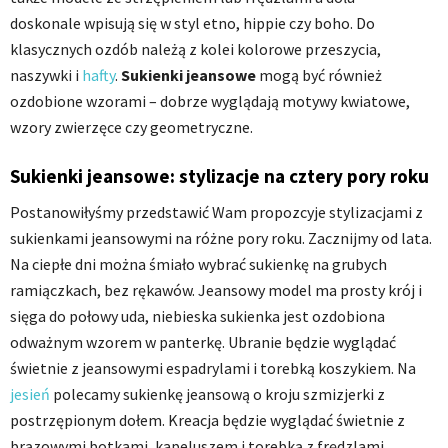
doskonale wpisują się w styl etno, hippie czy boho. Do
klasycznych ozdób należą z kolei kolorowe przeszycia,
naszywki i
hafty
.
Sukienki jeansowe
mogą być również
ozdobione wzorami – dobrze wyglądają motywy kwiatowe,
wzory zwierzęce czy geometryczne.
Sukienki jeansowe: stylizacje na cztery pory roku
Postanowiłyśmy przedstawić Wam propozcyje stylizacjami z
sukienkami jeansowymi na różne pory roku. Zacznijmy od lata.
Na ciepłe dni można śmiało wybrać sukienkę na grubych
ramiączkach, bez rękawów. Jeansowy model ma prosty krój i
sięga do połowy uda, niebieska sukienka jest ozdobiona
odważnym wzorem w panterkę. Ubranie będzie wyglądać
świetnie z jeansowymi espadrylami i torebką koszykiem. Na
jesień
polecamy sukienkę jeansową o kroju szmizjerki z
postrzępionym dołem. Kreacja będzie wyglądać świetnie z
brązowymi botkami, kapeluszem i torebką z frędzlami.