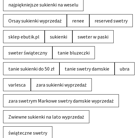
najpiękniejsze sukienki na weselu
Orsay sukienki wyprzedaż
renee
reserved swetry
sklep ebutik.pl
sukienki
sweter w paski
sweter świąteczny
tanie bluzeczki
tanie sukienki do 50 zł
tanie swetry damskie
ubra
varlesca
zara sukienki wyprzedaż
zara swetrym Markowe swetry damskie wyprzedaż
Zwiewne sukienki na lato wyprzedaż
świąteczne swetry