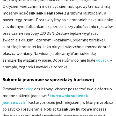
Okryciem wierzchnim może być ciemnobrązowy trencz. Zimą
możemy nosić
sukienki jeansowe
z grubymi rajstopami, a
nawet legginsami. Postawiłyśmy na ciemnoniebieską sukienkę
z ozdobnymi falbankami z przodu i przy zakończeniu rękawów
oraz czarne rajstopy 200 DEN. Zestaw będzie wyglądać
świetnie z długimi, czarnymi kozakami, pojemną torebką i
subtelną bransoletką. Jako okrycie wierzchnie można dobrać
płaszcz wełniany. Na wiosnę polecamy Wam sukienkę
szmizjerkę wiązaną w pasie. Dobrałyśmy do niej białe
dodatki
–
trampki, zegarek i niewielką torebkę.
Sukienki jeansowe w sprzedaży hurtowej
Prowadzisz
sklep
odzieżowy i chcesz poszerzyć swoją ofertę o
modne sukienki jeansowe?
Hurtownia sukienek
jeansowych
Factoryprice.eu jest miejscem, w którym zrobisz
to szybko i przyjemnie. Robiąc tu
zakupy hurtowe
możesz
liczyć na szeroki wybór produktów oraz przystępne ceny. A