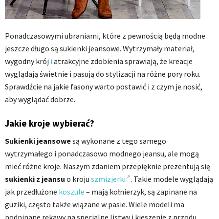
Ponadczasowymi ubraniami, które z pewnością będą modne
jeszcze długo są sukienki jeansowe. Wytrzymały materiał,
wygodny krój
i
atrakcyjne zdobienia sprawiają, że kreacje
wyglądają świetnie i pasują do stylizacji na różne pory roku.
Sprawdźcie na jakie fasony warto postawić i z czym je nosić,
aby wyglądać dobrze.
Jakie kroje wybierać?
Sukienki jeansowe
są wykonane z tego samego
wytrzymałego i ponadczasowo modnego jeansu, ale mogą
mieć różne kroje. Naszym zdaniem przepięknie prezentują się
sukienki z jeansu
o kroju
szmizjerki
. Takie modele wyglądają
jak przedłużone
koszule
– mają kołnierzyk, są zapinane na
guziki, często także wiązane w pasie. Wiele modeli ma
podpinane rękawy na specjalne listwy i kieszenie z przodu.