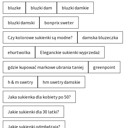
bluzke
bluzki dam
bluzki damkie
bluzki damski
bonprix sweter
Czy kolorowe sukienki są modne?
damska bluzeczka
ehurtwolka
Eleganckie sukienki wyprzedaż
gdzie kupować markowe ubrania taniej
greenpoint
h & m swetry
hm swetry damskie
Jaka sukienka dla kobiety po 50?
Jakie sukienki dla 30 latki?
Jakie sukienki odmładzają?