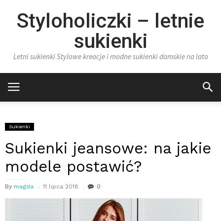
Styloholiczki – letnie
sukienki
Letni sukienki Stylowe kreacje i modne sukienki damskie na lato
Sukienki
Sukienki jeansowe: na jakie
modele postawić?
By
magda
11 lipca 2018
0