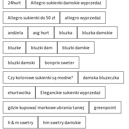
24hurt
Allegro sukienki damskie wyprzedaż
Allegro sukienki do 50 zł
allegro wyprzedaż
andżela
asg hurt
bluzka
bluzka damskie
bluzke
bluzki dam
bluzki damkie
bluzki damski
bonprix sweter
Czy kolorowe sukienki są modne?
damska bluzeczka
ehurtwolka
Eleganckie sukienki wyprzedaż
gdzie kupować markowe ubrania taniej
greenpoint
h & m swetry
hm swetry damskie