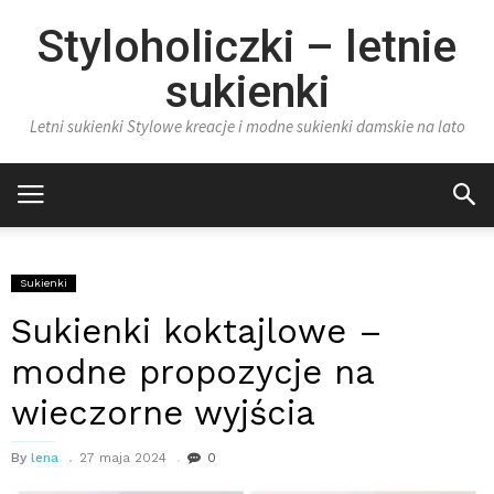
Styloholiczki – letnie
sukienki
Letni sukienki Stylowe kreacje i modne sukienki damskie na lato
Sukienki
Sukienki koktajlowe –
modne propozycje na
wieczorne wyjścia
By
lena
27 maja 2024
0