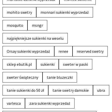
mohito swetry
monnari sukienki wyprzedaż
mosquito
msngr
najpiękniejsze sukienki na weselu
Orsay sukienki wyprzedaż
renee
reserved swetry
sklep ebutik.pl
sukienki
sweter w paski
sweter świąteczny
tanie bluzeczki
tanie sukienki do 50 zł
tanie swetry damskie
ubra
varlesca
zara sukienki wyprzedaż