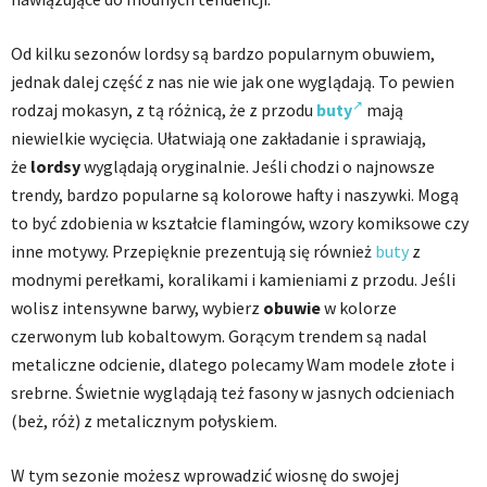
Od kilku sezonów lordsy są bardzo popularnym obuwiem,
jednak dalej część z nas nie wie jak one wyglądają. To pewien
rodzaj mokasyn, z tą różnicą, że z przodu
buty
mają
niewielkie wycięcia. Ułatwiają one zakładanie i sprawiają,
że
lordsy
wyglądają oryginalnie. Jeśli chodzi o najnowsze
trendy, bardzo popularne są kolorowe hafty i naszywki. Mogą
to być zdobienia w kształcie flamingów, wzory komiksowe czy
inne motywy. Przepięknie prezentują się również
buty
z
modnymi perełkami, koralikami i kamieniami z przodu. Jeśli
wolisz intensywne barwy, wybierz
obuwie
w kolorze
czerwonym lub kobaltowym. Gorącym trendem są nadal
metaliczne odcienie, dlatego polecamy Wam modele złote i
srebrne. Świetnie wyglądają też fasony w jasnych odcieniach
(beż, róż) z metalicznym połyskiem.
W tym sezonie możesz wprowadzić wiosnę do swojej