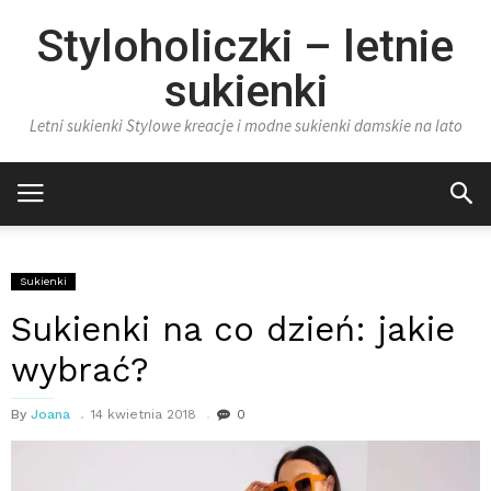
Styloholiczki – letnie
sukienki
Letni sukienki Stylowe kreacje i modne sukienki damskie na lato
Sukienki
Sukienki na co dzień: jakie
wybrać?
By
Joana
14 kwietnia 2018
0