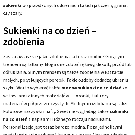
sukienki
w sprawdzonych odcieniach takich jak czerń, granat
czy szary.
Sukienki na co dzień –
zdobienia
Zastanawiasz się jakie zdobienia są teraz modne? Gorącym
trendem są falbany. Mogą one zdobić rękawy, dekolt, przód lub
dół ubrania. Silnym trendem są także zdobienia w kształcie
małych, połyskujących perełek. Takie ozdoby dodadzą ubraniu
szyku. Warto wybierać także
modne sukienki na co dzień
ze
wstawkami z innych materiałów – koronki, tiulu czy
materiałów półprzezroczystych. Modnymi ozdobami są także
kolorowe naszywki i hafty. Świetnie wyglądają także
sukienki
na co dzień
z napisami i różnego rodzaju nadrukami.
Personalizacja jest teraz bardzo modna. Poza jednolitymi
modelami warto wybierać fasony we wzory. Naszym zdaniem