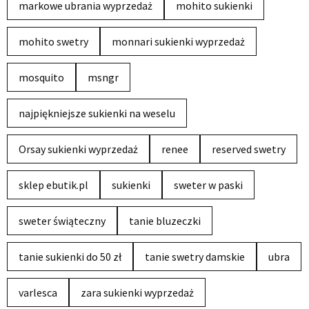
markowe ubrania wyprzedaż
mohito sukienki
mohito swetry
monnari sukienki wyprzedaż
mosquito
msngr
najpiękniejsze sukienki na weselu
Orsay sukienki wyprzedaż
renee
reserved swetry
sklep ebutik.pl
sukienki
sweter w paski
sweter świąteczny
tanie bluzeczki
tanie sukienki do 50 zł
tanie swetry damskie
ubra
varlesca
zara sukienki wyprzedaż