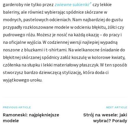
garderoby nie tylko przez
zwiewne sukienki
czy lekkie
baleriny, ale również wybierając spódnice skórzane w
modnych, pastelowych odcieniach. Nam najbardziej do gustu
przypadły rozkloszowane modele w odcieniu błękitu, żółci czy
pudrowego różu. Możesz je nosić na każdą okazję – do pracy i
na oficjalne wyjścia. W codziennej wersji najlepiej wypadną
noszone z bluzkami i t-shirtami. Na wielkanocne śniadanie do
błękitnej skórzanej spódnicy załóż koszulę w kolorowe kwiaty,
czółenka na słupku i lekki materiałowy płaszczyk. W ten sposób
stworzysz bardzo dziewczęcą stylizację, która doda ci
wyjątkowego uroku.
PREVIOUS ARTICLE
NEXT ARTICLE
Ramoneski: najpiękniejsze
Strój na wesele: jaki
modele
wybrać? Porady