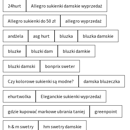
24hurt
Allegro sukienki damskie wyprzedaż
Allegro sukienki do 50 zł
allegro wyprzedaż
andżela
asg hurt
bluzka
bluzka damskie
bluzke
bluzki dam
bluzki damkie
bluzki damski
bonprix sweter
Czy kolorowe sukienki są modne?
damska bluzeczka
ehurtwolka
Eleganckie sukienki wyprzedaż
gdzie kupować markowe ubrania taniej
greenpoint
h & m swetry
hm swetry damskie