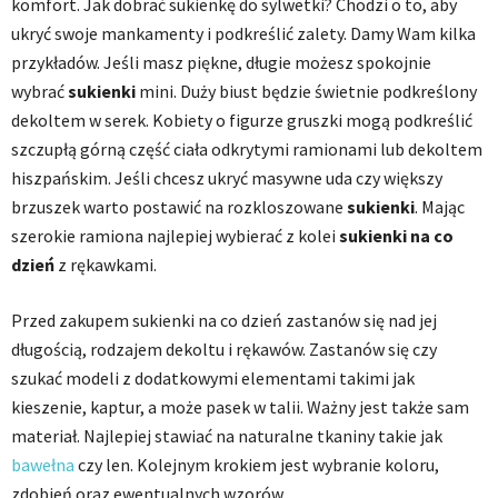
komfort. Jak dobrać sukienkę do sylwetki? Chodzi o to, aby
ukryć swoje mankamenty i podkreślić zalety. Damy Wam kilka
przykładów. Jeśli masz piękne, długie możesz spokojnie
wybrać
sukienki
mini. Duży biust będzie świetnie podkreślony
dekoltem w serek. Kobiety o figurze gruszki mogą podkreślić
szczupłą górną część ciała odkrytymi ramionami lub dekoltem
hiszpańskim. Jeśli chcesz ukryć masywne uda czy większy
brzuszek warto postawić na rozkloszowane
sukienki
. Mając
szerokie ramiona najlepiej wybierać z kolei
sukienki na co
dzień
z rękawkami.
Przed zakupem sukienki na co dzień zastanów się nad jej
długością, rodzajem dekoltu i rękawów. Zastanów się czy
szukać modeli z dodatkowymi elementami takimi jak
kieszenie, kaptur, a może pasek w talii. Ważny jest także sam
materiał. Najlepiej stawiać na naturalne tkaniny takie jak
bawełna
czy len. Kolejnym krokiem jest wybranie koloru,
zdobień oraz ewentualnych wzorów.