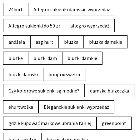
24hurt
Allegro sukienki damskie wyprzedaż
Allegro sukienki do 50 zł
allegro wyprzedaż
andżela
asg hurt
bluzka
bluzka damskie
bluzke
bluzki dam
bluzki damkie
bluzki damski
bonprix sweter
Czy kolorowe sukienki są modne?
damska bluzeczka
ehurtwolka
Eleganckie sukienki wyprzedaż
gdzie kupować markowe ubrania taniej
greenpoint
h & m swetry
hm swetry damskie