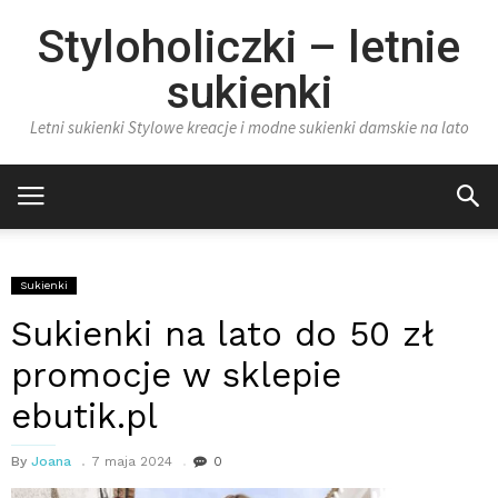
Styloholiczki – letnie
sukienki
Letni sukienki Stylowe kreacje i modne sukienki damskie na lato
Sukienki
Sukienki na lato do 50 zł
promocje w sklepie
ebutik.pl
By
Joana
7 maja 2024
0