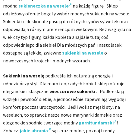
modna
sukieneczka na wesele
na każdą figurę. Sklep
odzieżowy oferuje bogaty wybór modnych sukienek na wesele.
Sukienki te doskonale pasują do różnych typów sylwetek oraz
odpowiadają różnym preferencjom wiekowym. Bez względu na
wiek czy typ figury, każda kobieta znajdzie tutaj coś
odpowiedniego dla siebie! Dla młodszych pań i nastolatek
dostępne są lekkie, zwiewne
sukienki na wesele
o
nowoczesnych krojach i modnych wzorach.
Sukienki na weselę
podkreślą ich naturalną energię i
młodzieńczy styl. Dla mam i dojrzałych kobiet sklep oferuje
eleganckie i klasyczne
wieczorowe sukienki
.
Podkreślają
wdzięk i pewność siebie, a jednocześnie zapewniają wygodę i
komfort podczas uroczystości. Jeśli wolisz męski styl na
weselach, to sprawdź nasze nowe marynarki damskie oraz
eleganckie spodnie tworzące modny
garnitur damski
!
Zobacz
jakie ubrania
są teraz modne, poznaj trendy