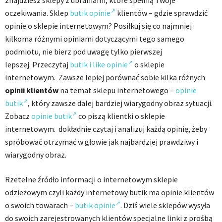
znajdziesz sklepy z ubraniami, które spełnią Twoje
oczekiwania. Sklep
butik opinie
klientów – gdzie sprawdzić
opinie o sklepie internetowym? Posiłkuj się co najmniej
kilkoma różnymi opiniami dotyczącymi tego samego
podmiotu, nie bierz pod uwagę tylko pierwszej
lepszej. Przeczytaj
butik i like opinie
o sklepie
internetowym. Zawsze lepiej porównać sobie kilka różnych
opinii klientów
na temat sklepu internetowego –
opinie
butik
, który zawsze dalej bardziej wiarygodny obraz sytuacji.
Zobacz
opinie butik
co piszą klientki o sklepie
internetowym. dokładnie czytaj i analizuj każdą opinię, żeby
spróbować otrzymać w głowie jak najbardziej prawdziwy i
wiarygodny obraz.
Rzetelne źródło informacji o internetowym sklepie
odzieżowym czyli każdy internetowy butik ma opinie klientów
o swoich towarach –
butik opinie
. Dziś wiele sklepów wysyła
do swoich zarejestrowanych klientów specjalne linki z prośbą