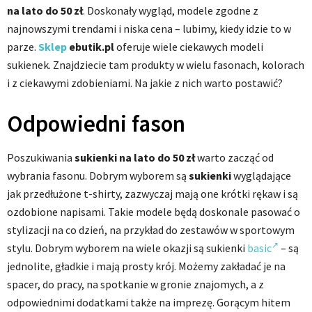
na lato do 50 zł
. Doskonały wygląd, modele zgodne z
najnowszymi trendami i niska cena – lubimy, kiedy idzie to w
parze.
Sklep
ebutik.pl
oferuje wiele ciekawych modeli
sukienek. Znajdziecie tam produkty w wielu fasonach, kolorach
i z ciekawymi zdobieniami. Na jakie z nich warto postawić?
Odpowiedni fason
Poszukiwania
sukienki na lato do 50 zł
warto zacząć od
wybrania fasonu. Dobrym wyborem są
sukienki
wyglądające
jak przedłużone t-shirty, zazwyczaj mają one krótki rękaw i są
ozdobione napisami. Takie modele będą doskonale pasować o
stylizacji na co dzień, na przykład do zestawów w sportowym
stylu. Dobrym wyborem na wiele okazji są sukienki
basic
– są
jednolite, gładkie i mają prosty krój. Możemy zakładać je na
spacer, do pracy, na spotkanie w gronie znajomych, a z
odpowiednimi dodatkami także na imprezę. Gorącym hitem