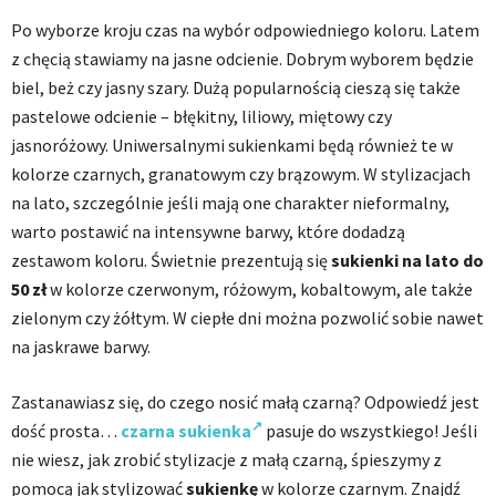
Po wyborze kroju czas na wybór odpowiedniego koloru. Latem
z chęcią stawiamy na jasne odcienie. Dobrym wyborem będzie
biel, beż czy jasny szary. Dużą popularnością cieszą się także
pastelowe odcienie – błękitny, liliowy, miętowy czy
jasnoróżowy. Uniwersalnymi sukienkami będą również te w
kolorze czarnych, granatowym czy brązowym. W stylizacjach
na lato, szczególnie jeśli mają one charakter nieformalny,
warto postawić na intensywne barwy, które dodadzą
zestawom koloru. Świetnie prezentują się
sukienki na lato do
50 zł
w kolorze czerwonym, różowym, kobaltowym, ale także
zielonym czy żółtym. W ciepłe dni można pozwolić sobie nawet
na jaskrawe barwy.
Zastanawiasz się, do czego nosić małą czarną? Odpowiedź jest
dość prosta…
czarna sukienka
pasuje do wszystkiego! Jeśli
nie wiesz, jak zrobić stylizacje z małą czarną, śpieszymy z
pomocą jak stylizować
sukienkę
w kolorze czarnym. Znajdź