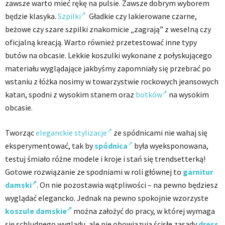
zawsze warto mieć rękę na pulsie. Zawsze dobrym wyborem
będzie klasyka.
Szpilki
Gładkie czy lakierowane czarne,
beżowe czy szare szpilki znakomicie „zagrają” z weselną czy
oficjalną kreacją. Warto również przetestować inne typy
butów na obcasie. Lekkie koszulki wykonane z połyskującego
materiału wyglądające jakbyśmy zapomniały się przebrać po
wstaniu z łóżka nosimy w towarzystwie rockowych jeansowych
katan, spodni z wysokim stanem oraz
botków
na wysokim
obcasie.
Tworząc
eleganckie stylizacje
ze spódnicami nie wahaj się
eksperymentować, tak by
spódnica
była wyeksponowana,
testuj śmiało różne modele i kroje i stań się trendsetterką!
Gotowe rozwiązanie ze spodniami w roli głównej to
garnitur
damski
. On nie pozostawia wątpliwości – na pewno będziesz
wyglądać elegancko. Jednak na pewno spokojnie wzorzyste
koszule damskie
można założyć do pracy, w której wymaga
się schludnego wyglądu, ale nie obowiązują ścisłe zasady
dress