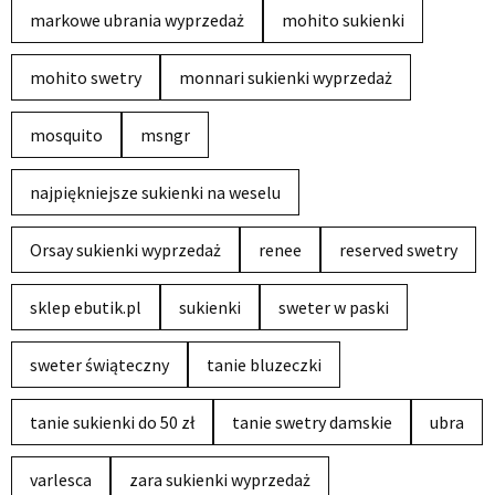
markowe ubrania wyprzedaż
mohito sukienki
mohito swetry
monnari sukienki wyprzedaż
mosquito
msngr
najpiękniejsze sukienki na weselu
Orsay sukienki wyprzedaż
renee
reserved swetry
sklep ebutik.pl
sukienki
sweter w paski
sweter świąteczny
tanie bluzeczki
tanie sukienki do 50 zł
tanie swetry damskie
ubra
varlesca
zara sukienki wyprzedaż