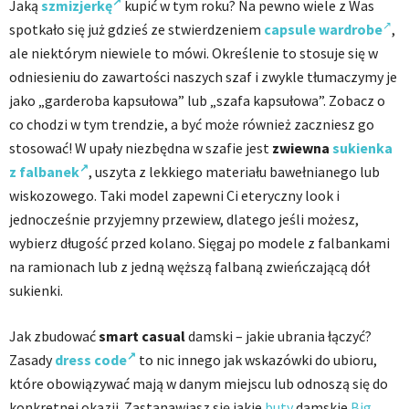
Jaką
szmizjerkę
kupić w tym roku? Na pewno wiele z Was
spotkało się już gdzieś ze stwierdzeniem
capsule wardrobe
,
ale niektórym niewiele to mówi. Określenie to stosuje się w
odniesieniu do zawartości naszych szaf i zwykle tłumaczymy je
jako „garderoba kapsułowa” lub „szafa kapsułowa”. Zobacz o
co chodzi w tym trendzie, a być może również zaczniesz go
stosować! W upały niezbędna w szafie jest
zwiewna
sukienka
z falbanek
, uszyta z lekkiego materiału bawełnianego lub
wiskozowego. Taki model zapewni Ci eteryczny look i
jednocześnie przyjemny przewiew, dlatego jeśli możesz,
wybierz długość przed kolano. Sięgaj po modele z falbankami
na ramionach lub z jedną węższą falbaną zwieńczającą dół
sukienki.
Jak zbudować
smart casual
damski – jakie ubrania łączyć?
Zasady
dress code
to nic innego jak wskazówki do ubioru,
które obowiązywać mają w danym miejscu lub odnoszą się do
konkretnej okazji. Zastanawiasz się jakie
buty
damskie
Big