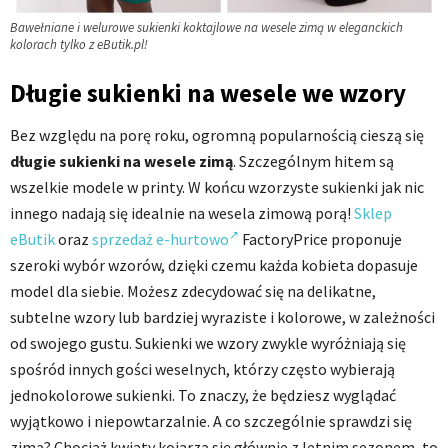
Bawełniane i welurowe sukienki koktajlowe na wesele zimą w eleganckich
kolorach tylko z eButik.pl!
Długie sukienki na wesele we wzory
Bez względu na porę roku, ogromną popularnością cieszą się
długie sukienki na wesele zimą
. Szczególnym hitem są
wszelkie modele w printy. W końcu wzorzyste sukienki jak nic
innego nadają się idealnie na wesela zimową porą!
Sklep
eButik
oraz
sprzedaż e-hurtowo
FactoryPrice proponuje
szeroki wybór wzorów, dzięki czemu każda kobieta dopasuje
model dla siebie. Możesz zdecydować się na delikatne,
subtelne wzory lub bardziej wyraziste i kolorowe, w zależności
od swojego gustu. Sukienki we wzory zwykle wyróżniają się
spośród innych gości weselnych, którzy często wybierają
jednokolorowe sukienki. To znaczy, że będziesz wyglądać
wyjątkowo i niepowtarzalnie. A co szczególnie sprawdzi się
zimą? Chociaż kwiaty kojarzą się głównie z letnim sezonem, to