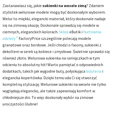
Zastanawiasz się, jakie
sukienki na wesele zimą
? Zdaniem
stylistek welurowe modele mogą być doskonałym wyborem.
Welur to miękki, elegancki materiał, który doskonale nadaje
się na zimową okazję. Doskonale sprawdzą się modele w
ciemnych, eleganckich kolorach.
Sklep
eButik i
hurtownia
odzieży
FactoryPrice szczególnie polecają modele
granatowe oraz bordowe. Jeśli chodzi o fasony, sukienki z
dekoltem w serek są kobiece i zmysłowe. Świetnie sprawdzi się
również złoto. Welurowa sukienka na ramiączkach w tym
odcieniu to absolutny hit! Warto pamiętać o odpowiednich
dodatkach, takich jak wygodne buty, połyskująca
biżuteria
i
elegancka kopertówka. Dzięki temu uda Ci się stworzyć
kompletną stylizację. Welurowe
sukienki na wesele
nie tylko
wyglądają elegancko, ale także zapewniają komfort w
chłodniejsze dni. To więc doskonały wybór na zimowe
uroczystości ślubne!