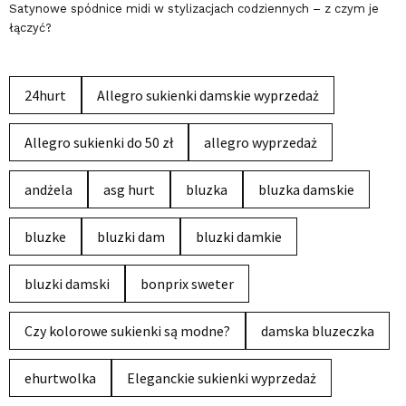
Satynowe spódnice midi w stylizacjach codziennych – z czym je
łączyć?
24hurt
Allegro sukienki damskie wyprzedaż
Allegro sukienki do 50 zł
allegro wyprzedaż
andżela
asg hurt
bluzka
bluzka damskie
bluzke
bluzki dam
bluzki damkie
bluzki damski
bonprix sweter
Czy kolorowe sukienki są modne?
damska bluzeczka
ehurtwolka
Eleganckie sukienki wyprzedaż