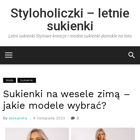
Styloholiczki – letnie
sukienki
Letni sukienki Stylowe kreacje i modne sukienki damskie na lato
Moda
Sukienki
Sukienki na wesele zimą –
jakie modele wybrać?
By
alexandra
8 listopada 2023
0