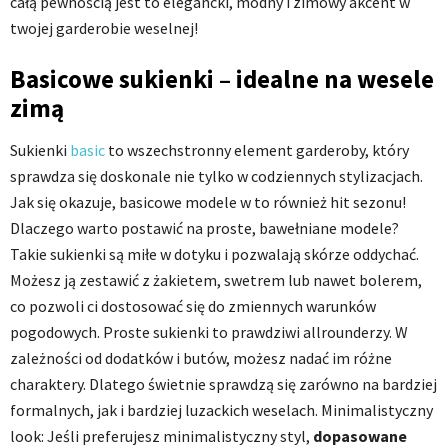
całą pewnością jest to elegancki, modny i zimowy akcent w
twojej garderobie weselnej!
Basicowe sukienki – idealne na wesele
zimą
Sukienki
basic
to wszechstronny element garderoby, który
sprawdza się doskonale nie tylko w codziennych stylizacjach.
Jak się okazuje, basicowe modele w to również hit sezonu!
Dlaczego warto postawić na proste, bawełniane modele?
Takie sukienki są miłe w dotyku i pozwalają skórze oddychać.
Możesz ją zestawić z żakietem, swetrem lub nawet bolerem,
co pozwoli ci dostosować się do zmiennych warunków
pogodowych. Proste sukienki to prawdziwi allrounderzy. W
zależności od dodatków i butów, możesz nadać im różne
charaktery. Dlatego świetnie sprawdzą się zarówno na bardziej
formalnych, jak i bardziej luzackich weselach. Minimalistyczny
look: Jeśli preferujesz minimalistyczny styl,
dopasowane