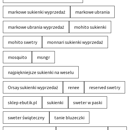
markowe sukienki wyprzedaż
markowe ubrania
markowe ubrania wyprzedaż
mohito sukienki
mohito swetry
monnari sukienki wyprzedaż
mosquito
msngr
najpiękniejsze sukienki na weselu
Orsay sukienki wyprzedaż
renee
reserved swetry
sklep ebutik.pl
sukienki
sweter w paski
sweter świąteczny
tanie bluzeczki