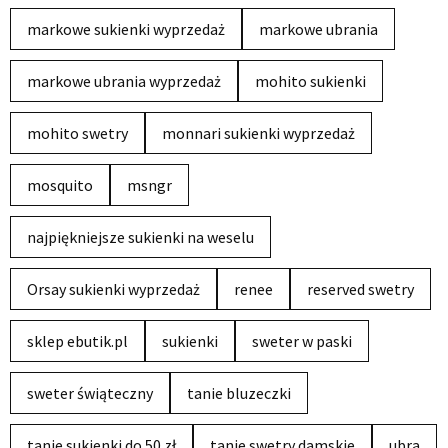
markowe sukienki wyprzedaż
markowe ubrania
markowe ubrania wyprzedaż
mohito sukienki
mohito swetry
monnari sukienki wyprzedaż
mosquito
msngr
najpiękniejsze sukienki na weselu
Orsay sukienki wyprzedaż
renee
reserved swetry
sklep ebutik.pl
sukienki
sweter w paski
sweter świąteczny
tanie bluzeczki
tanie sukienki do 50 zł
tanie swetry damskie
ubra