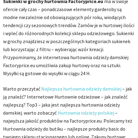
Sukienki w grochy hurtownia Factoryprice.eu
ma w swoje
ofercie cały czas – ponadczasowe elementy garderoby są
modne niezależnie od obowiązujących pór roku, wiodących
tendencji czy sezonowych trendów. Zamów je w hurtowej ilości
i wpleć do różnorodnych kolekcji sklepu odzieżowego. Sukienki
w grochy znajdziesz w poszczególnych kategoriach sukienek
lub korzystając z filtru – wybierając wzór kreacji.
Przypominamy, że internetowa hurtownia odzieży damskiej
Factoryprice.eu umożliwia zakup hurtowy oraz na sztuki.
Wysyłki są gotowe do wysyłki w ciągu 24 H.
Warto przeczytać
Najlepsza hurtownia odzieży damskiej
– jak
ją znaleźć? Internetowe Hurtownie odzieżowe – jak znaleźć
najlepszą? Top3 – jaka jest najlepsza hurtownia odzieży
damskiej. warto zobaczyć
Hurtownia odzieży polskiej
–
najwyższa jakość produktów na Factoryprice.eu. Polecamy też
Hurtownia odzieży do butiku – najlepsze produkty basic do
twojego sklepu stacjonarnego lub online. Zakupy hurtowe: