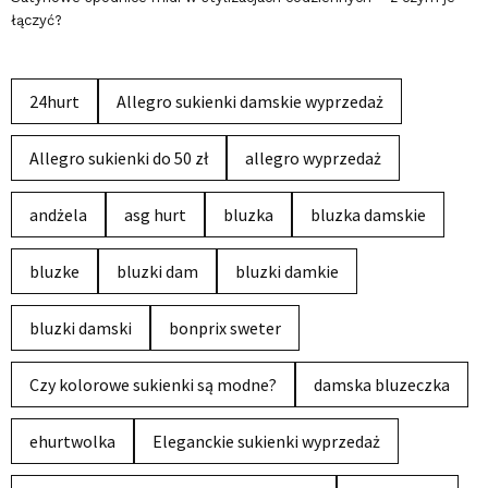
łączyć?
24hurt
Allegro sukienki damskie wyprzedaż
Allegro sukienki do 50 zł
allegro wyprzedaż
andżela
asg hurt
bluzka
bluzka damskie
bluzke
bluzki dam
bluzki damkie
bluzki damski
bonprix sweter
Czy kolorowe sukienki są modne?
damska bluzeczka
ehurtwolka
Eleganckie sukienki wyprzedaż