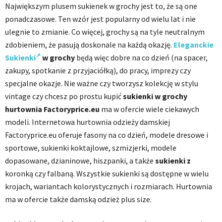
Największym plusem sukienek w grochy jest to, że są one
ponadczasowe. Ten wzór jest popularny od wielu lat i nie
ulegnie to zmianie. Co więcej, grochy są na tyle neutralnym
zdobieniem, że pasują doskonale na każdą okazję.
Eleganckie
Sukienki
w grochy
będą więc dobre na co dzień (na spacer,
zakupy, spotkanie z przyjaciółką), do pracy, imprezy czy
specjalne okazje. Nie ważne czy tworzysz kolekcję w stylu
vintage czy chcesz po prostu kupić
sukienki w grochy
hurtownia Factoryprice.eu
ma w ofercie wiele ciekawych
modeli. Internetowa hurtownia odzieży damskiej
Factoryprice.eu oferuje fasony na co dzień, modele dresowe i
sportowe, sukienki koktajlowe, szmizjerki, modele
dopasowane, dzianinowe, hiszpanki, a także
sukienki z
koronką czy falbaną. Wszystkie sukienki są dostępne w wielu
krojach, wariantach kolorystycznych i rozmiarach. Hurtownia
ma w ofercie także damską odzież plus size.