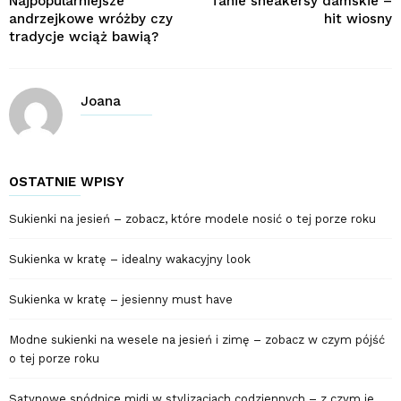
Najpopularniejsze
Tanie sneakersy damskie –
andrzejkowe wróżby czy
hit wiosny
tradycje wciąż bawią?
Joana
OSTATNIE WPISY
Sukienki na jesień – zobacz, które modele nosić o tej porze roku
Sukienka w kratę – idealny wakacyjny look
Sukienka w kratę – jesienny must have
Modne sukienki na wesele na jesień i zimę – zobacz w czym pójść
o tej porze roku
Satynowe spódnice midi w stylizacjach codziennych – z czym je