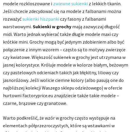
modele rozkloszowane i
zwiewne sukienki
z lekkich tkanin.
Jeśli chcecie zdecydować się na modele z falbanami można
rozważyć
sukienki hiszpanki
czy fasony z falbanami
warstwowymi.
Sukienki w grochy
mają zazwyczaj długość
midi. Warto jednak wybierać także długie modele maxi czy
krótkie mini. Grochy mogą być jedynym zdobieniem albo być
połączenie z innym wzorem – często są to motywy zwierzęce
czy kwiatowe. Większość sukienek w grochy jest utrzymana w
jasnej kolorystyce. Króluje modele w kolorze białym, beżowym
czy pastelowych odcieniach takich jak błękitny, liliowy czy
jasnoróżowy. Jeśli wolicie ciemne kolory (albo pasują one do
najbliższej kolekcji Waszego sklepu odzieżowego) w ofercie
hurtowni Factoryprice.eu znajdziecie także takie modele –
czarne, brązowe czy granatowe.
Warto podkreślić, że wzór w grochy często występuje na
elementach półprzezroczystych, które są wstawkami w