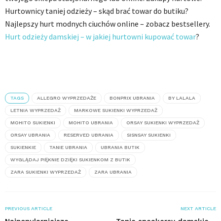
Hurtownicy taniej odzieży – skąd brać towar do butiku?
Najlepszy hurt modnych ciuchów online – zobacz bestsellery.
Hurt odzieży damskiej – w jakiej hurtowni kupować towar
?
TAGS
ALLEGRO WYPRZEDAŻE
BONPRIX UBRANIA
BY LALALA
LETNIA WYPRZEDAŻ
MARKOWE SUKIENKI WYPRZEDAŻ
MOHITO SUKIENKI
MOHITO UBRANIA
ORSAY SUKIENKI WYPRZEDAŻ
ORSAY UBRANIA
RESERVED UBRANIA
SISNSAY SUKIENKI
SUKIENKIE
TANIE UBRANIA
UBRANIA BUTIK
WYGLĄDAJ PIĘKNIE DZIĘKI SUKIENKOM Z BUTIK
ZARA SUKIENKI WYPRZEDAŻ
ZARA UBRANIA
PREVIOUS ARTICLE
NEXT ARTICLE