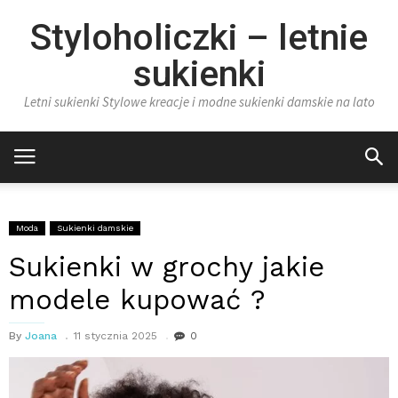
Styloholiczki – letnie
sukienki
Letni sukienki Stylowe kreacje i modne sukienki damskie na lato
Moda
Sukienki damskie
Sukienki w grochy jakie
modele kupować ?
By
Joana
11 stycznia 2025
0