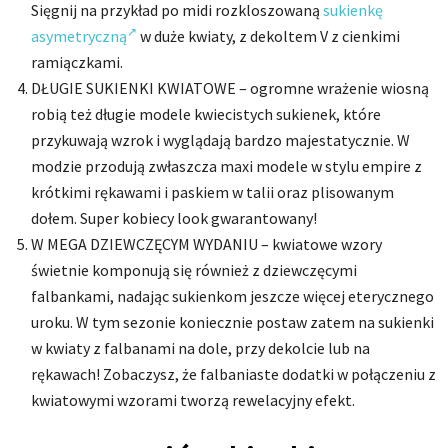
Sięgnij na przykład po midi rozkloszowaną
sukienkę
asymetryczną
w duże kwiaty, z dekoltem V z cienkimi
ramiączkami.
DŁUGIE SUKIENKI KWIATOWE – ogromne wrażenie wiosną
robią też długie modele kwiecistych sukienek, które
przykuwają wzrok i wyglądają bardzo majestatycznie. W
modzie przodują zwłaszcza maxi modele w stylu empire z
krótkimi rękawami i paskiem w talii oraz plisowanym
dołem. Super kobiecy look gwarantowany!
W MEGA DZIEWCZĘCYM WYDANIU – kwiatowe wzory
świetnie komponują się również z dziewczęcymi
falbankami, nadając sukienkom jeszcze więcej eterycznego
uroku. W tym sezonie koniecznie postaw zatem na sukienki
w kwiaty z falbanami na dole, przy dekolcie lub na
rękawach! Zobaczysz, że falbaniaste dodatki w połączeniu z
kwiatowymi wzorami tworzą rewelacyjny efekt.