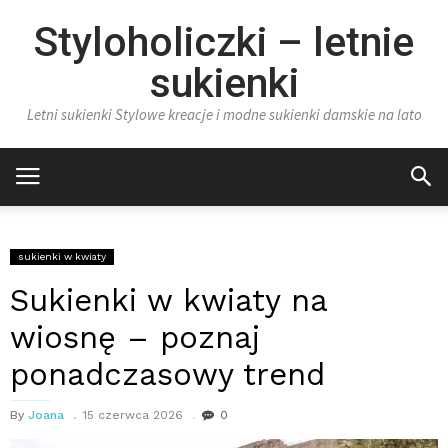
Styloholiczki – letnie
sukienki
Letni sukienki Stylowe kreacje i modne sukienki damskie na lato
sukienki w kwiaty
Sukienki w kwiaty na
wiosnę – poznaj
ponadczasowy trend
By
Joana
15 czerwca 2026
0