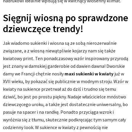
nadrukowi idealnie wpisują się w kwitnący wiosenny klimat.
Sięgnij wiosną po sprawdzone
dziewczęce trendy!
Jak wiadomo sukienki i wiosna są ze sobą nierozerwalnie
związane, a z wiosną niewątpliwie kojarzy nam się także
kwiatowy print. Ten ponadczasowy wzór inspirowany przyrodą
jest znany w damskiej garderobie od dawien dawna! Dworskie
damy we Francji chętnie nosiły
maxi sukienki w kwiaty
już w
XVII wieku, by pokazać się publicznie w modnym stroju. Wzór w
kwiaty na sukience przetrwał aż do dziś i trudno się temu
dziwić, bo jest po prostu piękny. Nadaje właścicielce mnóstwo
dziewczęcego uroku, a także jest dostatecznie uniwersalny, bo
pasuje na spacer i na randkę. Ponadto przyciąga wzrok i
wyróżnia się z tłumu, skutecznie podkręcając tym samym cały
codzienny look. W sukience w kwiaty z pewnością nie