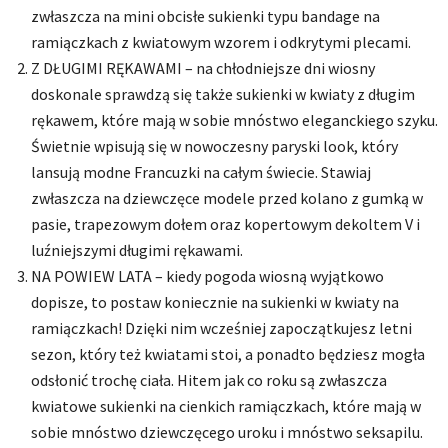
zwłaszcza na mini obcisłe sukienki typu bandage na
ramiączkach z kwiatowym wzorem i odkrytymi plecami.
Z DŁUGIMI RĘKAWAMI – na chłodniejsze dni wiosny
doskonale sprawdzą się także sukienki w kwiaty z długim
rękawem, które mają w sobie mnóstwo eleganckiego szyku.
Świetnie wpisują się w nowoczesny paryski look, który
lansują modne Francuzki na całym świecie. Stawiaj
zwłaszcza na dziewczęce modele przed kolano z gumką w
pasie, trapezowym dołem oraz kopertowym dekoltem V i
luźniejszymi długimi rękawami.
NA POWIEW LATA – kiedy pogoda wiosną wyjątkowo
dopisze, to postaw koniecznie na sukienki w kwiaty na
ramiączkach! Dzięki nim wcześniej zapoczątkujesz letni
sezon, który też kwiatami stoi, a ponadto będziesz mogła
odsłonić trochę ciała. Hitem jak co roku są zwłaszcza
kwiatowe sukienki na cienkich ramiączkach, które mają w
sobie mnóstwo dziewczęcego uroku i mnóstwo seksapilu.