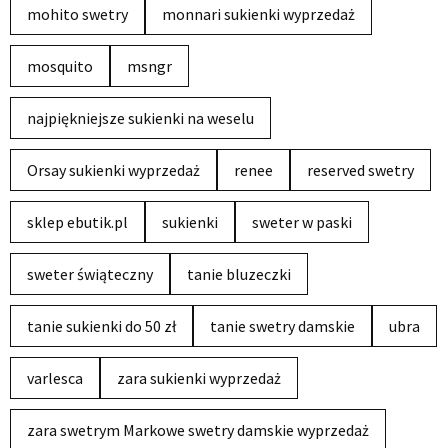
mohito swetry
monnari sukienki wyprzedaż
mosquito
msngr
najpiękniejsze sukienki na weselu
Orsay sukienki wyprzedaż
renee
reserved swetry
sklep ebutik.pl
sukienki
sweter w paski
sweter świąteczny
tanie bluzeczki
tanie sukienki do 50 zł
tanie swetry damskie
ubra
varlesca
zara sukienki wyprzedaż
zara swetrym Markowe swetry damskie wyprzedaż