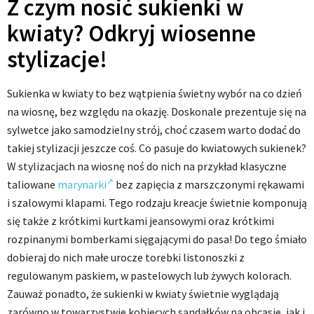
Z czym nosić sukienki w
kwiaty? Odkryj wiosenne
stylizacje!
Sukienka w kwiaty to bez wątpienia świetny wybór na co dzień
na wiosnę, bez względu na okazję. Doskonale prezentuje się na
sylwetce jako samodzielny strój, choć czasem warto dodać do
takiej stylizacji jeszcze coś. Co pasuje do kwiatowych sukienek?
W stylizacjach na wiosnę noś do nich na przykład klasyczne
taliowane
marynarki
bez zapięcia z marszczonymi rękawami
i szalowymi klapami. Tego rodzaju kreacje świetnie komponują
się także z krótkimi kurtkami jeansowymi oraz krótkimi
rozpinanymi bomberkami sięgającymi do pasa! Do tego śmiało
dobieraj do nich małe urocze torebki listonoszki z
regulowanym paskiem, w pastelowych lub żywych kolorach.
Zauważ ponadto, że sukienki w kwiaty świetnie wyglądają
zarówno w towarzystwie kobiecych sandałków na obcasie, jak i