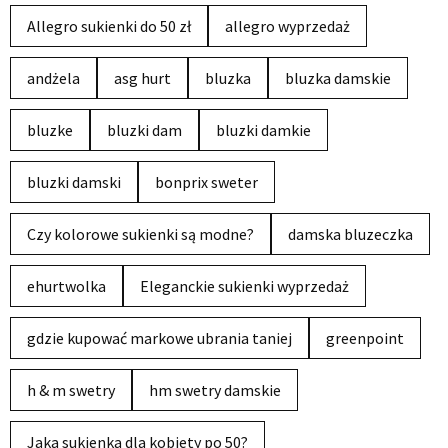
Allegro sukienki do 50 zł
allegro wyprzedaż
andżela
asg hurt
bluzka
bluzka damskie
bluzke
bluzki dam
bluzki damkie
bluzki damski
bonprix sweter
Czy kolorowe sukienki są modne?
damska bluzeczka
ehurtwolka
Eleganckie sukienki wyprzedaż
gdzie kupować markowe ubrania taniej
greenpoint
h & m swetry
hm swetry damskie
Jaka sukienka dla kobiety po 50?