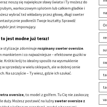
mo
teraz noszą się największe sławy świata i Ty możesz do
z grubym, warkoczowym splotem lub całkiem gładkie i
na
Możesz wybrać też wkładany przez głowę, długi sweter
 fantastycznie podkreśli Twoje kształty. Sprawdź
Or
 wybór jest imponujący.
re
to jest modne już teraz!
ęce stylizacje zdominuje
rozpinany sweter oversize
.
su
m mankietem i co najważniejsze – efektowne guziki w
e. Krótki krój to idealny sposób na wysmuklenie
sw
ię w sprzedaży w wielu sklepach, ale w dobrej cenie
h. Na szczęście – Ty wiesz, gdzie ich szukać.
ta
ta
etra oversize
, to model z golfem. Tu Cię nie zaskoczę
va
le duży. Możesz postawić na luźny
sweter oversize z