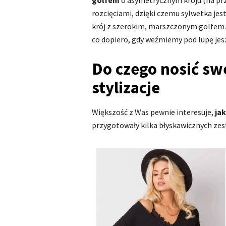
golfem
o asymetrycznym kroju (na pr
rozcięciami, dzięki czemu sylwetka je
krój z szerokim, marszczonym golfem. 
co dopiero, gdy weźmiemy pod lupę jes
Do czego nosić sw
stylizacje
Większość z Was pewnie interesuje,
jak
przygotowały kilka błyskawicznych zes