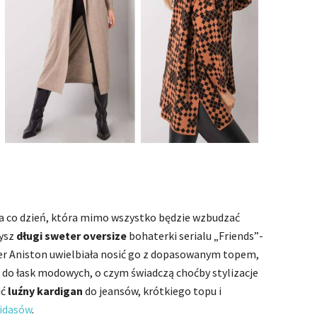
na co dzień, która mimo wszystko będzie wzbudzać
zysz
długi sweter oversize
bohaterki serialu „Friends”-
ifer Aniston uwielbiała nosić go z dopasowanym topem,
a do łask modowych, o czym świadczą choćby stylizacje
ić
luźny kardigan
do jeansów, krótkiego topu i
idasów
.