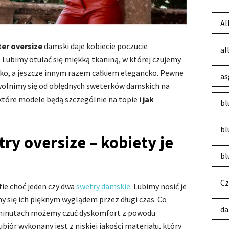
Al
ter
oversize
damski daje kobiecie poczucie
al
Lubimy otulać się miękką tkaniną, w której czujemy
ko, a jeszcze innym razem całkiem elegancko. Pewne
as
uwolnimy się od obłędnych sweterków damskich na
które modele będą szczególnie na topie i
jak
bl
bl
try oversize – kobiety je
bl
Cz
fie choć jeden czy dwa
swetry damskie
. Lubimy nosić je
my się ich pięknym wyglądem przez długi czas. Co
da
ch minutach możemy czuć dyskomfort z powodu
ubiór wykonany jest z niskiej jakości materiału, który