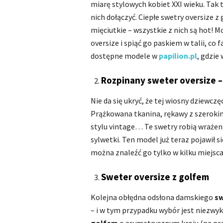
miarę stylowych kobiet XXI wieku. Tak 
nich dołączyć. Ciepłe swetry oversize 
mięciutkie – wszystkie z nich są hot! 
oversize i spiąć go paskiem w talii, co
dostępne modele w
papilion.pl
, gdzie
Rozpinany sweter oversize – 
Nie da się ukryć, że tej wiosny dziewcz
Prążkowana tkanina, rękawy z szeroki
stylu vintage… Te swetry robią wrażeni
sylwetki. Ten model już teraz pojawił s
można znaleźć go tylko w kilku miejscac
Sweter oversize z golfem
Kolejna obłędna odsłona damskiego
sw
– i w tym przypadku wybór jest niezwyk