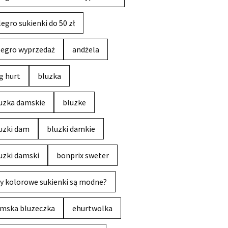
legro sukienki do 50 zł
legro wyprzedaż
andżela
g hurt
bluzka
uzka damskie
bluzke
uzki dam
bluzki damkie
uzki damski
bonprix sweter
y kolorowe sukienki są modne?
mska bluzeczka
ehurtwolka