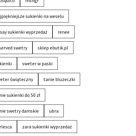
squito
msngr
jpiękniejsze sukienki na weselu
say sukienki wyprzedaż
renee
served swetry
sklep ebutik.pl
kienki
sweter w paski
eter świąteczny
tanie bluzeczki
nie sukienki do 50 zł
nie swetry damskie
ubra
rlesca
zara sukienki wyprzedaż