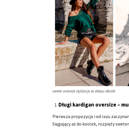
sweter oversize stylizacje ze sklepu eButik
Długi kardigan oversize – mu
Pierwsza propozycja i od razu zaczyna
Sięgający aż do kostek, rozpięty sweter