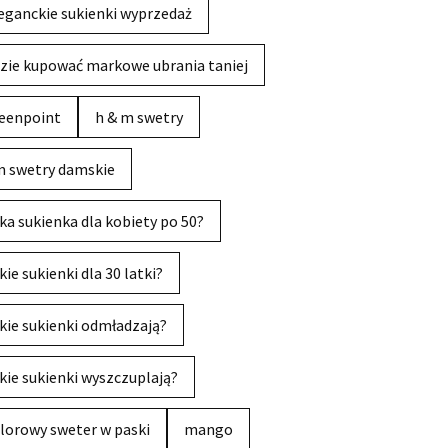
eganckie sukienki wyprzedaż
zie kupować markowe ubrania taniej
eenpoint
h & m swetry
 swetry damskie
ka sukienka dla kobiety po 50?
kie sukienki dla 30 latki?
kie sukienki odmładzają?
kie sukienki wyszczuplają?
lorowy sweter w paski
mango