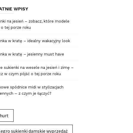
ATNIE WPISY
nki na jesień – zobacz, które modele
 o tej porze roku
nka w kratę – idealny wakacyjny look
nka w kratę – jesienny must have
 sukienki na wesele na jesień i zimę –
z w czym pójść o tej porze roku
owe spódnice midi w stylizacjach
ennych – z czym je łączyć?
hurt
legro sukienki damskie wyprzedaż