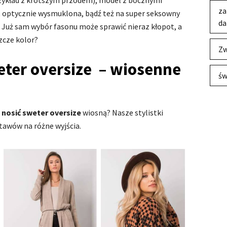
zykład z krótszym przodem), model z bocznymi
za
st optycznie wysmuklona, bądź też na super seksowny
da
Już sam wybór fasonu może sprawić nieraz kłopot, a
zcze kolor?
Zw
eter oversize – wiosenne
św
 nosić sweter oversize
wiosną? Nasze stylistki
tawów na różne wyjścia.