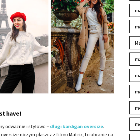
ma
ma
Ma
ma
ma
ma
mo
st have!
mo
my odważnie i stylowo –
długi kardigan oversize
.
 oversize niczym płaszcz z filmu Matrix, to ubranie na