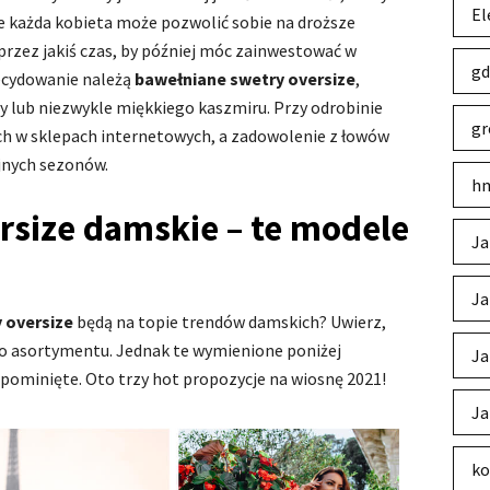
El
nie każda kobieta może pozwolić sobie na droższe
przez jakiś czas, by później móc zainwestować w
gd
decydowanie należą
bawełniane swetry oversize
,
y lub niezwykle miękkiego kaszmiru. Przy odrobinie
gr
ach w sklepach internetowych, a zadowolenie z łowów
ejnych sezonów.
hm
size damskie – te modele
Ja
Ja
 oversize
będą na topie trendów damskich? Uwierz,
go asortymentu. Jednak te wymienione poniżej
Ja
pominięte. Oto trzy hot propozycje na wiosnę 2021!
Ja
ko