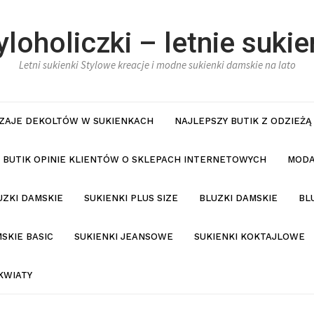
yloholiczki – letnie sukie
Letni sukienki Stylowe kreacje i modne sukienki damskie na lato
ZAJE DEKOLTÓW W SUKIENKACH
NAJLEPSZY BUTIK Z ODZIEŻĄ
BUTIK OPINIE KLIENTÓW O SKLEPACH INTERNETOWYCH
MODA
UZKI DAMSKIE
SUKIENKI PLUS SIZE
BLUZKI DAMSKIE
BL
SKIE BASIC
SUKIENKI JEANSOWE
SUKIENKI KOKTAJLOWE
KWIATY