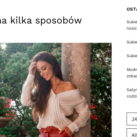
OST
na kilka sposobów
Sukie
nosić
Sukie
Sukie
Modne
zobac
Satyn
codzi
24
Al