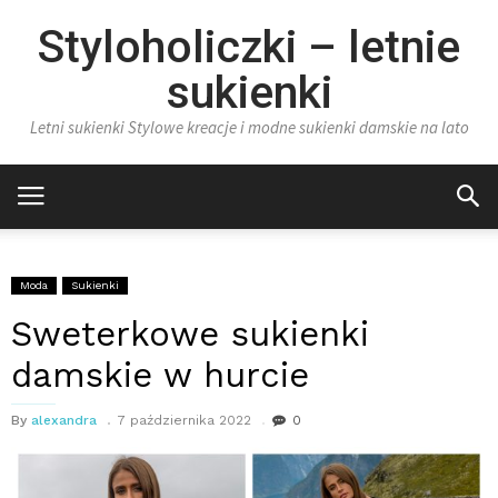
Styloholiczki – letnie
sukienki
Letni sukienki Stylowe kreacje i modne sukienki damskie na lato
Moda
Sukienki
Sweterkowe sukienki
damskie w hurcie
By
alexandra
7 października 2022
0