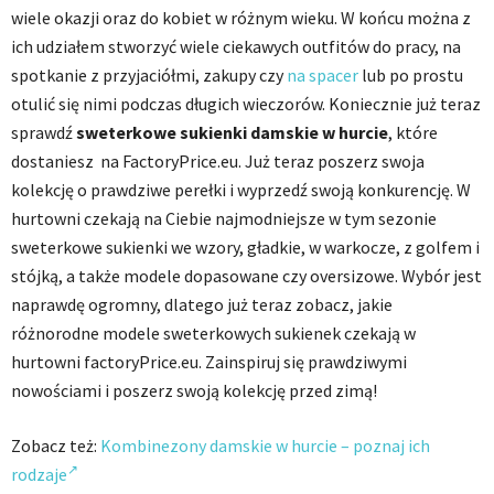
wiele okazji oraz do kobiet w różnym wieku. W końcu można z
ich udziałem stworzyć wiele ciekawych outfitów do pracy, na
spotkanie z przyjaciółmi, zakupy czy
na spacer
lub po prostu
otulić się nimi podczas długich wieczorów. Koniecznie już teraz
sprawdź
sweterkowe sukienki damskie w hurcie
, które
dostaniesz na FactoryPrice.eu. Już teraz poszerz swoja
kolekcję o prawdziwe perełki i wyprzedź swoją konkurencję. W
hurtowni czekają na Ciebie najmodniejsze w tym sezonie
sweterkowe sukienki we wzory, gładkie, w warkocze, z golfem i
stójką, a także modele dopasowane czy oversizowe. Wybór jest
naprawdę ogromny, dlatego już teraz zobacz, jakie
różnorodne modele sweterkowych sukienek czekają w
hurtowni factoryPrice.eu. Zainspiruj się prawdziwymi
nowościami i poszerz swoją kolekcję przed zimą!
Zobacz też:
Kombinezony damskie w hurcie – poznaj ich
rodzaje