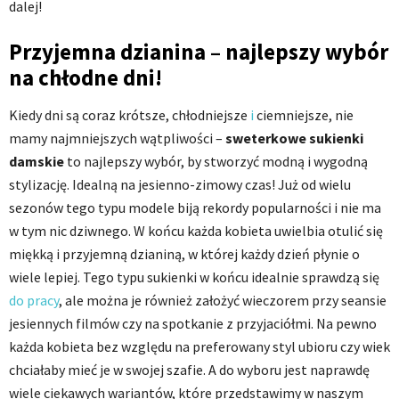
dalej!
Przyjemna dzianina – najlepszy wybór
na chłodne dni!
Kiedy dni są coraz krótsze, chłodniejsze
i
ciemniejsze, nie
mamy najmniejszych wątpliwości –
sweterkowe sukienki
damskie
to najlepszy wybór, by stworzyć modną i wygodną
stylizację. Idealną na jesienno-zimowy czas! Już od wielu
sezonów tego typu modele biją rekordy popularności i nie ma
w tym nic dziwnego. W końcu każda kobieta uwielbia otulić się
miękką i przyjemną dzianiną, w której każdy dzień płynie o
wiele lepiej. Tego typu sukienki w końcu idealnie sprawdzą się
do pracy
, ale można je również założyć wieczorem przy seansie
jesiennych filmów czy na spotkanie z przyjaciółmi. Na pewno
każda kobieta bez względu na preferowany styl ubioru czy wiek
chciałaby mieć je w swojej szafie. A do wyboru jest naprawdę
wiele ciekawych wariantów, które przedstawimy w naszym