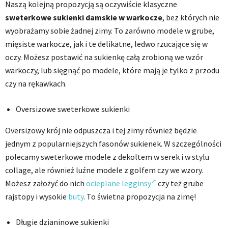
Naszą kolejną propozycją są oczywiście klasyczne
sweterkowe sukienki damskie w warkocze
, bez których nie
wyobrażamy sobie żadnej zimy. To zarówno modele w grube,
mięsiste warkocze, jak i te delikatne, ledwo rzucające się w
oczy. Możesz postawić na sukienkę całą zrobioną we wzór
warkoczy, lub sięgnąć po modele, które mają je tylko z przodu
czy na rękawkach.
Oversizowe sweterkowe sukienki
Oversizowy krój nie odpuszcza i tej zimy również będzie
jednym z popularniejszych fasonów sukienek. W szczególności
polecamy sweterkowe modele z dekoltem w serek i w stylu
collage, ale również luźne modele z golfem czy we wzory.
Możesz założyć do nich
ocieplane legginsy
czy też grube
rajstopy i wysokie
buty
. To świetna propozycja na zimę!
Długie dzianinowe sukienki