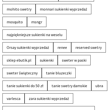
mohito swetry
monnari sukienki wyprzedaż
mosquito
msngr
najpiękniejsze sukienki na weselu
Orsay sukienki wyprzedaż
renee
reserved swetry
sklep ebutik.pl
sukienki
sweter w paski
sweter świąteczny
tanie bluzeczki
tanie sukienki do 50 zł
tanie swetry damskie
ubra
varlesca
zara sukienki wyprzedaż