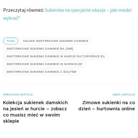
Przeczytaj również:
Sukienka na specjalne okazje – jaki model
wybrać?
TAGS
DŁUGIE SWETERKOWE SUKIENKI DAMSKIE
SWETERKOWE SUKIENKI DAMSKIE NA ZIMĘ
SWETERKOWE SUKIENKI DAMSKIE W HURCIE FACTORYPRICE.EU
SWETERKOWE SUKIENKI DAMSKIE W WARKOCZE
SWETERKOWE SUKIENKI DAMSKIE Z GOLFEM
PREVIOUS ARTICLE
NEXT ARTICLE
Kolekcja sukienek damskich
Zimowe sukienki na co
na jesień w hurcie – zobacz
dzień – hurtownia online
co musisz mieć w swoim
sklepie