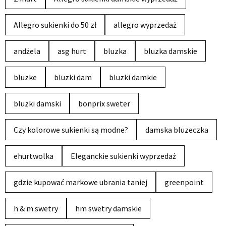
Allegro sukienki do 50 zł
allegro wyprzedaż
andżela
asg hurt
bluzka
bluzka damskie
bluzke
bluzki dam
bluzki damkie
bluzki damski
bonprix sweter
Czy kolorowe sukienki są modne?
damska bluzeczka
ehurtwolka
Eleganckie sukienki wyprzedaż
gdzie kupować markowe ubrania taniej
greenpoint
h & m swetry
hm swetry damskie