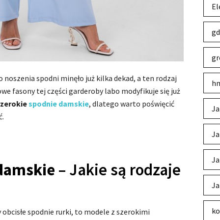
El
gd
gr
 noszenia spodni minęło już kilka dekad, a ten rodzaj
hm
we fasony tej części garderoby labo modyfikuje się już
szerokie
spodnie damskie
, dlatego warto poświęcić
Ja
ć.
Ja
Ja
 damskie –
Jakie są rodzaje
Ja
ko
obcisłe spodnie rurki, to modele z szerokimi