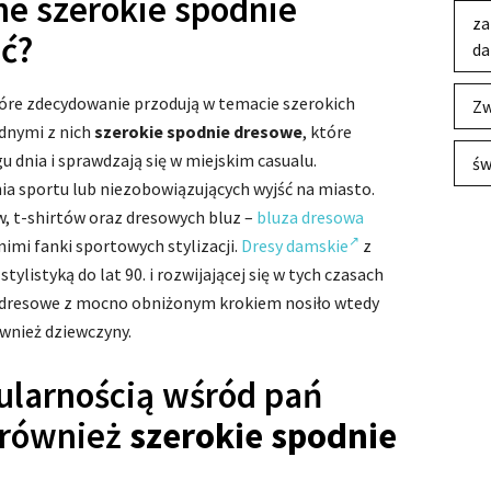
ne szerokie spodnie
za
ć?
da
óre zdecydowanie przodują w temacie szerokich
Zw
ednymi z nich
szerokie spodnie dresowe
, które
dnia i sprawdzają się w miejskim casualu.
św
ia sportu lub niezobowiązujących wyjść na miasto.
, t-shirtów oraz dresowych bluz –
bluza dresowa
nimi fanki sportowych stylizacji.
Dresy damskie
z
listyką do lat 90. i rozwijającej się w tych czasach
e dresowe z mocno obniżonym krokiem nosiło wtedy
ównież dziewczyny.
ularnością wśród pań
o również
szerokie spodnie