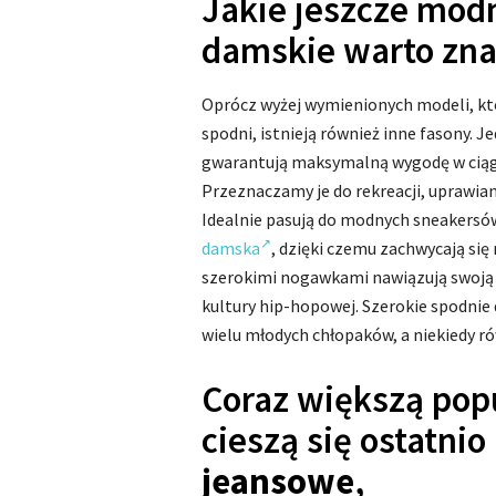
Jakie jeszcze mod
damskie warto zna
Oprócz wyżej wymienionych modeli, kt
spodni, istnieją również inne fasony. J
gwarantują maksymalną wygodę w ciągu 
Przeznaczamy je do rekreacji, uprawian
Idealnie pasują do modnych sneakersów
damska
, dzięki czemu zachwycają się 
szerokimi nogawkami nawiązują swoją sty
kultury hip-hopowej. Szerokie spodni
wielu młodych chłopaków, a niekiedy r
Coraz większą pop
cieszą się ostatni
jeansowe
,