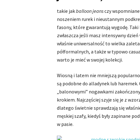
takie jak
balloon jeans
czy wspomniane
noszeniem rurek i nieustannym podkreś
fasony, które gwarantują wygodę. Taki 
zwłaszcza jeśli masz intensywny dzień
właśnie uniwersalność to wielka zaleta
półformalnych, a także w typowo casual
warto je mieć w swojej kolekcji.
Wiosną i latem nie mniejszą popularnoś
są podobne do alladynek lub haremek. 
„balonowymi” nogawkami zakończonym
krokiem. Najczęściej szyje się je z wz
dlatego świetnie sprawdzają się właśni
męskiej szafy, kiedyś były zapinane po
w pasie.