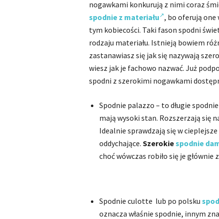
nogawkami konkurują z nimi coraz śmiel
spodnie z materiału
, bo oferują one
tym kobiecości. Taki fason spodni świet
rodzaju materiału. Istnieją bowiem r
zastanawiasz się jak się nazywają szero
wiesz jak je fachowo nazwać. Już podp
spodni z szerokimi nogawkami dostępn
Spodnie palazzo – to długie spodnie
mają wysoki stan. Rozszerzają się n
Idealnie sprawdzają się w cieplejsz
oddychające.
Szerokie
spodnie dam
choć wówczas robiło się je głównie z
Spodnie culotte lub po polsku
spod
oznacza właśnie spodnie, innym zna