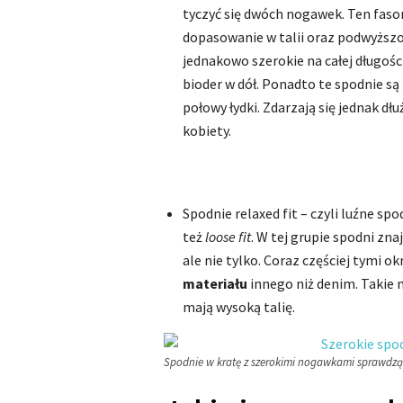
tyczyć się dwóch nogawek. Ten faso
dopasowanie w talii oraz podwyższo
jednakowo szerokie na całej długoś
bioder w dół. Ponadto te spodnie są 
połowy łydki. Zdarzają się jednak dł
kobiety.
Spodnie relaxed fit – czyli luźne s
też
loose fit
. W tej grupie spodni znaj
ale nie tylko. Coraz częściej tymi o
materiału
innego niż denim. Takie 
mają wysoką talię.
Spodnie w kratę z szerokimi nogawkami sprawdzą si