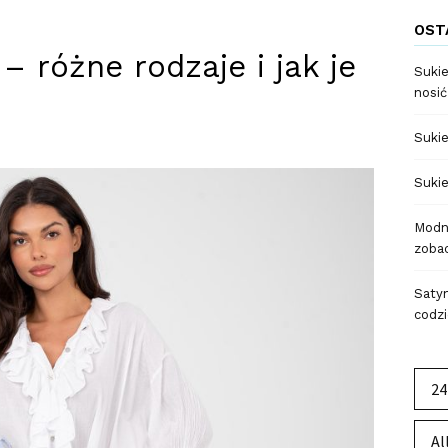
OST
– różne rodzaje i jak je
Sukie
nosić
Sukie
Sukie
Modne
zobac
Satyn
codzi
24
Al