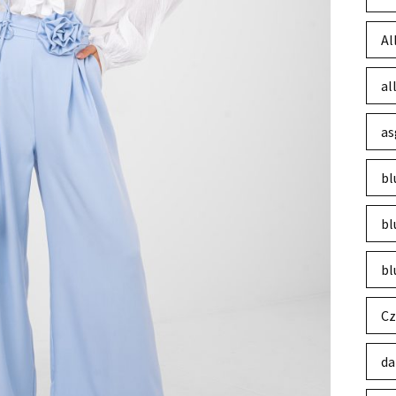
Al
al
as
bl
bl
bl
Cz
da