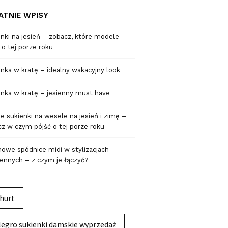
ATNIE WPISY
nki na jesień – zobacz, które modele
 o tej porze roku
nka w kratę – idealny wakacyjny look
nka w kratę – jesienny must have
 sukienki na wesele na jesień i zimę –
z w czym pójść o tej porze roku
owe spódnice midi w stylizacjach
ennych – z czym je łączyć?
hurt
legro sukienki damskie wyprzedaż