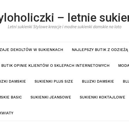
yloholiczki – letnie sukie
Letni sukienki Stylowe kreacje i modne sukienki damskie na lato
ZAJE DEKOLTÓW W SUKIENKACH
NAJLEPSZY BUTIK Z ODZIEŻĄ
BUTIK OPINIE KLIENTÓW O SKLEPACH INTERNETOWYCH
MODA
UZKI DAMSKIE
SUKIENKI PLUS SIZE
BLUZKI DAMSKIE
BL
SKIE BASIC
SUKIENKI JEANSOWE
SUKIENKI KOKTAJLOWE
KWIATY