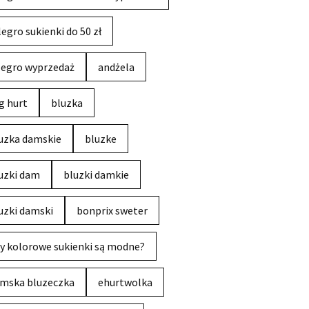
legro sukienki do 50 zł
legro wyprzedaż
andżela
g hurt
bluzka
uzka damskie
bluzke
uzki dam
bluzki damkie
uzki damski
bonprix sweter
y kolorowe sukienki są modne?
mska bluzeczka
ehurtwolka