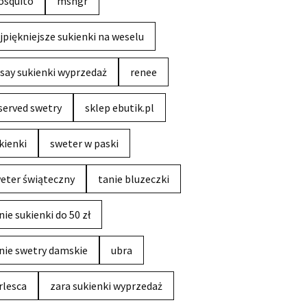
squito
msngr
jpiękniejsze sukienki na weselu
say sukienki wyprzedaż
renee
served swetry
sklep ebutik.pl
kienki
sweter w paski
eter świąteczny
tanie bluzeczki
nie sukienki do 50 zł
nie swetry damskie
ubra
rlesca
zara sukienki wyprzedaż