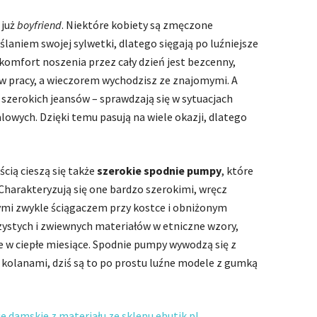
 już
boyfriend
. Niektóre kobiety są zmęczone
laniem swojej sylwetki, dlatego sięgają po luźniejsze
komfort noszenia przez cały dzień jest bezcenny,
 w pracy, a wieczorem wychodzisz ze znajomymi. A
 szerokich jeansów – sprawdzają się w sytuacjach
owych. Dzięki temu pasują na wiele okazji, dlatego
cią cieszą się także
szerokie spodnie pumpy
, które
Charakteryzują się one bardzo szerokimi, wręcz
i zwykle ściągaczem przy kostce i obniżonym
orzystych i zwiewnych materiałów w etniczne wzory,
e w ciepłe miesiące. Spodnie pumpy wywodzą się z
d kolanami, dziś są to po prostu luźne modele z gumką