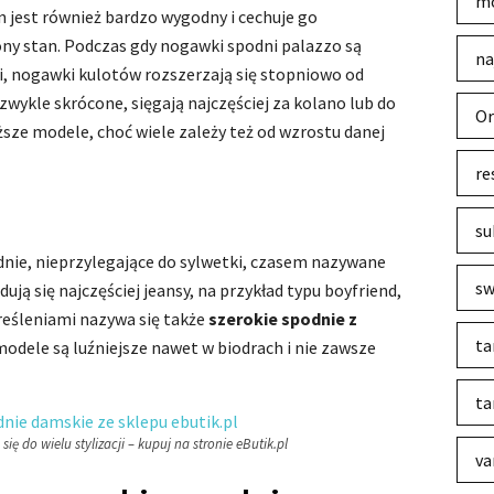
mo
n jest również bardzo wygodny i cechuje go
ny stan. Podczas gdy nogawki spodni palazzo są
na
ci, nogawki kulotów rozszerzają się stopniowo od
zwykle skrócone, sięgają najczęściej za kolano lub do
Or
uższe modele, choć wiele zależy też od wzrostu danej
re
su
podnie, nieprzylegające do sylwetki, czasem nazywane
sw
dują się najczęściej jeansy, na przykład typu boyfriend,
kreśleniami nazywa się także
szerokie spodnie z
ta
modele są luźniejsze nawet w biodrach i nie zawsze
ta
ę do wielu stylizacji – kupuj na stronie eButik.pl
va