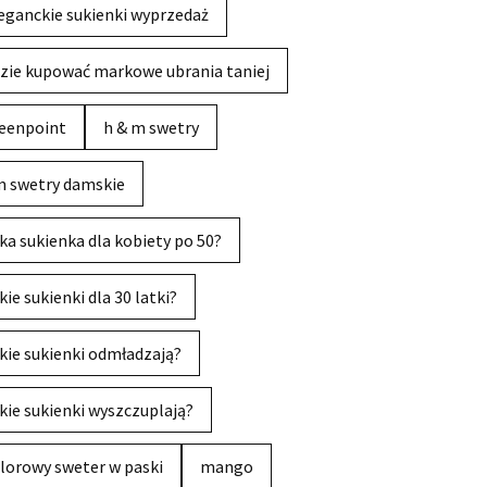
eganckie sukienki wyprzedaż
zie kupować markowe ubrania taniej
eenpoint
h & m swetry
 swetry damskie
ka sukienka dla kobiety po 50?
kie sukienki dla 30 latki?
kie sukienki odmładzają?
kie sukienki wyszczuplają?
lorowy sweter w paski
mango