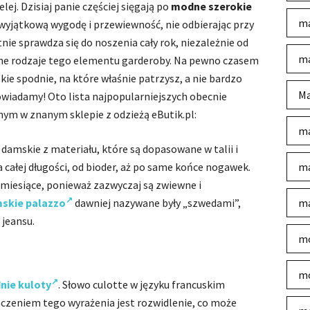
ej. Dzisiaj panie częściej sięgają po
modne
szerokie
ma
 wyjątkową wygodę i przewiewność, nie odbierając przy
nie sprawdza się do noszenia cały rok, niezależnie od
ma
óżne rodzaje tego elementu garderoby. Na pewno czasem
kie spodnie, na które właśnie patrzysz, a nie bardzo
Ma
owiadamy! Oto lista najpopularniejszych obecnie
ym w znanym sklepie z odzieżą eButik.pl:
ma
 damskie z materiału, które są dopasowane w talii i
ma
a całej długości, od bioder, aż po same końce nogawek.
e miesiące, ponieważ zazwyczaj są zwiewne i
ma
skie palazzo
dawniej nazywane były „szwedami”,
 jeansu.
mo
mo
nie kuloty
. Słowo culotte w języku francuskim
czeniem tego wyrażenia jest rozwidlenie, co może