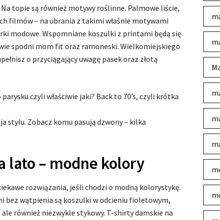
 Na topie są również motywy roślinne. Palmowe liście,
ma
ch filmów – na ubrania z takimi właśnie motywami
gerki modowe. Wspomniane koszulki z printami będą się
ma
ie spodni mom fit oraz ramoneski. Wielkomiejskiego
uzupełnisz o przyciągający uwagę pasek oraz złotą
Ma
ma
 parysku czyli właściwie jaki? Back to 70’s, czyli krótka
ma
a stylu. Zobacz komu pasują dzwony – kilka
ma
a lato – modne kolory
mo
ciekawe rozwiązania, jeśli chodzi o modną kolorystykę.
mo
i bez wątpienia są koszulki w odcieniu fioletowym,
, ale również niezwykle stykowy. T-shirty damskie na