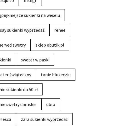
squito
msngr
jpiękniejsze sukienki na weselu
say sukienki wyprzedaż
renee
served swetry
sklep ebutik.pl
kienki
sweter w paski
eter świąteczny
tanie bluzeczki
nie sukienki do 50 zł
nie swetry damskie
ubra
rlesca
zara sukienki wyprzedaż