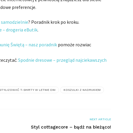
odowe preferencje.
 samodzielnie
? Poradnik krok po kroku.
e – drogeria eButik
.
munię Świętą – nasz poradnik
pomoże rozwiac
zeczytać:
Spodnie dresowe – przegląd najciekawszych
STYLIZOWAĆ T-SHIRTY W LETNIE DNI
KOSZULKI Z NADRUKIEM
NEXT ARTICLE
Styl cottagecore – bądź na bieżąco!