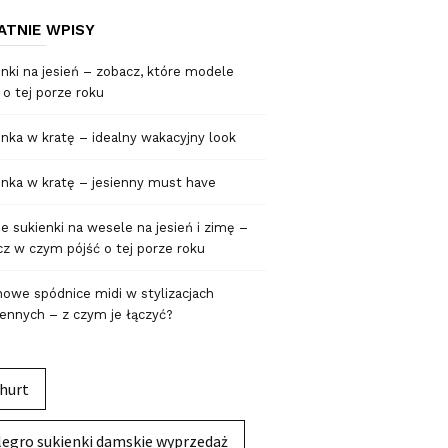
ATNIE WPISY
nki na jesień – zobacz, które modele
 o tej porze roku
nka w kratę – idealny wakacyjny look
nka w kratę – jesienny must have
 sukienki na wesele na jesień i zimę –
z w czym pójść o tej porze roku
owe spódnice midi w stylizacjach
ennych – z czym je łączyć?
hurt
legro sukienki damskie wyprzedaż