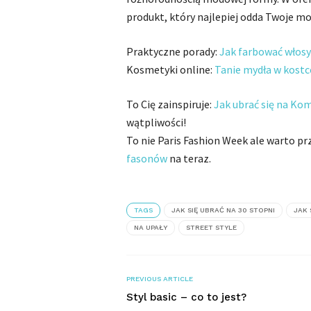
produkt, który najlepiej odda Twoje m
Praktyczne porady:
Jak farbować włosy
Kosmetyki online:
Tanie mydła w kostc
To Cię zainspiruje:
Jak ubrać się na Ko
wątpliwości!
To nie Paris Fashion Week ale warto pr
fasonów
na teraz.
TAGS
JAK SIĘ UBRAĆ NA 30 STOPNI
JAK 
NA UPAŁY
STREET STYLE
PREVIOUS ARTICLE
Styl basic – co to jest?