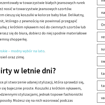
mo
prezentowały w towarzystwie białych jeansowych rurek
ież nosić w towarzystwie jeansowych szortów.
na
 cieszą się koszulki w kolorze baby blue. Delikatny,
it, którego z pewnością nie powinnaś przegapić
Or
ulkę z krótkim rękawem noś do ciemnych szortów lub
erasz się do biura, dobierz do niej spodnie materiałowe
re
ojemną shopperkę.
su
skie – modny wybór na lato
.
sień oraz zimę.
sw
irty w letnie dni?
ta
pl stworzenie udanej stylizacji, która sprawdzi się,
ta
ie się bajecznie proste. Koszulki z krótkim rękawem,
odziennymi stylizacjami, jednak topowe fashionistki
va
 sposoby. Możesz się na nich wzorować podczas