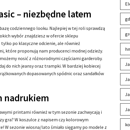
El
asic – niezbędne latem
gd
azę codziennego looku. Najlepiej w tej roli sprawdzą
gr
rokich wybór znajdziesz w ofercie sklepu
 tylko po klasyczne odcienie, ale również
hm
, które proponują nam producenci modnej odzieży.
ic możemy nosić z różnorodnymi częściami garderoby.
Ja
aj do nich jeansy oraz trampki. W bardziej kobiecej
 prążkowanych dopasowanych spódnic oraz sandałków
Ja
Ja
m nadrukiem
Ja
kawymi printami również w tym sezonie zachwycają i
duszy gra? W koszulce z napisem czy kolorowym
ko
ze! W sezonie wiosna/lato śmiało sięgamy po modele z