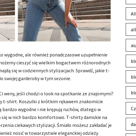
Al
al
as
lko wygodne, ale również ponadczasowe uzupełnienie
bl
e możemy cieszyć się wielkim bogactwem różnorodnych
ajdą się w codziennych stylizacjach. Sprawdź, jakie t-
bl
do swojej garderoby w tym sezonie.
bl
 Ci weny, jeśli chodzi o look na spotkanie ze znajomymi?
owy t-shirt. Koszulki z krótkim rękawem znakomicie
Cz
Są bardzo wygodne i nie krępują ruchów, dlatego w
a się w nich bardzo komfortowo. T-shirty damskie na
da
zenia ciekawych stylizacji. Śmiało możesz zakładać je
ównież nosić w towarzystwie eleganckiej odzieży.