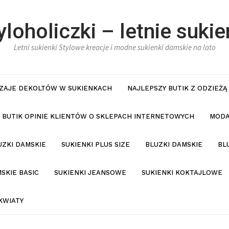
yloholiczki – letnie sukie
Letni sukienki Stylowe kreacje i modne sukienki damskie na lato
ZAJE DEKOLTÓW W SUKIENKACH
NAJLEPSZY BUTIK Z ODZIEŻĄ
BUTIK OPINIE KLIENTÓW O SKLEPACH INTERNETOWYCH
MODA
UZKI DAMSKIE
SUKIENKI PLUS SIZE
BLUZKI DAMSKIE
BL
SKIE BASIC
SUKIENKI JEANSOWE
SUKIENKI KOKTAJLOWE
KWIATY