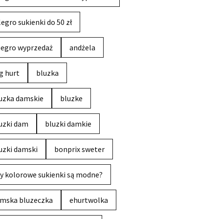
legro sukienki do 50 zł
legro wyprzedaż
andżela
g hurt
bluzka
uzka damskie
bluzke
uzki dam
bluzki damkie
uzki damski
bonprix sweter
y kolorowe sukienki są modne?
mska bluzeczka
ehurtwolka