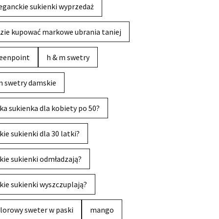
eganckie sukienki wyprzedaż
zie kupować markowe ubrania taniej
eenpoint
h & m swetry
 swetry damskie
ka sukienka dla kobiety po 50?
kie sukienki dla 30 latki?
kie sukienki odmładzają?
kie sukienki wyszczuplają?
lorowy sweter w paski
mango