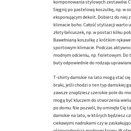
komponowania stylowych zestawów. Ch
Sięgnij po pastelową koszulkę, np. w 
eksponującym dekolt. Dobierz do niej 
klimacie boho. Całość stylizacji warto u
złoty łańcuszek, np. w postaci kilku p
Bawełnianą koszulkę z krótkim rękawem
sportowym klimacie. Podczas aktywnoś
modnym odcieniu, np. fioletowym. Do 
buty odpowiednie do rodzaju uprawian
T-shirty damskie na lato mogą stać się
braki, jeśli chodzi o ten typ damskiej g
zawsze znajdziesz szerokie pole do m
mogą być kluczem do stworzenia wielu
po domu. Nie pozwól, by ominęła Cię tak
damskie na lato, w których będziesz czu
ciekawymi nadrukami czy w zaskakując
różnorodnością modowej formy. W oferc