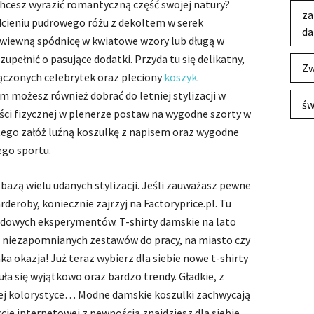
cesz wyrazić romantyczną część swojej natury?
za
odcieniu pudrowego różu z dekoltem w serek
da
zwiewną spódnicę w kwiatowe wzory lub długą w
zupełnić o pasujące dodatki. Przyda tu się delikatny,
Zw
ołączonych celebrytek oraz pleciony
koszyk
.
 możesz również dobrać do letniej stylizacji w
św
ci fizycznej w plenerze postaw na wygodne szorty w
tego załóż luźną koszulkę z napisem oraz wygodne
ego sportu.
 bazą wielu udanych stylizacji. Jeśli zauważasz pewne
arderoby, koniecznie zajrzyj na Factoryprice.pl. Tu
odowych eksperymentów. T-shirty damskie na lato
 niezapomnianych zestawów do pracy, na miasto czy
a okazja! Już teraz wybierz dla siebie nowe t-shirty
ła się wyjątkowo oraz bardzo trendy. Gładkie, z
ej kolorystyce… Modne damskie koszulki zachwycają
ie internetowej z pewnością znajdziesz dla siebie