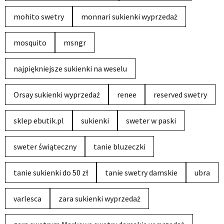
mohito swetry
monnari sukienki wyprzedaż
mosquito
msngr
najpiękniejsze sukienki na weselu
Orsay sukienki wyprzedaż
renee
reserved swetry
sklep ebutik.pl
sukienki
sweter w paski
sweter świąteczny
tanie bluzeczki
tanie sukienki do 50 zł
tanie swetry damskie
ubra
varlesca
zara sukienki wyprzedaż