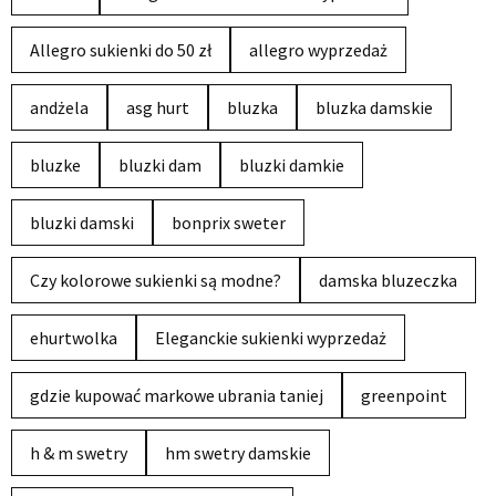
Allegro sukienki do 50 zł
allegro wyprzedaż
andżela
asg hurt
bluzka
bluzka damskie
bluzke
bluzki dam
bluzki damkie
bluzki damski
bonprix sweter
Czy kolorowe sukienki są modne?
damska bluzeczka
ehurtwolka
Eleganckie sukienki wyprzedaż
gdzie kupować markowe ubrania taniej
greenpoint
h & m swetry
hm swetry damskie