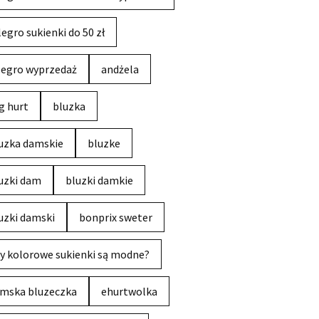
legro sukienki do 50 zł
legro wyprzedaż
andżela
g hurt
bluzka
uzka damskie
bluzke
uzki dam
bluzki damkie
uzki damski
bonprix sweter
y kolorowe sukienki są modne?
mska bluzeczka
ehurtwolka