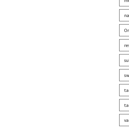
mo
na
Or
re
su
sw
ta
ta
va