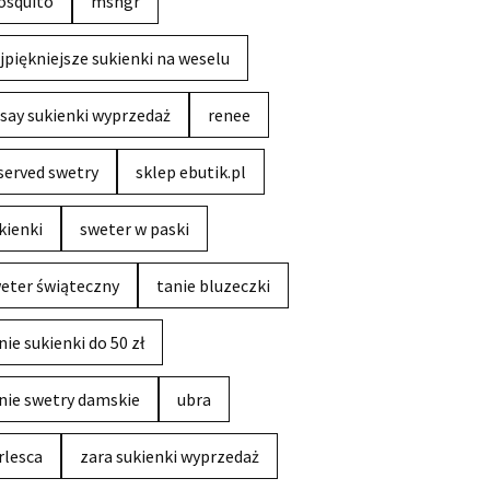
squito
msngr
jpiękniejsze sukienki na weselu
say sukienki wyprzedaż
renee
served swetry
sklep ebutik.pl
kienki
sweter w paski
eter świąteczny
tanie bluzeczki
nie sukienki do 50 zł
nie swetry damskie
ubra
rlesca
zara sukienki wyprzedaż