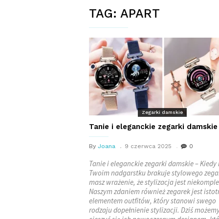
TAG:
APART
Zegarki damskie
Tanie i eleganckie zegarki damskie
By
Joana
9 czerwca 2025
0
Tanie i eleganckie zegarki damskie – Kiedy
Twoim nadgarstku brakuje stylowego zega
masz wrażenie, że stylizacja jest niekompl
Naszym zdaniem również zegarek jest isto
elementem outfitów, który stanowi swego
rodzaju dopełnienie stylizacji. Dziś możem