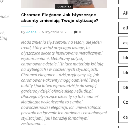
óry
DODATKI
Al
Chromed Elegance Jak błyszczące
ziałaś
akcenty zmieniają Twoje stylizacje?
al
ich,
By
Joana
5 stycznia 2025
0
ólną
Moda zmienia się z sezonu na sezon, ale jeden
as
trend, który wciąż przyciąga uwagę, to
błyszczące akcenty inspirowane metalicznymi
bl
wykończeniami. Metaliczny połysk,
chromowane detale i lśniące materiały królują
na wybiegach i w codziennych stylizacjach.
bl
Chromed ellegance – dziś przyjrzymy się, jak
chromowane akcenty mogą odmienić Twoje
outfity i jak łatwo wprowadzić je do swojej
bl
garderoby dzięki ofercie sklepu eButik.pl.
Dlaczego błyszczące akcenty są tak modne?
Metaliczne wykończenia to symbol
Cz
nowoczesności i elegancji. Ich uniwersalność
pozwala na łączenie ich zarówno z casualowymi
da
stylizacjami, jak i bardziej formalnymi
zestawami. …