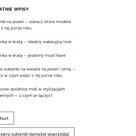
ATNIE WPISY
nki na jesień – zobacz, które modele
 o tej porze roku
nka w kratę – idealny wakacyjny look
nka w kratę – jesienny must have
 sukienki na wesele na jesień i zimę –
z w czym pójść o tej porze roku
owe spódnice midi w stylizacjach
ennych – z czym je łączyć?
hurt
legro sukienki damskie wyprzedaż