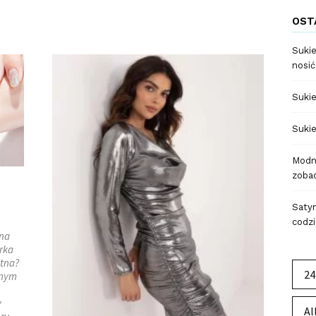
OST
Sukie
nosić
Sukie
Sukie
Modne
zobac
Satyn
codzi
 na
rka
etna?
24
tnym
y
Al