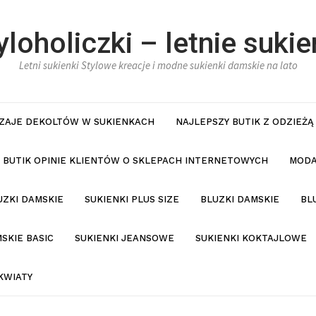
yloholiczki – letnie sukie
Letni sukienki Stylowe kreacje i modne sukienki damskie na lato
ZAJE DEKOLTÓW W SUKIENKACH
NAJLEPSZY BUTIK Z ODZIEŻĄ
BUTIK OPINIE KLIENTÓW O SKLEPACH INTERNETOWYCH
MODA
UZKI DAMSKIE
SUKIENKI PLUS SIZE
BLUZKI DAMSKIE
BL
SKIE BASIC
SUKIENKI JEANSOWE
SUKIENKI KOKTAJLOWE
KWIATY