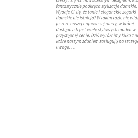
cieszyć się ich nowoczesnym designem, kt
fantastycznie podkręca stylizacje damskie.
Wydaje Ci się, że tanie i eleganckie zegarki
damskie nie istnieją? W takim razie nie wid
jeszcze naszej najnowszej oferty, w której
dostępnych jest wiele stylowych modeli w
przystępnej cenie. Dziś wyróżnimy kilka z n
które naszym zdaniem zasługują na szczeg
uwagę. …