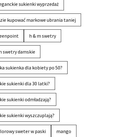
eganckie sukienki wyprzedaż
zie kupować markowe ubrania taniej
eenpoint
h & m swetry
 swetry damskie
ka sukienka dla kobiety po 50?
kie sukienki dla 30 latki?
kie sukienki odmładzają?
kie sukienki wyszczuplają?
lorowy sweter w paski
mango