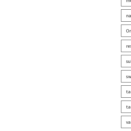
mo
na
Or
re
su
sw
ta
ta
va