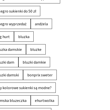
legro sukienki do 50 zł
legro wyprzedaż
andżela
g hurt
bluzka
uzka damskie
bluzke
uzki dam
bluzki damkie
uzki damski
bonprix sweter
y kolorowe sukienki są modne?
mska bluzeczka
ehurtwolka