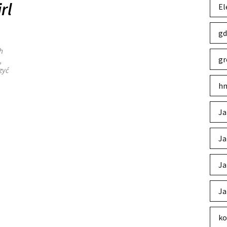
rl
El
gd
h
gr
,
zyć
hm
Ja
Ja
Ja
Ja
ko