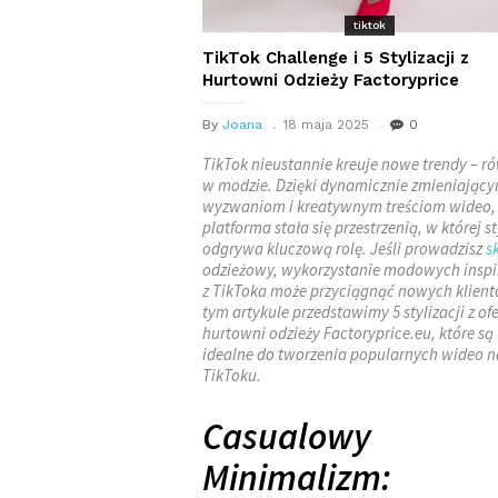
tiktok
TikTok Challenge i 5 Stylizacji z
Hurtowni Odzieży Factoryprice
By
Joana
18 maja 2025
0
TikTok nieustannie kreuje nowe trendy – r
w modzie. Dzięki dynamicznie zmieniający
wyzwaniom i kreatywnym treściom wideo,
platforma stała się przestrzenią, w której st
odgrywa kluczową rolę. Jeśli prowadzisz
s
odzieżowy, wykorzystanie modowych inspi
z TikToka może przyciągnąć nowych klien
tym artykule przedstawimy 5 stylizacji z ofe
hurtowni odzieży Factoryprice.eu, które są
idealne do tworzenia popularnych wideo n
TikToku.
Casualowy
Minimalizm: