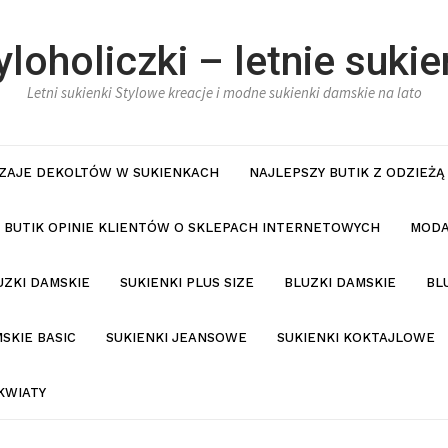
yloholiczki – letnie sukie
Letni sukienki Stylowe kreacje i modne sukienki damskie na lato
ZAJE DEKOLTÓW W SUKIENKACH
NAJLEPSZY BUTIK Z ODZIEŻĄ
BUTIK OPINIE KLIENTÓW O SKLEPACH INTERNETOWYCH
MODA
UZKI DAMSKIE
SUKIENKI PLUS SIZE
BLUZKI DAMSKIE
BL
SKIE BASIC
SUKIENKI JEANSOWE
SUKIENKI KOKTAJLOWE
KWIATY