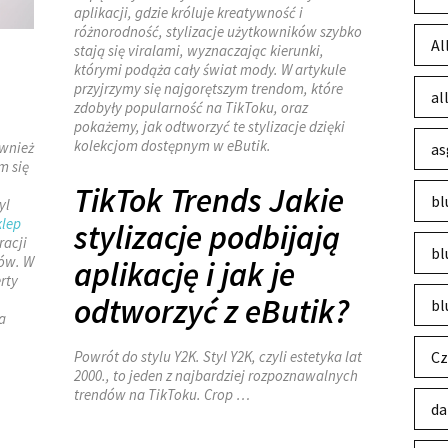
aplikacji, gdzie króluje kreatywność i
różnorodność, stylizacje użytkowników szybko
Al
stają się viralami, wyznaczając kierunki,
którymi podąża cały świat mody. W artykule
przyjrzymy się najgorętszym trendom, które
al
zdobyły popularność na TikToku, oraz
pokażemy, jak odtworzyć te stylizacje dzięki
kolekcjom dostępnym w eButik.
ównież
as
m się
TikTok Trends Jakie
bl
yl
klep
stylizacje podbijają
racji
bl
tów. W
aplikację i jak je
rty
odtworzyć z eButik?
bl
a
Powrót do stylu Y2K. Styl Y2K, czyli estetyka lat
Cz
2000., to jeden z najbardziej rozpoznawalnych
trendów na TikToku. Crop …
da