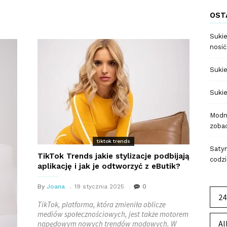
OST
Sukie
nosić
Sukie
Sukie
Modne
zobac
tiktok trends
Satyn
TikTok Trends jakie stylizacje podbijają
codzi
aplikację i jak je odtworzyć z eButik?
By
Joana
19 stycznia 2025
0
24
TikTok, platforma, która zmieniła oblicze
mediów społecznościowych, jest także motorem
Al
napędowym nowych trendów modowych. W