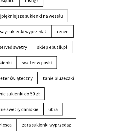
squito
msngr
jpiękniejsze sukienki na weselu
say sukienki wyprzedaż
renee
served swetry
sklep ebutik.pl
kienki
sweter w paski
eter świąteczny
tanie bluzeczki
nie sukienki do 50 zł
nie swetry damskie
ubra
rlesca
zara sukienki wyprzedaż