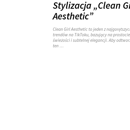
Stylizacja „Clean Gi
Aesthetic”
Clean Girl Aesthetic to jeden z najgorętszyc
trendów na TikToku, bazujący na prostocie
świeżości i subtelnej elegancji. Aby odtwor
ten …