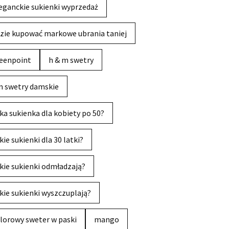
eganckie sukienki wyprzedaż
zie kupować markowe ubrania taniej
eenpoint
h & m swetry
 swetry damskie
ka sukienka dla kobiety po 50?
kie sukienki dla 30 latki?
kie sukienki odmładzają?
kie sukienki wyszczuplają?
lorowy sweter w paski
mango