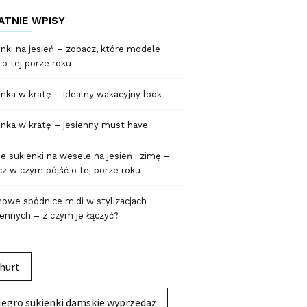
ATNIE WPISY
nki na jesień – zobacz, które modele
 o tej porze roku
nka w kratę – idealny wakacyjny look
nka w kratę – jesienny must have
 sukienki na wesele na jesień i zimę –
z w czym pójść o tej porze roku
owe spódnice midi w stylizacjach
ennych – z czym je łączyć?
hurt
legro sukienki damskie wyprzedaż