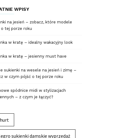
ATNIE WPISY
nki na jesień – zobacz, które modele
 o tej porze roku
nka w kratę – idealny wakacyjny look
nka w kratę – jesienny must have
 sukienki na wesele na jesień i zimę –
z w czym pójść o tej porze roku
owe spódnice midi w stylizacjach
ennych – z czym je łączyć?
hurt
legro sukienki damskie wyprzedaż