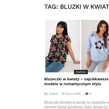
TAG:
BLUZKI W KWIA
Fashion
Bluzeczki w kwiaty – najciekawsze
modele w romantycznym stylu
By
Joana
15 lipca 2025
0
Bluzeczki damskie w kwiaty to niezwykle u
element letniej garderoby, który dodaje jej