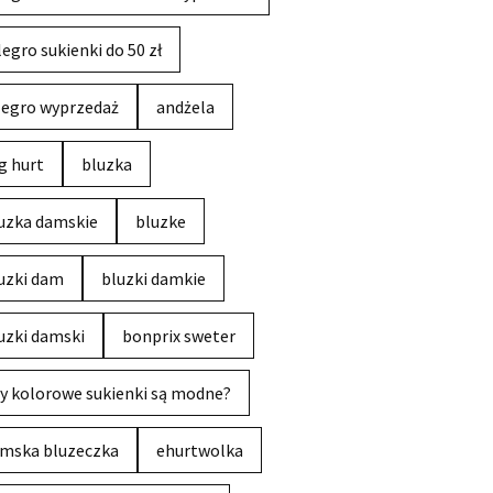
legro sukienki do 50 zł
legro wyprzedaż
andżela
g hurt
bluzka
uzka damskie
bluzke
uzki dam
bluzki damkie
uzki damski
bonprix sweter
y kolorowe sukienki są modne?
mska bluzeczka
ehurtwolka