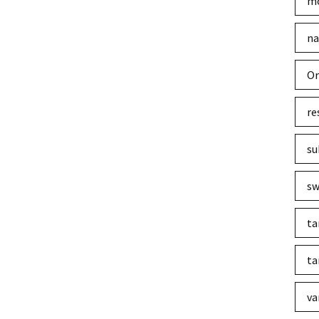
mo
na
Or
re
su
sw
ta
ta
va