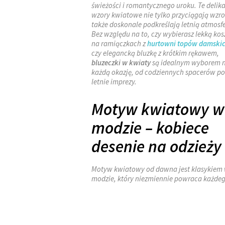
świeżości i romantycznego uroku. Te delik
wzory kwiatowe nie tylko przyciągają wzro
także doskonale podkreślają letnią atmosfe
Bez względu na to, czy wybierasz lekką kos
na ramiączkach z
hurtowni topów damski
czy elegancką bluzkę z krótkim rękawem,
bluzeczki w kwiaty
są idealnym wyborem 
każdą okazję, od codziennych spacerów po
letnie imprezy.
Motyw kwiatowy w
modzie – kobiece
desenie na odzieży
Motyw kwiatowy od dawna jest klasykiem
modzie, który niezmiennie powraca każde