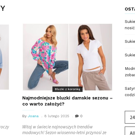
TY
OST
Sukie
nosić
Sukie
Sukie
Modne
zobac
Satyn
Bluzki z koronką
codzi
Najmodniejsze bluzki damskie sezonu –
co warto założyć?
By
Joana
8 lutego 2025
0
24
roczy
Witaj w świecie najnowszych trendów
modowych! Sezon wiosenno-letni przynosi ze
Al