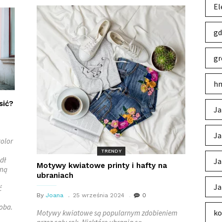
El
gd
gr
hm
sić?
Ja
Ja
olor
TRENDY
dł
Ja
Motywy kwiatowe printy i hafty na
hną
ubraniach
Ja
ć
By
Joana
25 września 2024
0
doba.
ko
Motywy kwiatowe są popularnym zdobieniem