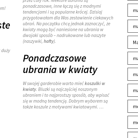
przez cały rok. Niektóre ubrania są
ponadczasowe, inne łączą się z modnymi
am!
ma
tendencjami i są popularne krócej. Dzisiaj
przygotowałam dla Was zestawienie ciekawych
ste
ubrań. Na początku chcę jednak zaznaczyć, że
ma
kwiaty mogą być naniesione na ubrania w
dwojaki sposób – nadrukowane lub naszyte
(naszywki,
hafty
).
Ma
k duży
Ponadczasowe
ma
ubrania w kwiaty
ma
W swojej garderobie warto mieć
koszulki w
kwiaty
. Bluzki są najczęściej noszonym
ma
ubraniem i to najprostszy sposób, aby wpisać
się w modną tendencję. Dobrym wyborem są
mo
także koszule z motywami kwiatowymi. …
mo