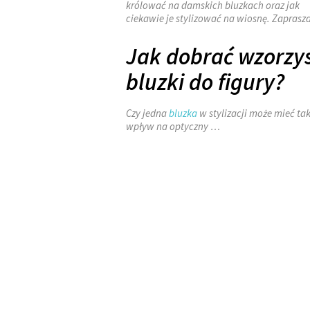
królować na damskich bluzkach oraz jak
ciekawie je stylizować na wiosnę. Zaprasz
Jak dobrać wzorzy
bluzki do figury?
Czy jedna
bluzka
w stylizacji może mieć ta
wpływ na optyczny …