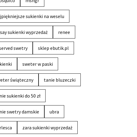
squito
msngr
jpiękniejsze sukienki na weselu
say sukienki wyprzedaż
renee
served swetry
sklep ebutik.pl
kienki
sweter w paski
eter świąteczny
tanie bluzeczki
nie sukienki do 50 zł
nie swetry damskie
ubra
rlesca
zara sukienki wyprzedaż