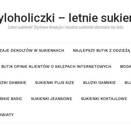
yloholiczki – letnie sukie
Letni sukienki Stylowe kreacje i modne sukienki damskie na lato
ZAJE DEKOLTÓW W SUKIENKACH
NAJLEPSZY BUTIK Z ODZIEŻĄ
BUTIK OPINIE KLIENTÓW O SKLEPACH INTERNETOWYCH
MODA
UZKI DAMSKIE
SUKIENKI PLUS SIZE
BLUZKI DAMSKIE
BL
SKIE BASIC
SUKIENKI JEANSOWE
SUKIENKI KOKTAJLOWE
KWIATY