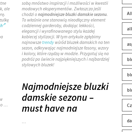
atne
sobą mnóstwo inspiracji i możliwości w kwestii
k, ale
modowych eksperymentów. Zwłaszcza jeśli
Al
rę.
chodzi o
najmodniejsze bluzki damskie sezonu
.
zulkę
To właśnie one stanowią nieodłączny element
ch
codziennej garderoby, dodając lekkości,
al
elegancji i wyrafinowanego stylu każdej
na
kobiecej stylizacji. W tym artykule zgłębimy
najnowsze
trendy
wśród bluzek damskich na ten
as
sezon, odkrywając najmodniejsze fasony, wzory
i kolory, które rządzą w modzie. Przygotuj się na
podróż po świecie najpiękniejszych i najbardziej
bl
stylowych bluzek!
bl
Najmodniejsze bluzki
bl
damskie sezonu –
 w
go …
must have na
Cz
da
…