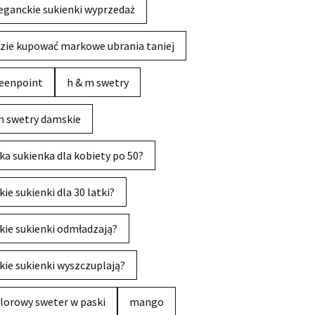
eganckie sukienki wyprzedaż
zie kupować markowe ubrania taniej
eenpoint
h & m swetry
 swetry damskie
ka sukienka dla kobiety po 50?
kie sukienki dla 30 latki?
kie sukienki odmładzają?
kie sukienki wyszczuplają?
lorowy sweter w paski
mango