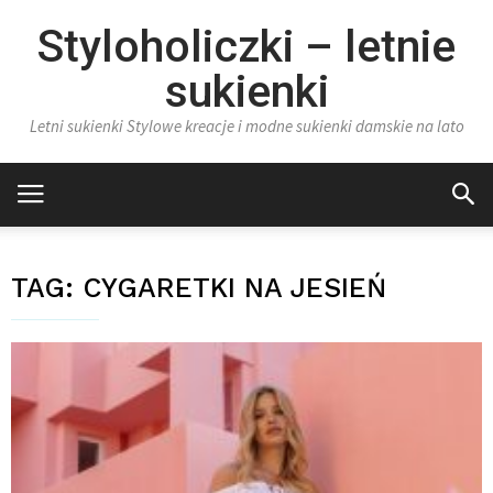
Styloholiczki – letnie
sukienki
Letni sukienki Stylowe kreacje i modne sukienki damskie na lato
TAG:
CYGARETKI NA JESIEŃ