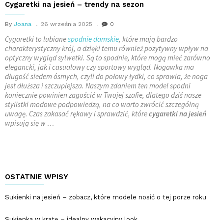
Cygaretki na jesień – trendy na sezon
By
Joana
26 września 2025
0
Cygaretki to lubiane
spodnie damskie
, które mają bardzo
charakterystyczny krój, a dzięki temu również pozytywny wpływ na
optyczny wygląd sylwetki. Są to spodnie, które mogą mieć zarówno
elegancki, jak i casualowy czy sportowy wygląd. Nogawka ma
długość siedem ósmych, czyli do połowy łydki, co sprawia, że noga
jest dłuższa i szczuplejsza. Naszym zdaniem ten model spodni
koniecznie powinien zagościć w Twojej szafie, dlatego dziś nasze
stylistki modowe podpowiedzą, na co warto zwrócić szczególną
uwagę. Czas zakasać rękawy i sprawdzić, które
cygaretki na jesień
wpisują się w …
OSTATNIE WPISY
Sukienki na jesień – zobacz, które modele nosić o tej porze roku
Sukienka w kratę – idealny wakacyjny look