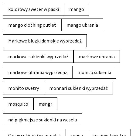
kolorowy sweter w paski
mango
mango clothing outlet
mango ubrania
Markowe bluzki damskie wyprzedaż
markowe sukienki wyprzedaż
markowe ubrania
markowe ubrania wyprzedaż
mohito sukienki
mohito swetry
monnari sukienki wyprzedaż
mosquito
msngr
najpiękniejsze sukienki na weselu
Orsay sukienki wyprzedaż
renee
reserved swetry