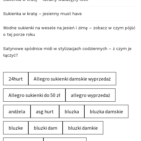
Sukienka w kratę – jesienny must have
Modne sukienki na wesele na jesień i zimę – zobacz w czym pójść
o tej porze roku
Satynowe spódnice midi w stylizacjach codziennych – z czym je
łączyć?
24hurt
Allegro sukienki damskie wyprzedaż
Allegro sukienki do 50 zł
allegro wyprzedaż
andżela
asg hurt
bluzka
bluzka damskie
bluzke
bluzki dam
bluzki damkie