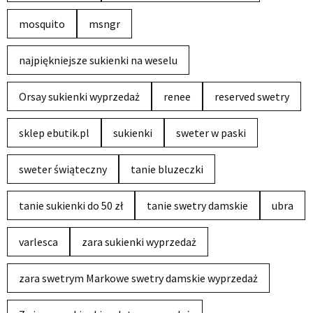
mosquito
msngr
najpiękniejsze sukienki na weselu
Orsay sukienki wyprzedaż
renee
reserved swetry
sklep ebutik.pl
sukienki
sweter w paski
sweter świąteczny
tanie bluzeczki
tanie sukienki do 50 zł
tanie swetry damskie
ubra
varlesca
zara sukienki wyprzedaż
zara swetrym Markowe swetry damskie wyprzedaż