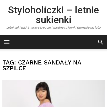
Styloholiczki – letnie
sukienki
Letni sukienki Stylowe kreacje i modne sukienki damskie na lato
TAG:
CZARNE SANDAŁY NA
SZPILCE