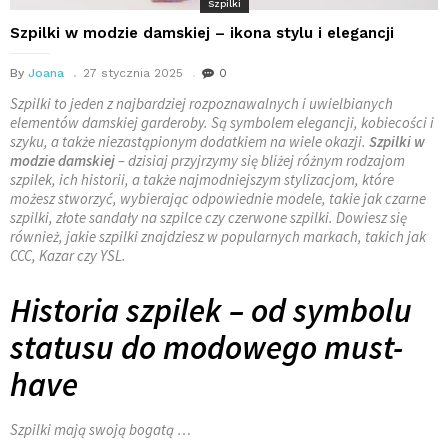
Szpilki
Szpilki w modzie damskiej – ikona stylu i elegancji
By
Joana
27 stycznia 2025
0
Szpilki to jeden z najbardziej rozpoznawalnych i uwielbianych
elementów damskiej garderoby. Są symbolem elegancji, kobiecości i
szyku, a także niezastąpionym dodatkiem na wiele okazji.
Szpilki w
modzie damskiej
– dzisiaj przyjrzymy się bliżej różnym rodzajom
szpilek, ich historii, a także najmodniejszym stylizacjom, które
możesz stworzyć, wybierając odpowiednie modele, takie jak czarne
szpilki, złote sandały na szpilce czy czerwone szpilki. Dowiesz się
również, jakie szpilki znajdziesz w popularnych markach, takich jak
CCC, Kazar czy YSL.
Historia szpilek – od symbolu
statusu do modowego must-
have
Szpilki mają swoją bogatą …