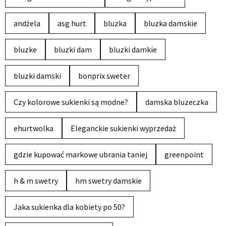
andżela
asg hurt
bluzka
bluzka damskie
bluzke
bluzki dam
bluzki damkie
bluzki damski
bonprix sweter
Czy kolorowe sukienki są modne?
damska bluzeczka
ehurtwolka
Eleganckie sukienki wyprzedaż
gdzie kupować markowe ubrania taniej
greenpoint
h & m swetry
hm swetry damskie
Jaka sukienka dla kobiety po 50?