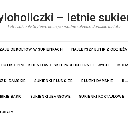
yloholiczki – letnie sukie
Letni sukienki Stylowe kreacje i modne sukienki damskie na lato
ZAJE DEKOLTÓW W SUKIENKACH
NAJLEPSZY BUTIK Z ODZIEŻĄ
BUTIK OPINIE KLIENTÓW O SKLEPACH INTERNETOWYCH
MODA
UZKI DAMSKIE
SUKIENKI PLUS SIZE
BLUZKI DAMSKIE
BL
SKIE BASIC
SUKIENKI JEANSOWE
SUKIENKI KOKTAJLOWE
KWIATY