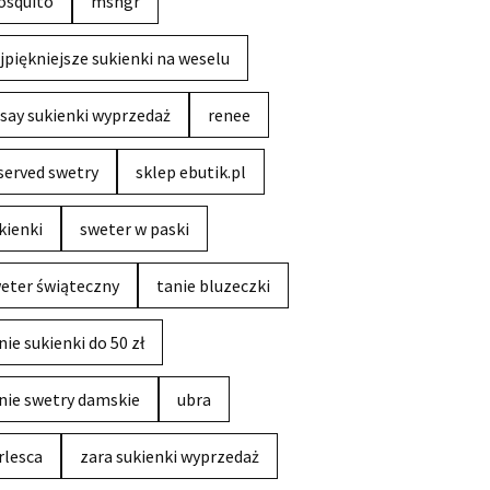
squito
msngr
jpiękniejsze sukienki na weselu
say sukienki wyprzedaż
renee
served swetry
sklep ebutik.pl
kienki
sweter w paski
eter świąteczny
tanie bluzeczki
nie sukienki do 50 zł
nie swetry damskie
ubra
rlesca
zara sukienki wyprzedaż