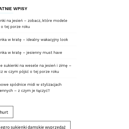
ATNIE WPISY
nki na jesień – zobacz, które modele
 o tej porze roku
nka w kratę – idealny wakacyjny look
nka w kratę – jesienny must have
 sukienki na wesele na jesień i zimę –
z w czym pójść o tej porze roku
owe spódnice midi w stylizacjach
ennych – z czym je łączyć?
hurt
legro sukienki damskie wyprzedaż