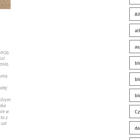
Al
al
as
ację,
już
bl
ania.
unię
bl
ałej
bl
którym
eba
nie w
Cz
 to z
 od
da