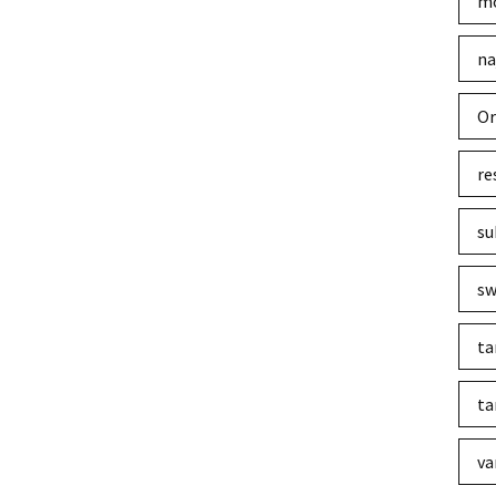
mo
na
Or
re
su
sw
ta
ta
va