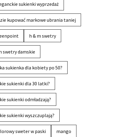
eganckie sukienki wyprzedaż
zie kupować markowe ubrania taniej
eenpoint
h & m swetry
 swetry damskie
ka sukienka dla kobiety po 50?
kie sukienki dla 30 latki?
kie sukienki odmładzają?
kie sukienki wyszczuplają?
lorowy sweter w paski
mango