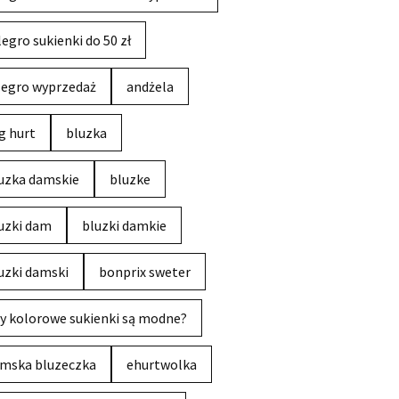
legro sukienki do 50 zł
legro wyprzedaż
andżela
g hurt
bluzka
uzka damskie
bluzke
uzki dam
bluzki damkie
uzki damski
bonprix sweter
y kolorowe sukienki są modne?
mska bluzeczka
ehurtwolka