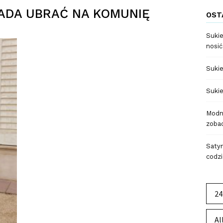
ADA UBRAĆ NA KOMUNIĘ
OST
Sukie
nosić
Sukie
Sukie
Modne
zobac
Satyn
codzi
24
Al