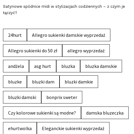
Satynowe spódnice midi w stylizacjach codziennych – z czym je
łączyć?
24hurt
Allegro sukienki damskie wyprzedaż
Allegro sukienki do 50 zł
allegro wyprzedaż
andżela
asg hurt
bluzka
bluzka damskie
bluzke
bluzki dam
bluzki damkie
bluzki damski
bonprix sweter
Czy kolorowe sukienki są modne?
damska bluzeczka
ehurtwolka
Eleganckie sukienki wyprzedaż