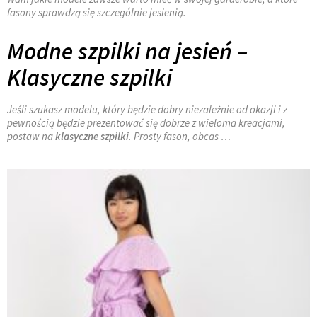
fasony sprawdzą się szczególnie jesienią.
Modne szpilki na jesień –
Klasyczne szpilki
Jeśli szukasz modelu, który będzie dobry niezależnie od okazji i z
pewnością będzie prezentować się dobrze z wieloma kreacjami,
postaw na
klasyczne szpilki
. Prosty fason, obcas …