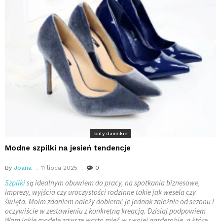
buty damskie
Modne szpilki na jesień tendencje
By
Joana
11 lipca 2025
0
Szpilki
są idealnym obuwiem do pracy, na spotkania biznesowe,
imprezy, wyjścia czy uroczystości rodzinne takie jak wesela czy
święta. Moim zdaniem należy dobierać je jednak zależnie od sezonu i
oczywiście w zestawieniu z konkretną kreacją. Dzisiaj podpowiem
Wam jakie modele zawsze warto mieć w swojej garderobie, a które