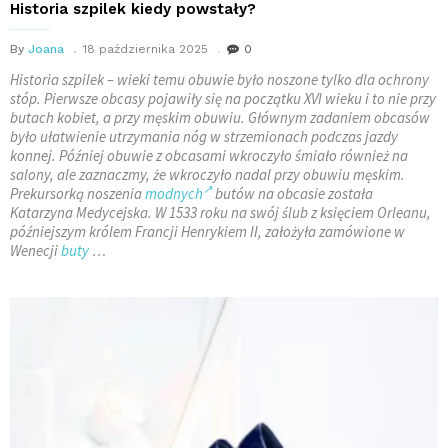
Historia szpilek kiedy powstały?
By
Joana
18 października 2025
0
Historia szpilek – wieki temu obuwie było noszone tylko dla ochrony
stóp. Pierwsze obcasy pojawiły się na początku XVI wieku i to nie przy
butach kobiet, a przy męskim obuwiu. Głównym zadaniem obcasów
było ułatwienie utrzymania nóg w strzemionach podczas jazdy
konnej. Później obuwie z obcasami wkroczyło śmiało również na
salony, ale zaznaczmy, że wkroczyło nadal przy obuwiu męskim.
Prekursorką noszenia
modnych
butów na obcasie została
Katarzyna Medycejska. W 1533 roku na swój ślub z księciem Orleanu,
późniejszym królem Francji Henrykiem II, założyła zamówione w
Wenecji
buty
…