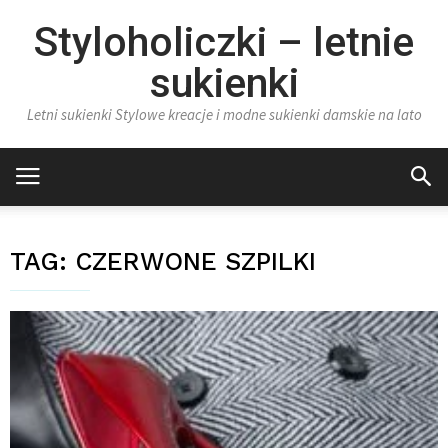
Styloholiczki – letnie
sukienki
Letni sukienki Stylowe kreacje i modne sukienki damskie na lato
TAG:
CZERWONE SZPILKI