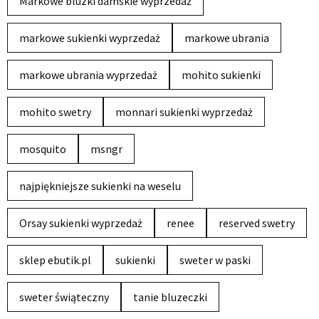
Markowe bluzki damskie wyprzedaż
markowe sukienki wyprzedaż
markowe ubrania
markowe ubrania wyprzedaż
mohito sukienki
mohito swetry
monnari sukienki wyprzedaż
mosquito
msngr
najpiękniejsze sukienki na weselu
Orsay sukienki wyprzedaż
renee
reserved swetry
sklep ebutik.pl
sukienki
sweter w paski
sweter świąteczny
tanie bluzeczki