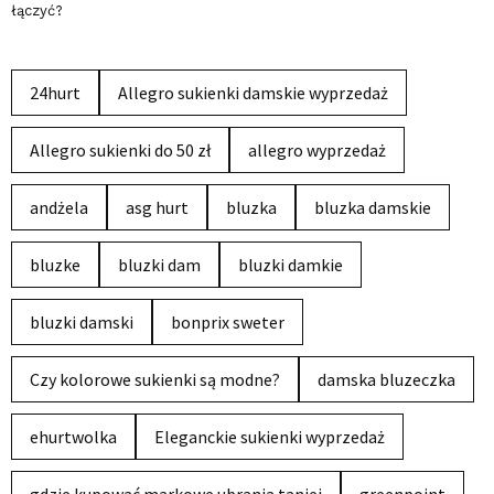
łączyć?
24hurt
Allegro sukienki damskie wyprzedaż
Allegro sukienki do 50 zł
allegro wyprzedaż
andżela
asg hurt
bluzka
bluzka damskie
bluzke
bluzki dam
bluzki damkie
bluzki damski
bonprix sweter
Czy kolorowe sukienki są modne?
damska bluzeczka
ehurtwolka
Eleganckie sukienki wyprzedaż
gdzie kupować markowe ubrania taniej
greenpoint