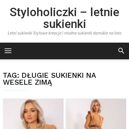
Styloholiczki – letnie
sukienki
Letni sukienki Stylowe kreacje i modne sukienki damskie na lato
TAG:
DŁUGIE SUKIENKI NA
WESELE ZIMĄ