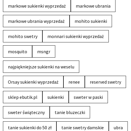
markowe sukienki wyprzedaż
markowe ubrania
markowe ubrania wyprzedaż
mohito sukienki
mohito swetry
monnari sukienki wyprzedaż
mosquito
msngr
najpiękniejsze sukienki na weselu
Orsay sukienki wyprzedaż
renee
reserved swetry
sklep ebutik.pl
sukienki
sweter w paski
sweter świąteczny
tanie bluzeczki
tanie sukienki do 50 zł
tanie swetry damskie
ubra