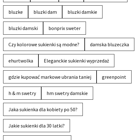
bluzke
bluzki dam
bluzki damkie
bluzki damski
bonprix sweter
Czy kolorowe sukienki są modne?
damska bluzeczka
ehurtwolka
Eleganckie sukienki wyprzedaż
gdzie kupować markowe ubrania taniej
greenpoint
h & m swetry
hm swetry damskie
Jaka sukienka dla kobiety po 50?
Jakie sukienki dla 30 latki?