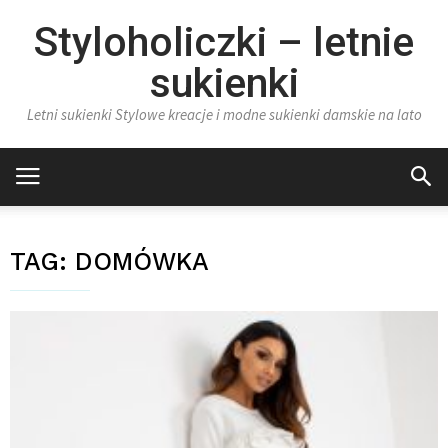
Styloholiczki – letnie
sukienki
Letni sukienki Stylowe kreacje i modne sukienki damskie na lato
TAG:
DOMÓWKA