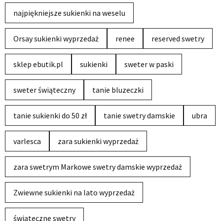
najpiękniejsze sukienki na weselu
Orsay sukienki wyprzedaż
renee
reserved swetry
sklep ebutik.pl
sukienki
sweter w paski
sweter świąteczny
tanie bluzeczki
tanie sukienki do 50 zł
tanie swetry damskie
ubra
varlesca
zara sukienki wyprzedaż
zara swetrym Markowe swetry damskie wyprzedaż
Zwiewne sukienki na lato wyprzedaż
świąteczne swetry