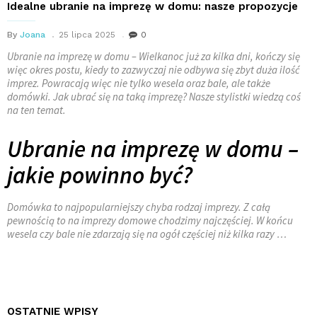
Idealne ubranie na imprezę w domu: nasze propozycje
By
Joana
25 lipca 2025
0
Ubranie na imprezę w domu – Wielkanoc już za kilka dni, kończy się
więc okres postu, kiedy to zazwyczaj nie odbywa się zbyt duża ilość
imprez. Powracają więc nie tylko wesela oraz bale, ale także
domówki. Jak ubrać się na taką imprezę? Nasze stylistki wiedzą coś
na ten temat.
Ubranie na imprezę w domu –
jakie powinno być?
Domówka to najpopularniejszy chyba rodzaj imprezy. Z całą
pewnością to na imprezy domowe chodzimy najczęściej. W końcu
wesela czy bale nie zdarzają się na ogół częściej niż kilka razy …
OSTATNIE WPISY