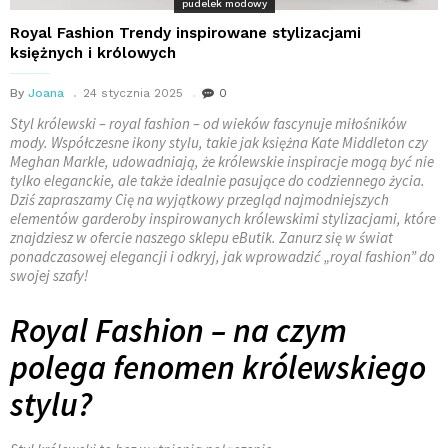
pudelek modowy
Royal Fashion Trendy inspirowane stylizacjami
księżnych i królowych
By
Joana
24 stycznia 2025
0
Styl królewski – royal fashion – od wieków fascynuje miłośników
mody. Współczesne ikony stylu, takie jak księżna Kate Middleton czy
Meghan Markle, udowadniają, że królewskie inspiracje mogą być nie
tylko eleganckie, ale także idealnie pasujące do codziennego życia.
Dziś zapraszamy Cię na wyjątkowy przegląd najmodniejszych
elementów garderoby inspirowanych królewskimi stylizacjami, które
znajdziesz w ofercie naszego sklepu eButik. Zanurz się w świat
ponadczasowej elegancji i odkryj, jak wprowadzić „royal fashion” do
swojej szafy!
Royal Fashion – na czym
polega fenomen królewskiego
stylu?