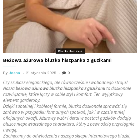
Bluzki damskie
Beżowa ażurowa bluzka hiszpanka z guzikami
By
Joana
21 stycznia 2025
0
Czy szukasz eleganckiego, ale równocześnie swobodnego stroju?
Nasza
beżowa ażurowa bluzka hiszpanka z guzikami
to doskonałe
rozwiązanie, które łączy w sobie styl i komfort. Ten wyjątkowy
element garderoby.
Dzięki subtelnej i kobiecej formie, bluzka doskonale sprawdzi się
zarówno w przypadku formalnych spotkań, jak i w czasie mniej
oficjalnych okazji. Ażurowy wzór i detal w postaci guzików dodają
bluzce niepowtarzalnego charakteru, który z pewnością przyciągnie
uwagę.
Zachęcamy do odwiedzenia naszego sklepu internetowego bluzki,