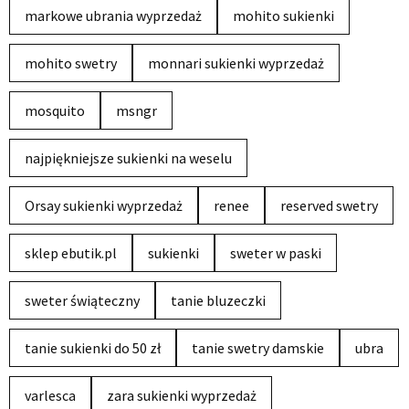
markowe ubrania wyprzedaż
mohito sukienki
mohito swetry
monnari sukienki wyprzedaż
mosquito
msngr
najpiękniejsze sukienki na weselu
Orsay sukienki wyprzedaż
renee
reserved swetry
sklep ebutik.pl
sukienki
sweter w paski
sweter świąteczny
tanie bluzeczki
tanie sukienki do 50 zł
tanie swetry damskie
ubra
varlesca
zara sukienki wyprzedaż