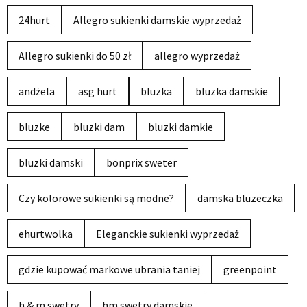
24hurt
Allegro sukienki damskie wyprzedaż
Allegro sukienki do 50 zł
allegro wyprzedaż
andżela
asg hurt
bluzka
bluzka damskie
bluzke
bluzki dam
bluzki damkie
bluzki damski
bonprix sweter
Czy kolorowe sukienki są modne?
damska bluzeczka
ehurtwolka
Eleganckie sukienki wyprzedaż
gdzie kupować markowe ubrania taniej
greenpoint
h & m swetry
hm swetry damskie