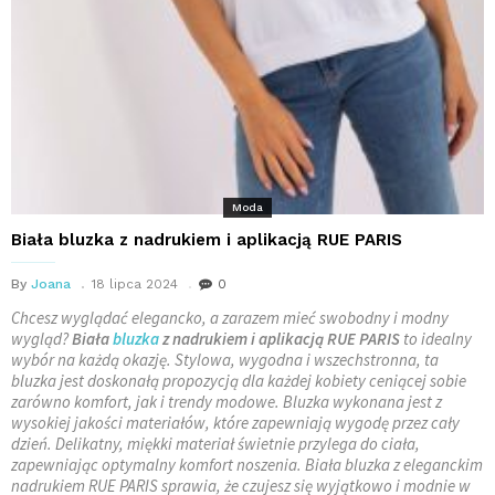
Moda
Biała bluzka z nadrukiem i aplikacją RUE PARIS
By
Joana
18 lipca 2024
0
Chcesz wyglądać elegancko, a zarazem mieć swobodny i modny
wygląd?
Biała
bluzka
z nadrukiem i aplikacją RUE PARIS
to idealny
wybór na każdą okazję. Stylowa, wygodna i wszechstronna, ta
bluzka jest doskonałą propozycją dla każdej kobiety ceniącej sobie
zarówno komfort, jak i trendy modowe. Bluzka wykonana jest z
wysokiej jakości materiałów, które zapewniają wygodę przez cały
dzień. Delikatny, miękki materiał świetnie przylega do ciała,
zapewniając optymalny komfort noszenia. Biała bluzka z eleganckim
nadrukiem RUE PARIS sprawia, że czujesz się wyjątkowo i modnie w