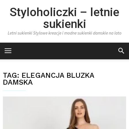
Styloholiczki – letnie
sukienki
Letni sukienki Stylowe kreacje i modne sukienki damskie na lato
TAG:
ELEGANCJA BLUZKA
DAMSKA