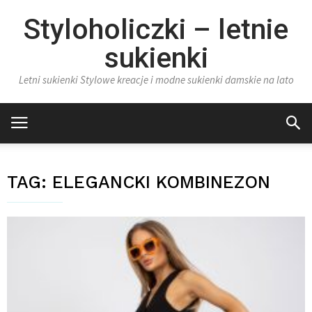
Styloholiczki – letnie
sukienki
Letni sukienki Stylowe kreacje i modne sukienki damskie na lato
TAG:
ELEGANCKI KOMBINEZON