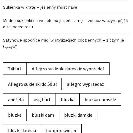
Sukienka w kratę – jesienny must have
Modne sukienki na wesele na jesień i zimę – zobacz w czym pójść
o tej porze roku
Satynowe spódnice midi w stylizacjach codziennych – z czym je
łączyć?
24hurt
Allegro sukienki damskie wyprzedaż
Allegro sukienki do 50 zł
allegro wyprzedaż
andżela
asg hurt
bluzka
bluzka damskie
bluzke
bluzki dam
bluzki damkie
bluzki damski
bonprix sweter