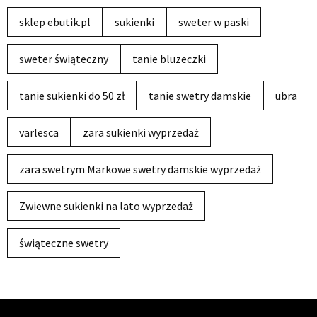
sklep ebutik.pl
sukienki
sweter w paski
sweter świąteczny
tanie bluzeczki
tanie sukienki do 50 zł
tanie swetry damskie
ubra
varlesca
zara sukienki wyprzedaż
zara swetrym Markowe swetry damskie wyprzedaż
Zwiewne sukienki na lato wyprzedaż
świąteczne swetry