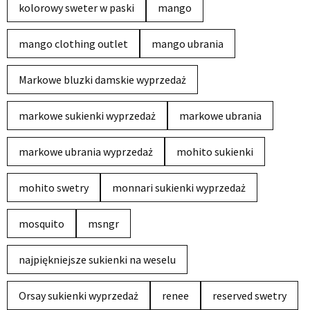
kolorowy sweter w paski
mango
mango clothing outlet
mango ubrania
Markowe bluzki damskie wyprzedaż
markowe sukienki wyprzedaż
markowe ubrania
markowe ubrania wyprzedaż
mohito sukienki
mohito swetry
monnari sukienki wyprzedaż
mosquito
msngr
najpiękniejsze sukienki na weselu
Orsay sukienki wyprzedaż
renee
reserved swetry