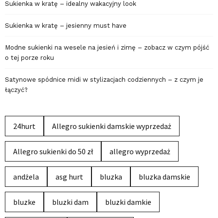
Sukienka w kratę – idealny wakacyjny look
Sukienka w kratę – jesienny must have
Modne sukienki na wesele na jesień i zimę – zobacz w czym pójść
o tej porze roku
Satynowe spódnice midi w stylizacjach codziennych – z czym je
łączyć?
24hurt
Allegro sukienki damskie wyprzedaż
Allegro sukienki do 50 zł
allegro wyprzedaż
andżela
asg hurt
bluzka
bluzka damskie
bluzke
bluzki dam
bluzki damkie