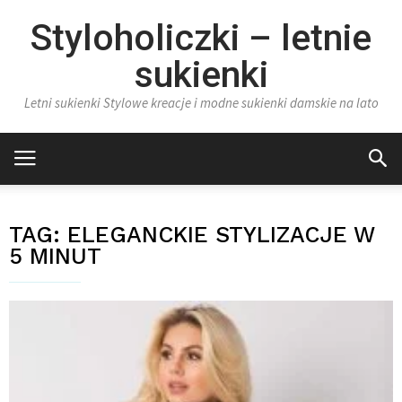
Styloholiczki – letnie
sukienki
Letni sukienki Stylowe kreacje i modne sukienki damskie na lato
TAG:
ELEGANCKIE STYLIZACJE W
5 MINUT