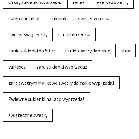
Orsay sukienki wyprzedaż
renee
reserved swetry
sklep ebutik.pl
sukienki
sweter w paski
sweter świąteczny
tanie bluzeczki
tanie sukienki do 50 zł
tanie swetry damskie
ubra
varlesca
zara sukienki wyprzedaż
zara swetrym Markowe swetry damskie wyprzedaż
Zwiewne sukienki na lato wyprzedaż
świąteczne swetry