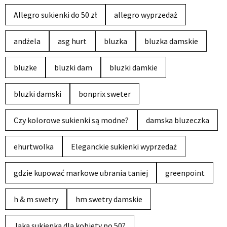
Allegro sukienki do 50 zł
allegro wyprzedaż
andżela
asg hurt
bluzka
bluzka damskie
bluzke
bluzki dam
bluzki damkie
bluzki damski
bonprix sweter
Czy kolorowe sukienki są modne?
damska bluzeczka
ehurtwolka
Eleganckie sukienki wyprzedaż
gdzie kupować markowe ubrania taniej
greenpoint
h & m swetry
hm swetry damskie
Jaka sukienka dla kobiety po 50?