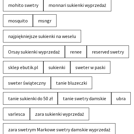
mohito swetry
monnari sukienki wyprzedaż
mosquito
msngr
najpiękniejsze sukienki na weselu
Orsay sukienki wyprzedaż
renee
reserved swetry
sklep ebutik.pl
sukienki
sweter w paski
sweter świąteczny
tanie bluzeczki
tanie sukienki do 50 zł
tanie swetry damskie
ubra
varlesca
zara sukienki wyprzedaż
zara swetrym Markowe swetry damskie wyprzedaż