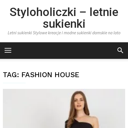
Styloholiczki – letnie
sukienki
Letni sukienki Stylowe kreacje i modne sukienki damskie na lato
TAG:
FASHION HOUSE