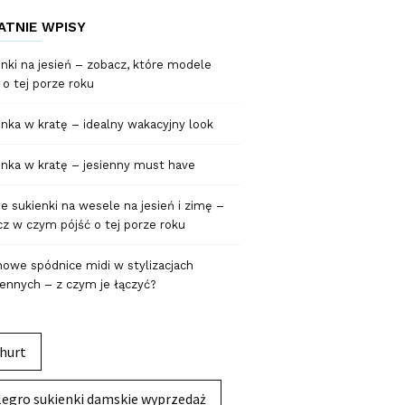
ATNIE WPISY
nki na jesień – zobacz, które modele
 o tej porze roku
nka w kratę – idealny wakacyjny look
nka w kratę – jesienny must have
 sukienki na wesele na jesień i zimę –
z w czym pójść o tej porze roku
owe spódnice midi w stylizacjach
ennych – z czym je łączyć?
hurt
legro sukienki damskie wyprzedaż