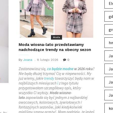
El
gd
gr
Moda
hm
Moda wiosna-lato przedstawiamy
nadchodzące trendy na obecny sezon
Ja
By
Joana
8 lutego 2026
0
Zastanawiasz się,
co będzie modne
w 2026 roku
?
Ja
Nie będę dłużej trzymać Cię w niepewności. My
już wiemy, jakie
trendy
towarzyszyć będą nam w
Ja
najbliższych miesiącach
i
z tego tytułu
przygotowałam szczegółowy opis, który
wszystko Ci wyłoży.
Moda wiosna-
Ja
lato
zapowiada się być jednym z najbardziej
owocowych, kolorowych, żywiołowych i
fantazyjnych sezonów, jaki kiedykolwiek
ko
mieliśmy szansę przeżyć. Mam nadzieję, że jesteś
ę, by