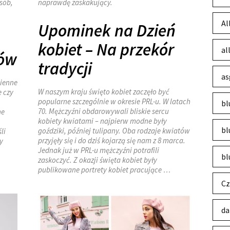
sób,
naprawdę zaskakujący.
Al
Upominek na Dzień
kobiet – Na przekór
al
tów
tradycji
as
mienne
W naszym kraju święto kobiet zaczęło być
 czy
popularne szczególnie w okresie PRL-u. W latach
bl
70. Mężczyźni obdarowywali bliskie sercu
ne
kobiety kwiatami – najpierw modne były
bl
goździki, później tulipany. Oba rodzaje kwiatów
li
przyjęły się i do dziś kojarzą się nam z 8 marca.
y
Jednak już w PRL-u mężczyźni potrafili
bl
zaskoczyć. Z okazji święta kobiet były
publikowane portrety kobiet pracujące …
Cz
da