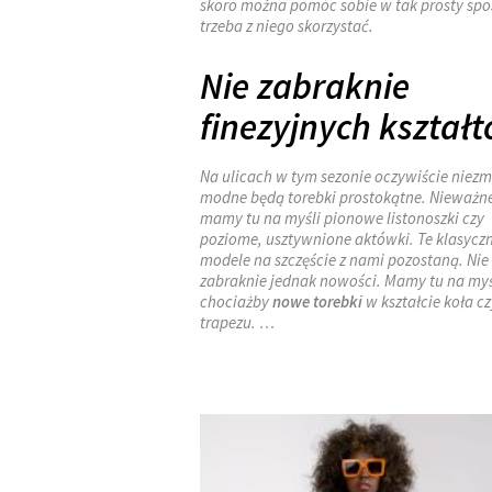
skoro można pomóc sobie w tak prosty spo
trzeba z niego skorzystać.
Nie zabraknie
finezyjnych kształ
Na ulicach w tym sezonie oczywiście niez
modne będą torebki prostokątne. Nieważne
mamy tu na myśli pionowe listonoszki czy
poziome, usztywnione aktówki. Te klasycz
modele na szczęście z nami pozostaną. Nie
zabraknie jednak nowości. Mamy tu na myś
chociażby
nowe torebki
w kształcie koła cz
trapezu. …