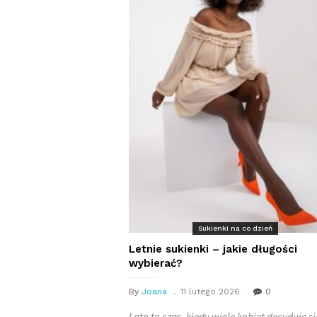
Sukienki na co dzień
Letnie sukienki – jakie długości
wybierać?
By
Joana
11 lutego 2026
0
Lato to czas, kiedy wiele kobiet decyduje si