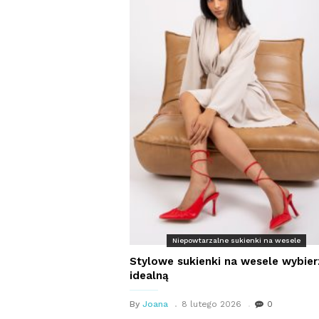
Niepowtarzalne sukienki na wesele
Stylowe sukienki na wesele wybier
idealną
By
Joana
8 lutego 2026
0