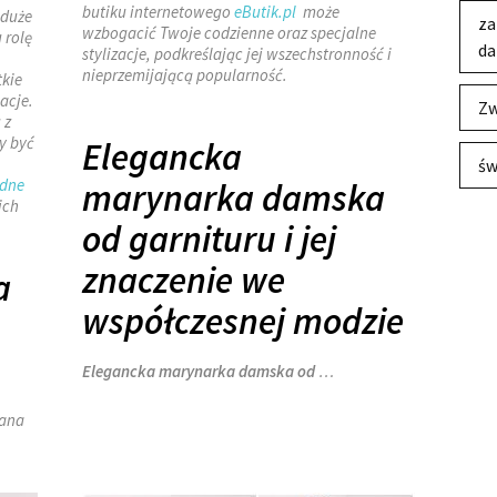
butiku internetowego
eButik.pl
może
 duże
za
wzbogacić Twoje codzienne oraz specjalne
 rolę
da
stylizacje, podkreślając jej wszechstronność i
nieprzemijającą popularność.
tkie
acje.
Zw
 z
y być
Elegancka
św
odne
marynarka damska
ich
od garnituru i jej
znaczenie we
a
współczesnej modzie
Elegancka marynarka damska od
…
wana