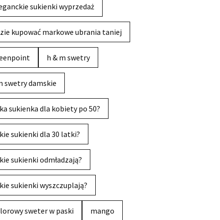
eganckie sukienki wyprzedaż
zie kupować markowe ubrania taniej
eenpoint
h & m swetry
 swetry damskie
ka sukienka dla kobiety po 50?
kie sukienki dla 30 latki?
kie sukienki odmładzają?
kie sukienki wyszczuplają?
lorowy sweter w paski
mango