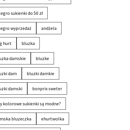
legro sukienki do 50 zł
legro wyprzedaż
andżela
g hurt
bluzka
uzka damskie
bluzke
uzki dam
bluzki damkie
uzki damski
bonprix sweter
y kolorowe sukienki są modne?
mska bluzeczka
ehurtwolka