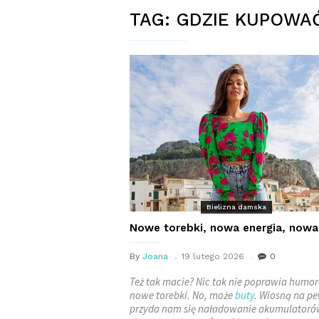
TAG:
GDZIE KUPOWAĆ
Bielizna damska
Nowe torebki, nowa energia, nowa
By
Joana
19 lutego 2026
0
Też tak macie? Nic tak nie poprawia humor
nowe torebki. No, może
buty
. Wiosną na p
przyda nam się naładowanie akumulatoró