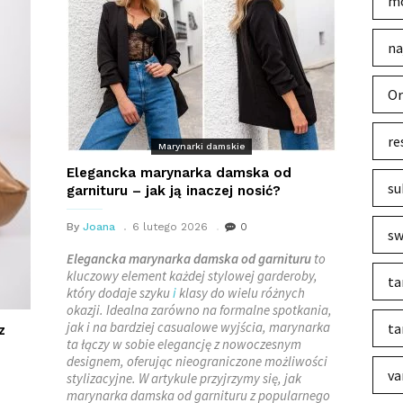
mo
na
Or
re
Marynarki damskie
Elegancka marynarka damska od
su
garnituru – jak ją inaczej nosić?
By
Joana
6 lutego 2026
0
sw
Elegancka marynarka damska od garnituru
to
kluczowy element każdej stylowej garderoby,
ta
który dodaje szyku
i
klasy do wielu różnych
okazji. Idealna zarówno na formalne spotkania,
jak i na bardziej casualowe wyjścia, marynarka
ta
z
ta łączy w sobie elegancję z nowoczesnym
designem, oferując nieograniczone możliwości
va
stylizacyjne. W artykule przyjrzymy się, jak
marynarka damska od garnituru z popularnego