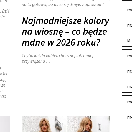
na to gotowa, bo dużo się dzieje. Zapraszam!
ma
. Dziś
nie
Najmodniejsze kolory
ma
na wiosnę – co będze
mdne w 2026 roku?
Ma
Chyba każda kobieta bardziej lub mniej
ma
przywiązana …
e
ma
ości
ację
 ze
ma
bo
ą do
mo
mo