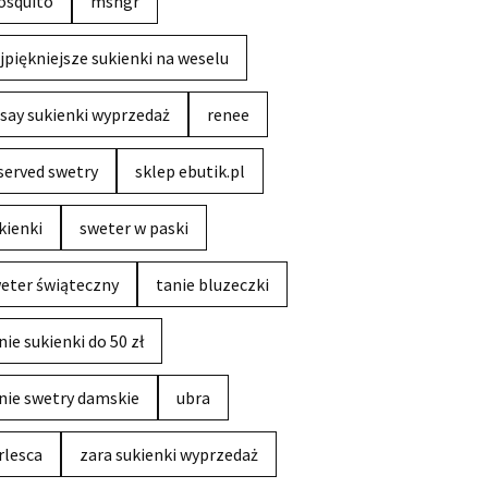
squito
msngr
jpiękniejsze sukienki na weselu
say sukienki wyprzedaż
renee
served swetry
sklep ebutik.pl
kienki
sweter w paski
eter świąteczny
tanie bluzeczki
nie sukienki do 50 zł
nie swetry damskie
ubra
rlesca
zara sukienki wyprzedaż