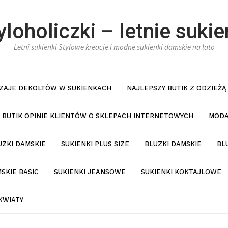
yloholiczki – letnie sukie
Letni sukienki Stylowe kreacje i modne sukienki damskie na lato
ZAJE DEKOLTÓW W SUKIENKACH
NAJLEPSZY BUTIK Z ODZIEŻĄ
BUTIK OPINIE KLIENTÓW O SKLEPACH INTERNETOWYCH
MODA
UZKI DAMSKIE
SUKIENKI PLUS SIZE
BLUZKI DAMSKIE
BL
SKIE BASIC
SUKIENKI JEANSOWE
SUKIENKI KOKTAJLOWE
KWIATY