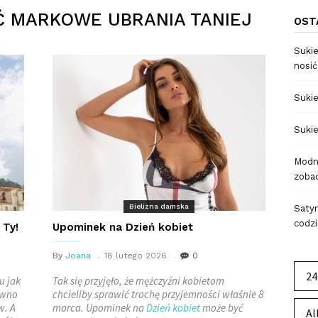
 MARKOWE UBRANIA TANIEJ
OST
Sukie
nosić
Sukie
Sukie
Modne
zobac
Bielizna damska
Satyn
codzi
 Ty!
Upominek na Dzień kobiet
By
Joana
18 lutego 2026
0
24
u jak
Tak się przyjęło, że mężczyźni kobietom
ewno
chcieliby sprawić trochę przyjemności właśnie 8
w. A
marca. Upominek na
Dzień kobiet
może być
Al