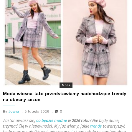
Moda
Moda wiosna-lato przedstawiamy nadchodzące trendy
na obecny sezon
By
Joana
8 lutego 2026
0
Zastanawiasz się,
co będzie modne
w 2026 roku
? Nie będę dłużej
trzymać Cię w niepewności. My już wiemy, jakie
trendy
towarzyszyć
będą nam w najbliższych miesiącach
i
z tego tytułu przygotowałam