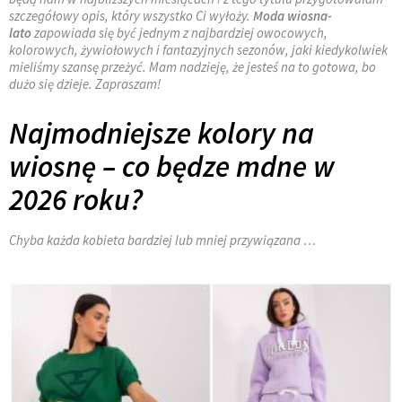
szczegółowy opis, który wszystko Ci wyłoży.
Moda wiosna-
lato
zapowiada się być jednym z najbardziej owocowych,
kolorowych, żywiołowych i fantazyjnych sezonów, jaki kiedykolwiek
mieliśmy szansę przeżyć. Mam nadzieję, że jesteś na to gotowa, bo
dużo się dzieje. Zapraszam!
Najmodniejsze kolory na
wiosnę – co będze mdne w
2026 roku?
Chyba każda kobieta bardziej lub mniej przywiązana …