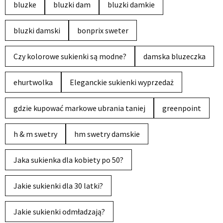
bluzke
bluzki dam
bluzki damkie
bluzki damski
bonprix sweter
Czy kolorowe sukienki są modne?
damska bluzeczka
ehurtwolka
Eleganckie sukienki wyprzedaż
gdzie kupować markowe ubrania taniej
greenpoint
h & m swetry
hm swetry damskie
Jaka sukienka dla kobiety po 50?
Jakie sukienki dla 30 latki?
Jakie sukienki odmładzają?