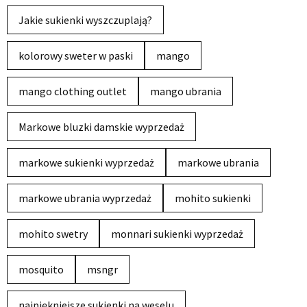
Jakie sukienki wyszczuplają?
kolorowy sweter w paski
mango
mango clothing outlet
mango ubrania
Markowe bluzki damskie wyprzedaż
markowe sukienki wyprzedaż
markowe ubrania
markowe ubrania wyprzedaż
mohito sukienki
mohito swetry
monnari sukienki wyprzedaż
mosquito
msngr
najpiękniejsze sukienki na weselu