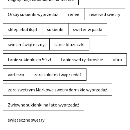
Orsay sukienki wyprzedaż
renee
reserved swetry
sklep ebutik.pl
sukienki
sweter w paski
sweter świąteczny
tanie bluzeczki
tanie sukienki do 50 zł
tanie swetry damskie
ubra
varlesca
zara sukienki wyprzedaż
zara swetrym Markowe swetry damskie wyprzedaż
Zwiewne sukienki na lato wyprzedaż
świąteczne swetry