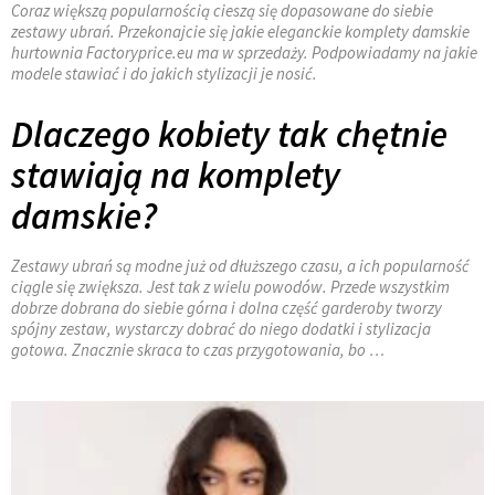
Coraz większą popularnością cieszą się dopasowane do siebie
zestawy ubrań. Przekonajcie się jakie eleganckie komplety damskie
hurtownia Factoryprice.eu ma w sprzedaży. Podpowiadamy na jakie
modele stawiać i do jakich stylizacji je nosić.
Dlaczego kobiety tak chętnie
stawiają na komplety
damskie?
Zestawy ubrań są modne już od dłuższego czasu, a ich popularność
ciągle się zwiększa. Jest tak z wielu powodów. Przede wszystkim
dobrze dobrana do siebie górna i dolna część garderoby tworzy
spójny zestaw, wystarczy dobrać do niego dodatki i stylizacja
gotowa. Znacznie skraca to czas przygotowania, bo …