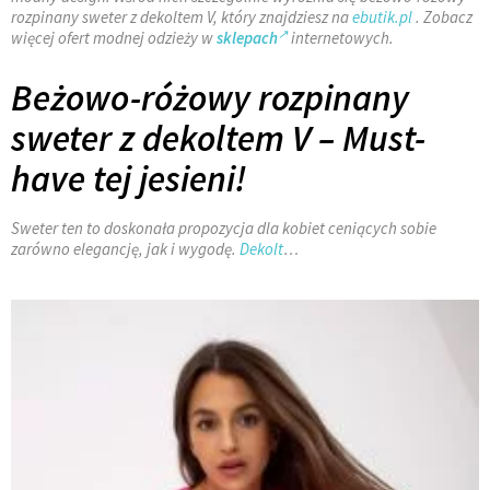
rozpinany sweter z dekoltem V, który znajdziesz na
ebutik.pl
. Zobacz
więcej ofert modnej odzieży w
sklepach
internetowych.
Beżowo-różowy rozpinany
sweter z dekoltem V – Must-
have tej jesieni!
Sweter ten to doskonała propozycja dla kobiet ceniących sobie
zarówno elegancję, jak i wygodę.
Dekolt
…