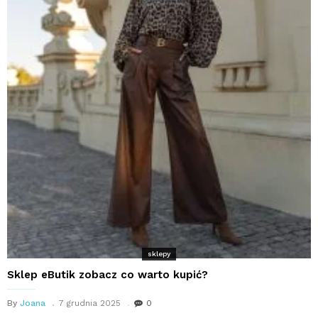
sklepy
Sklep eButik zobacz co warto kupić?
By
Joana
7 grudnia 2025
0