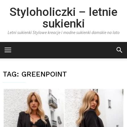
Styloholiczki – letnie
sukienki
Letni sukienki Stylowe kreacje i modne sukienki damskie na lato
TAG:
GREENPOINT