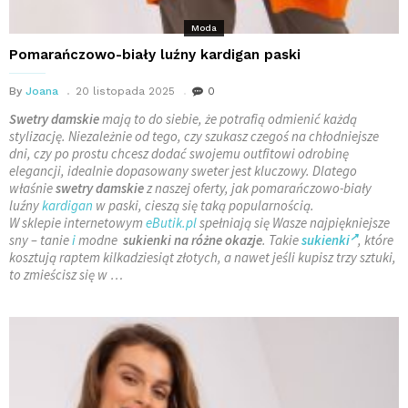
Moda
Pomarańczowo-biały luźny kardigan paski
By
Joana
20 listopada 2025
0
Swetry damskie
mają to do siebie, że potrafią odmienić każdą
stylizację. Niezależnie od tego, czy szukasz czegoś na chłodniejsze
dni, czy po prostu chcesz dodać swojemu outfitowi odrobinę
elegancji, idealnie dopasowany sweter jest kluczowy. Dlatego
właśnie
swetry damskie
z naszej oferty, jak pomarańczowo-biały
luźny
kardigan
w paski, cieszą się taką popularnością.
W sklepie internetowym
eButik.pl
spełniają się Wasze najpiękniejsze
sny – tanie
i
modne
sukienki na różne okazje
. Takie
sukienki
, które
kosztują raptem kilkadziesiąt złotych, a nawet jeśli kupisz trzy sztuki,
to zmieścisz się w …