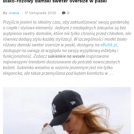
Biało-różowy damski sweter oversize w paski
By
Joana
17 listopada 2025
0
Przyjście jesieni to idealny czas, aby zaktualizować swoją garderobę
o ciepłe i stylowe elementy. Jednym z niezbędnych zakupów są bez
wątpienia swetry damskie, które nie tylko chronią przed chłodem, ale
również dodają stylu każdej stylizacji. W szczególności model biało-
różowy damski sweter oversize w paski, dostępny na
eButik.pl
,
zasługuje na uwagę ze względu na swoją wyjątkową estetykę i
funkcjonalność. Zobacz
sukienkie na wesele
inspirowane
najnowszymi trendami dostosowane do potrzeb nowoczesnych
kobiet. Sukienka weselna w sezonie jesiennym jest nie tylko
elegancka, ale także przemyślana pod kątem komfortu w …