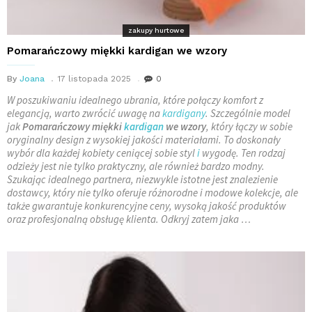
zakupy hurtowe
Pomarańczowy miękki kardigan we wzory
By
Joana
17 listopada 2025
0
W poszukiwaniu idealnego ubrania, które połączy komfort z
elegancją, warto zwrócić uwagę na
kardigany
. Szczególnie model
jak
Pomarańczowy miękki
kardigan
we wzory
, który łączy w sobie
oryginalny design z wysokiej jakości materiałami. To doskonały
wybór dla każdej kobiety ceniącej sobie styl
i
wygodę. Ten rodzaj
odzieży jest nie tylko praktyczny, ale również bardzo modny.
Szukając idealnego partnera, niezwykle istotne jest znalezienie
dostawcy, który nie tylko oferuje różnorodne i modowe kolekcje, ale
także gwarantuje konkurencyjne ceny, wysoką jakość produktów
oraz profesjonalną obsługę klienta. Odkryj zatem jaka …