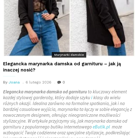
Marynarki damskie
Elegancka marynarka damska od garnituru – jak ją
inaczej nosić?
By
Joana
6 lutego 2026
0
Elegancka marynarka damska od garnituru
to kluczowy element
każdej stylowej garderoby, który dodaje szyku
i
klasy do wielu
różnych okazji. Idealna zarówno na formalne spotkania, jak i na
bardziej casualowe wyjścia, marynarka ta łączy w sobie elegancję z
nowoczesnym designem, oferując nieograniczone możliwości
stylizacyjne. W artykule przyjrzymy się, jak marynarka damska od
garnituru z popularnego butiku internetowego
eButik.pl
może
wzbogacić Twoje codzienne oraz specjalne stylizacje, podkreślając