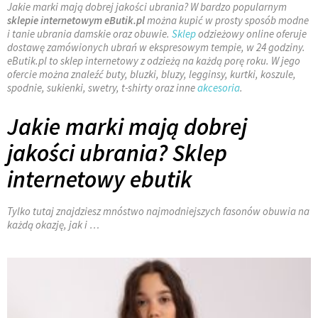
Jakie marki mają dobrej jakości ubrania? W bardzo popularnym
sklepie internetowym eButik.pl
można kupić w prosty sposób modne
i tanie ubrania damskie oraz obuwie.
Sklep
odzieżowy online oferuje
dostawę zamówionych ubrań w ekspresowym tempie, w 24 godziny.
eButik.pl to sklep internetowy z odzieżą na każdą porę roku. W jego
ofercie można znaleźć buty, bluzki, bluzy, legginsy, kurtki, koszule,
spodnie, sukienki, swetry, t-shirty oraz inne
akcesoria
.
Jakie marki mają dobrej
jakości ubrania? Sklep
internetowy ebutik
Tylko tutaj znajdziesz mnóstwo najmodniejszych fasonów obuwia na
każdą okazję, jak i …