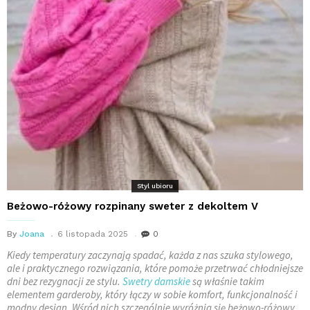
Styl ubioru
Beżowo-różowy rozpinany sweter z dekoltem V
By
Joana
6 listopada 2025
0
Kiedy temperatury zaczynają spadać, każda z nas szuka stylowego,
ale i praktycznego rozwiązania, które pomoże przetrwać chłodniejsze
dni bez rezygnacji ze stylu.
Swetry damskie
są właśnie takim
elementem garderoby, który łączy w sobie komfort, funkcjonalność i
modny design. Wśród nich szczególnie wyróżnia się beżowo-różowy