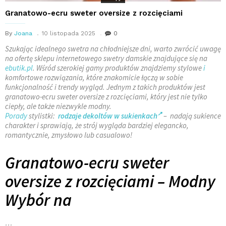
Granatowo-ecru sweter oversize z rozcięciami
By
Joana
10 listopada 2025
0
Szukając idealnego swetra na chłodniejsze dni, warto zwrócić uwagę
na ofertę sklepu internetowego swetry damskie znajdujące się na
ebutik.pl
. Wśród szerokiej gamy produktów znajdziemy stylowe
i
komfortowe rozwiązania, które znakomicie łączą w sobie
funkcjonalność i trendy wygląd. Jednym z takich produktów jest
granatowo-ecru sweter oversize z rozcięciami, który jest nie tylko
ciepły, ale także niezwykle modny.
Porady
stylistki:
rodzaje dekoltów w sukienkach
– nadają sukience
charakter i sprawiają, że strój wygląda bardziej elegancko,
romantycznie, zmysłowo lub casualowo!
Granatowo-ecru sweter
oversize z rozcięciami – Modny
Wybór na
…