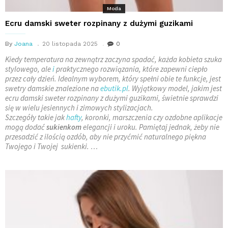
Moda
Ecru damski sweter rozpinany z dużymi guzikami
By
Joana
20 listopada 2025
0
Kiedy temperatura na zewnątrz zaczyna spadać, każda kobieta szuka
stylowego, ale
i
praktycznego rozwiązania, które zapewni ciepło
przez cały dzień. Idealnym wyborem, który spełni obie te funkcje, jest
swetry damskie znalezione na
ebutik.pl
. Wyjątkowy model, jakim jest
ecru damski sweter rozpinany z dużymi guzikami, świetnie sprawdzi
się w wielu jesiennych i zimowych stylizacjach.
Szczegóły takie jak
hafty
, koronki, marszczenia czy ozdobne aplikacje
mogą dodać
sukienkom
elegancji i uroku. Pamiętaj jednak, żeby nie
przesadzić z ilością ozdób, aby nie przyćmić naturalnego piękna
Twojego i Twojej sukienki. …