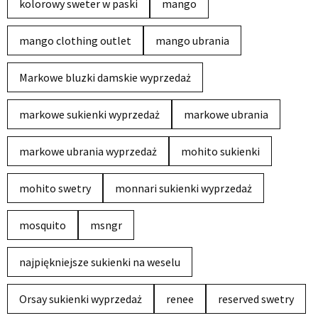
kolorowy sweter w paski
mango
mango clothing outlet
mango ubrania
Markowe bluzki damskie wyprzedaż
markowe sukienki wyprzedaż
markowe ubrania
markowe ubrania wyprzedaż
mohito sukienki
mohito swetry
monnari sukienki wyprzedaż
mosquito
msngr
najpiękniejsze sukienki na weselu
Orsay sukienki wyprzedaż
renee
reserved swetry