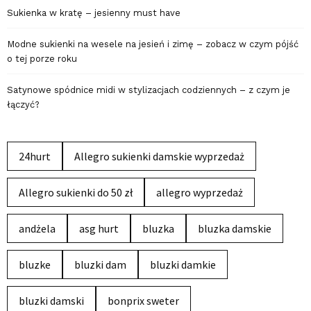
Sukienka w kratę – jesienny must have
Modne sukienki na wesele na jesień i zimę – zobacz w czym pójść
o tej porze roku
Satynowe spódnice midi w stylizacjach codziennych – z czym je
łączyć?
24hurt
Allegro sukienki damskie wyprzedaż
Allegro sukienki do 50 zł
allegro wyprzedaż
andżela
asg hurt
bluzka
bluzka damskie
bluzke
bluzki dam
bluzki damkie
bluzki damski
bonprix sweter