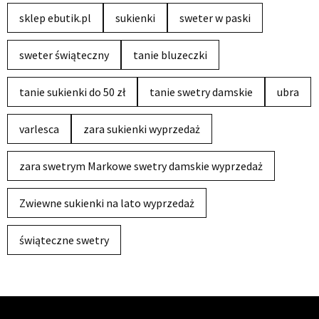
sklep ebutik.pl
sukienki
sweter w paski
sweter świąteczny
tanie bluzeczki
tanie sukienki do 50 zł
tanie swetry damskie
ubra
varlesca
zara sukienki wyprzedaż
zara swetrym Markowe swetry damskie wyprzedaż
Zwiewne sukienki na lato wyprzedaż
świąteczne swetry