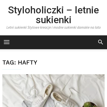
Styloholiczki – letnie
sukienki
Letni sukienki Stylowe kreacje i modne sukienki damskie na lato
TAG:
HAFTY