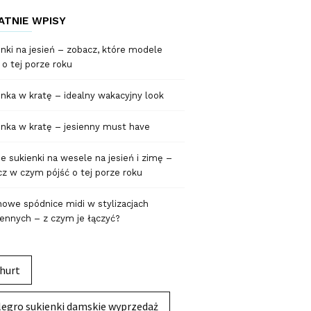
ATNIE WPISY
nki na jesień – zobacz, które modele
 o tej porze roku
nka w kratę – idealny wakacyjny look
nka w kratę – jesienny must have
 sukienki na wesele na jesień i zimę –
z w czym pójść o tej porze roku
owe spódnice midi w stylizacjach
ennych – z czym je łączyć?
hurt
legro sukienki damskie wyprzedaż