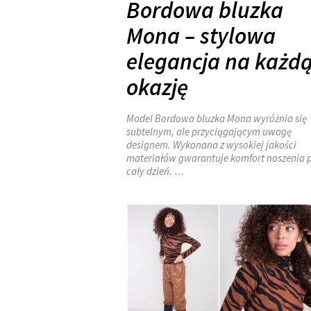
Bordowa bluzka
Mona – stylowa
elegancja na każd
okazję
Model Bordowa bluzka Mona wyróżnia się
subtelnym, ale przyciągającym uwagę
designem. Wykonana z wysokiej jakości
materiałów gwarantuje komfort noszenia p
cały dzień. …