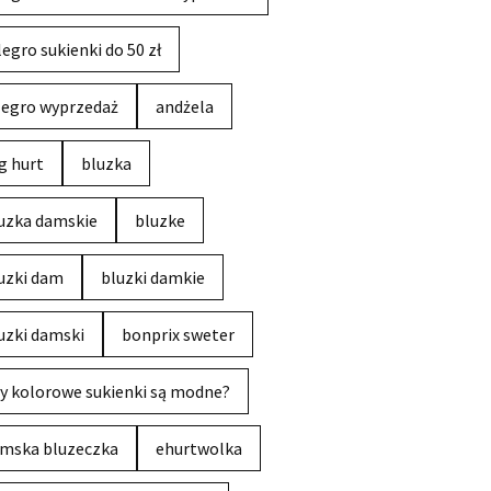
legro sukienki do 50 zł
legro wyprzedaż
andżela
g hurt
bluzka
uzka damskie
bluzke
uzki dam
bluzki damkie
uzki damski
bonprix sweter
y kolorowe sukienki są modne?
mska bluzeczka
ehurtwolka