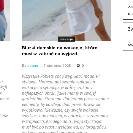
za
da
Zw
wakacje
św
Bluzki damskie na wakacje, które
musisz zabrać na wyjazd
By
Joana
7 sierpnia 2025
0
Wszystkie kobiety chcą wyglądać modnie i
 i
stylowo. Moment pakowania walizki na
kcji
wakacje to sytuacja, w której szukamy
wa
najlepszych ubrań, jakie mamy w swojej
ie te
garderobie. Starannie dobieramy poszczególne
elementy, by każdego dnia prezentować się
wyjątkowo. Nieważne, czy swoje wakacje
czone
spędzasz nad morzem, w górach, czy zagranicą
w tropikach. Każdego dnia Twoja stylizacja
musi być po prostu wyjątkowa, by fotografie z
wakacji pozostawiły najpiękniejsze