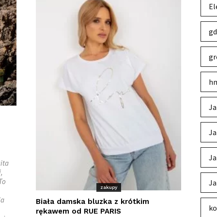
El
gd
gr
hm
Ja
Ja
Ja
ita
,
To
Ja
zakupy
la
Biała damska bluzka z krótkim
ko
rękawem od RUE PARIS