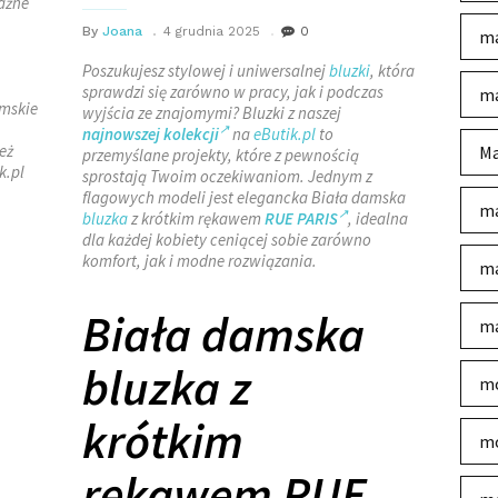
ażne
By
Joana
4 grudnia 2025
0
ma
Poszukujesz stylowej i uniwersalnej
bluzki
, która
sprawdzi się zarówno w pracy, jak i podczas
ma
amskie
wyjścia ze znajomymi? Bluzki z naszej
najnowszej kolekcji
na
eButik.pl
to
eż
Ma
przemyślane projekty, które z pewnością
k.pl
sprostają Twoim oczekiwaniom. Jednym z
flagowych modeli jest elegancka Biała damska
ma
bluzka
z krótkim rękawem
RUE PARIS
, idealna
dla każdej kobiety ceniącej sobie zarówno
komfort, jak i modne rozwiązania.
ma
Biała damska
ma
bluzka z
mo
krótkim
mo
rękawem RUE