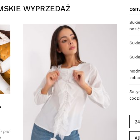
MSKIE WYPRZEDAŻ
OST
Sukie
nosić
Sukie
Sukie
Modne
zobac
Satyn
codzi
e
?
24
ór pań
ą
Al