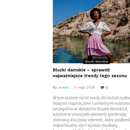
Bluzki damskie
Bluzki damskie – sprawdź
najważniejsze trendy tego sezonu
By
Joana
3 maja 2026
0
W tym sezonie świat mody dla kobiet rozkw
nowymi inspiracjami i unikalnymi wzorami
szczególnie w dziedzinie bluzek damskich. 
właśnie te niezwykłe elementy garderoby
stanowią kluczowy element, który podkreś
indywidualny styl i wyraża modową