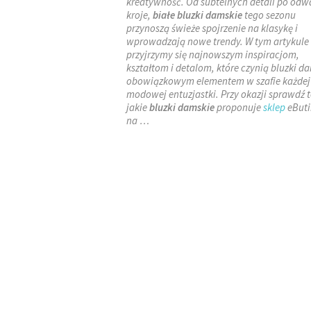
kreatywność. Od subtelnych detali po odw
kroje,
białe bluzki damskie
tego sezonu
przynoszą świeże spojrzenie na klasykę i
wprowadzają nowe trendy. W tym artykule
przyjrzymy się najnowszym inspiracjom,
kształtom i detalom, które czynią bluzki d
obowiązkowym elementem w szafie każdej
modowej entuzjastki. Przy okazji sprawdź t
jakie
bluzki damskie
proponuje
sklep
eButi
na …