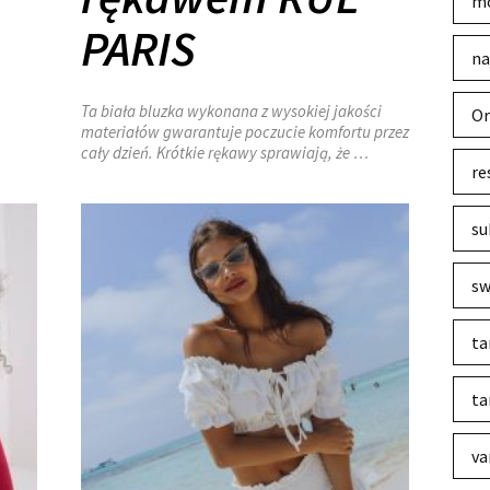
mo
PARIS
na
Ta biała bluzka wykonana z wysokiej jakości
Or
materiałów gwarantuje poczucie komfortu przez
cały dzień. Krótkie rękawy sprawiają, że …
re
su
sw
ta
ta
va