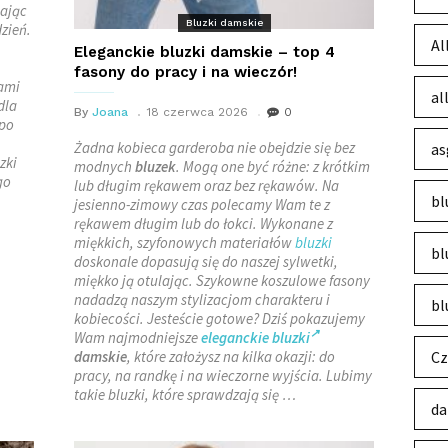
iając
Bluzki damskie
zień.
Al
Eleganckie bluzki damskie – top 4
fasony do pracy i na wieczór!
jami
al
dla
By
Joana
18 czerwca 2026
0
 po
Żadna kobieca garderoba nie obejdzie się bez
as
zki
modnych
bluzek
. Mogą one być różne: z krótkim
go
lub długim rękawem oraz bez rękawów. Na
bl
jesienno-zimowy czas polecamy Wam te z
rękawem długim lub do łokci. Wykonane z
miękkich, szyfonowych materiałów
bluzki
bl
doskonale dopasują się do naszej sylwetki,
miękko ją otulając. Szykowne koszulowe fasony
nadadzą naszym stylizacjom charakteru i
bl
kobiecości. Jesteście gotowe? Dziś pokazujemy
Wam najmodniejsze
eleganckie bluzki
damskie
, które założysz na kilka okazji: do
Cz
pracy, na randkę i na wieczorne wyjścia. Lubimy
takie bluzki, które sprawdzają się …
da