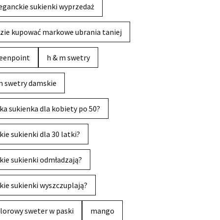
eganckie sukienki wyprzedaż
zie kupować markowe ubrania taniej
eenpoint
h & m swetry
 swetry damskie
ka sukienka dla kobiety po 50?
kie sukienki dla 30 latki?
kie sukienki odmładzają?
kie sukienki wyszczuplają?
lorowy sweter w paski
mango