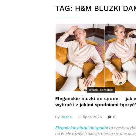
TAG:
H&M BLUZKI DA
Bluzki damskie
Eleganckie bluzki do spodni – jaki
wybrać i z jakimi spodniami łączyć
By
Joana
23 lipca 2026
0
Eleganckie bluzki do spodni
to częsty wyb
na wiele różnych okazji. Cieszą się one duż