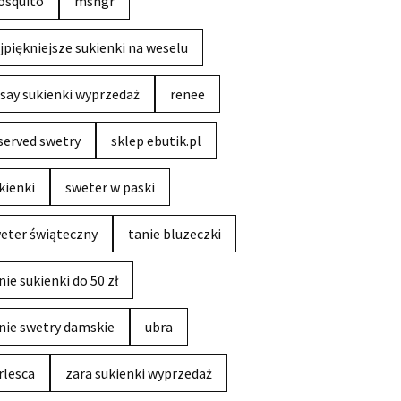
squito
msngr
jpiękniejsze sukienki na weselu
say sukienki wyprzedaż
renee
served swetry
sklep ebutik.pl
kienki
sweter w paski
eter świąteczny
tanie bluzeczki
nie sukienki do 50 zł
nie swetry damskie
ubra
rlesca
zara sukienki wyprzedaż