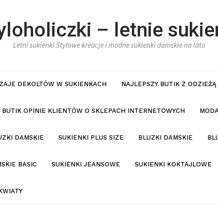
yloholiczki – letnie sukie
Letni sukienki Stylowe kreacje i modne sukienki damskie na lato
ZAJE DEKOLTÓW W SUKIENKACH
NAJLEPSZY BUTIK Z ODZIEŻĄ
BUTIK OPINIE KLIENTÓW O SKLEPACH INTERNETOWYCH
MODA
UZKI DAMSKIE
SUKIENKI PLUS SIZE
BLUZKI DAMSKIE
BL
SKIE BASIC
SUKIENKI JEANSOWE
SUKIENKI KOKTAJLOWE
KWIATY