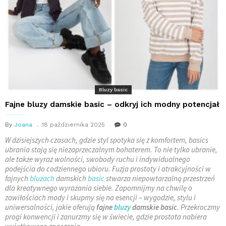
Bluzy basic
Fajne bluzy damskie basic – odkryj ich modny potencjał
By
Joana
18 października 2025
0
W dzisiejszych czasach, gdzie styl spotyka się z komfortem, basics
ubrania stają się niezaprzeczalnym bohaterem. To nie tylko ubranie,
ale także wyraz wolności, swobody ruchu i indywidualnego
podejścia do codziennego ubioru. Fuzja prostoty i atrakcyjności w
fajnych
bluzach
damskich
basic
stwarza niepowtarzalną przestrzeń
dla kreatywnego wyrażania siebie. Zapomnijmy na chwilę o
zawiłościach mody i skupmy się na esencji – wygodzie, stylu i
uniwersalności, jakie oferują
fajne
bluzy
damskie basic
. Przekroczmy
progi konwencji i zanurzmy się w świecie, gdzie prostota nabiera