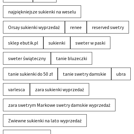
najpiękniejsze sukienki na weselu
Orsay sukienki wyprzedaż
renee
reserved swetry
sklep ebutik.pl
sukienki
sweter w paski
sweter świąteczny
tanie bluzeczki
tanie sukienki do 50 zł
tanie swetry damskie
ubra
varlesca
zara sukienki wyprzedaż
zara swetrym Markowe swetry damskie wyprzedaż
Zwiewne sukienki na lato wyprzedaż