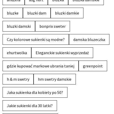
bluzke
bluzki dam
bluzki damkie
bluzki damski
bonprix sweter
Czy kolorowe sukienki są modne?
damska bluzeczka
ehurtwolka
Eleganckie sukienki wyprzedaż
gdzie kupować markowe ubrania taniej
greenpoint
h & m swetry
hm swetry damskie
Jaka sukienka dla kobiety po 50?
Jakie sukienki dla 30 latki?