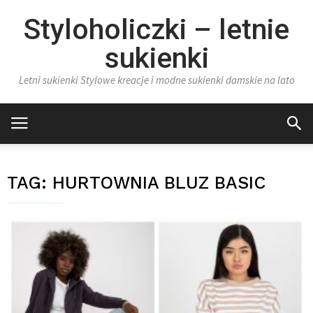
Styloholiczki – letnie
sukienki
Letni sukienki Stylowe kreacje i modne sukienki damskie na lato
TAG:
HURTOWNIA BLUZ BASIC