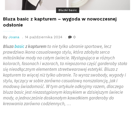
Bluzki basic
Bluza basic z kapturem – wygoda w nowoczesnej
odsłonie
By
Joana
14 października 2024
0
Bluza
basic
z kapturem
to nie tylko ubranie sportowe, lecz
prawdziwa ikona casualowego stylu, która zdobyła serca
miłośników mody na całym świecie. Występująca w różnych
kolorach, fasonach i wzorach, ta niepozorna część garderoby stała
się nieodłącznym elementem streetwearowej estetyki. Bluza z
kapturem to więcej niż tylko ubranie. To wyraz swobody, wygody i
stylu, łączący w sobie zarówno casualową nonszalancję, jak i
modową świadomość. W tym artykule odkryjmy razem, dlaczego
bluza basic jest niezastąpionym klasykiem w dzisiejszym świecie
mody, a jednocześnie doskonałym kawałkiem garderoby do
kreowania zarówno codziennych, …