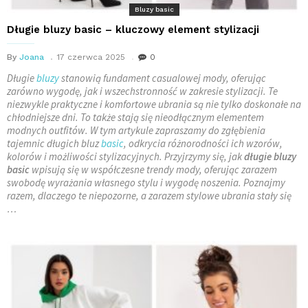
Bluzy basic
Długie bluzy basic – kluczowy element stylizacji
By
Joana
17 czerwca 2025
0
Długie
bluzy
stanowią fundament casualowej mody, oferując
zarówno wygodę, jak i wszechstronność w zakresie stylizacji. Te
niezwykle praktyczne i komfortowe ubrania są nie tylko doskonałe na
chłodniejsze dni. To także stają się nieodłącznym elementem
modnych outfitów. W tym artykule zapraszamy do zgłębienia
tajemnic długich bluz
basic
, odkrycia różnorodności ich wzorów,
kolorów i możliwości stylizacyjnych. Przyjrzymy się, jak
długie bluzy
basic
wpisują się w współczesne trendy mody, oferując zarazem
swobodę wyrażania własnego stylu i wygodę noszenia. Poznajmy
razem, dlaczego te niepozorne, a zarazem stylowe ubrania stały się
…