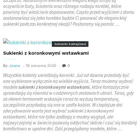
szczęścia. Naturalnymi elementami eleganckiego stroju są
oczywiście buty, biżuteria oraz różnego rodzaju torebki, które
powinny być właściwie dopasowane. Często przed wyjściem z domu
zastanawiasz się jaka torebka będzie Ci pasować do eleganckiej
sukienki podczas konkretnej okazji? Postaramy się pomóc …
Sukienki koktajlowe
Sukienki z koronkowymi wstawkami
By
Joana
18 sierpnia 2025
0
Wszystkie kobiety uwielbiają koronki. Już od dawna przestały być
one wybierane wyłącznie na wielkie wyjścia. Teraz możemy wybrać
modele
sukienki z koronkowymi wstawkami
, które fantastycznie
sprawdzają się również w codziennych zestawach ubrań. Teraz, gdy
za oknem termometr wskazuje coraz to wyższą temperaturę,
szczególnie przydadzą się one w szafie kobiet. W cieplejsze dni
zdecydowanie warto jest wybrać sukienki z koronkowymi
wstawkami, które nie tylko zadbają o modny wygląd, ale
najzwyczajniej w świecie pozwolą oddychać skórze i czuć się bardziej
komfortowo w upalne dni. Dziś przeglądamy modele, które …