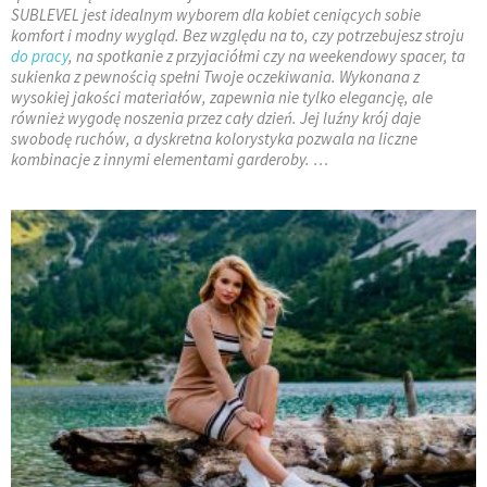
SUBLEVEL jest idealnym wyborem dla kobiet ceniących sobie
komfort i modny wygląd. Bez względu na to, czy potrzebujesz stroju
do pracy
, na spotkanie z przyjaciółmi czy na weekendowy spacer, ta
sukienka z pewnością spełni Twoje oczekiwania. Wykonana z
wysokiej jakości materiałów, zapewnia nie tylko elegancję, ale
również wygodę noszenia przez cały dzień. Jej luźny krój daje
swobodę ruchów, a dyskretna kolorystyka pozwala na liczne
kombinacje z innymi elementami garderoby. …