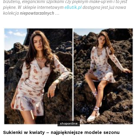
biżuterią, eleganckimi szpilkami czy pięknym make-up’em i to jest
piękne. W sklepie internetowym
eButik.pl
dostępna jest już nowa
kolekcja
niepowtarzalnych
…
shoponline
Sukienki w kwiaty – najpiękniejsze modele sezonu