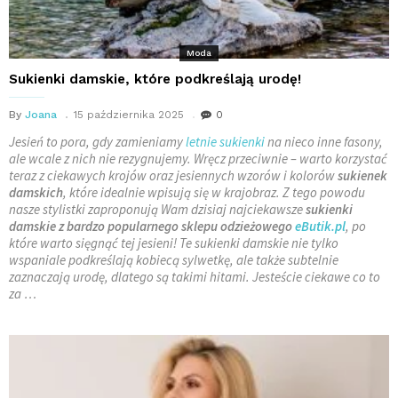
Moda
Sukienki damskie, które podkreślają urodę!
By
Joana
15 października 2025
0
Jesień to pora, gdy zamieniamy
letnie sukienki
na nieco inne fasony,
ale wcale z nich nie rezygnujemy. Wręcz przeciwnie – warto korzystać
teraz z ciekawych krojów oraz jesiennych wzorów i kolorów
sukienek
damskich
, które idealnie wpisują się w krajobraz. Z tego powodu
nasze stylistki zaproponują Wam dzisiaj najciekawsze
sukienki
damskie
z bardzo popularnego sklepu odzieżowego
eButik.pl
, po
które warto sięgnąć tej jesieni! Te sukienki damskie nie tylko
wspaniale podkreślają kobiecą sylwetkę, ale także subtelnie
zaznaczają urodę, dlatego są takimi hitami. Jesteście ciekawe co to
za …