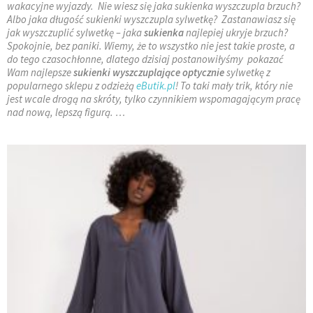
wakacyjne wyjazdy. Nie wiesz się jaka sukienka wyszczupla brzuch?
Albo jaka długość sukienki wyszczupla sylwetkę? Zastanawiasz się
jak wyszczuplić sylwetkę – jaka
sukienka
najlepiej ukryje brzuch?
Spokojnie, bez paniki. Wiemy, że to wszystko nie jest takie proste, a
do tego czasochłonne, dlatego dzisiaj postanowiłyśmy pokazać
Wam najlepsze
sukienki wyszczuplające optycznie
sylwetkę z
popularnego sklepu z odzieżą
eButik.pl
! To taki mały trik, który nie
jest wcale drogą na skróty, tylko czynnikiem wspomagającym pracę
nad nową, lepszą figurą. …