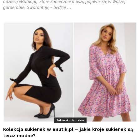
odzieżą eButik.pl, które koniecznie muszą pojawić się w Waszej
garderobie. Gwarantuję – będzie …
Sukienki damskie
Kolekcja sukienek w eButik.pl – jakie kroje sukienek są
teraz modne?