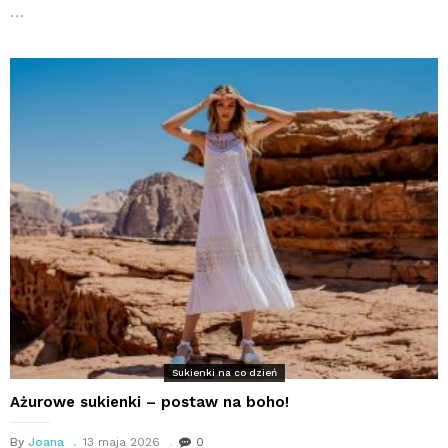
…
Sukienki na co dzień
Ażurowe sukienki – postaw na boho!
By
Joana
13 maja 2026
0