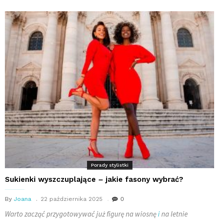
Porady stylistki
Sukienki wyszczuplające – jakie fasony wybrać?
By
Joana
22 października 2025
0
Warto zacząć przygotowywać już figurę na wiosnę
i
na letnie