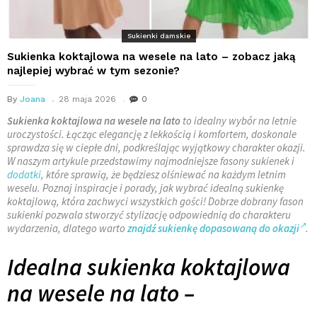
Sukienki damskie
Sukienka koktajlowa na wesele na lato – zobacz jaką
najlepiej wybrać w tym sezonie?
By
Joana
28 maja 2026
0
Sukienka koktajlowa na wesele na lato
to idealny wybór na letnie
uroczystości. Łącząc elegancję z lekkością i komfortem, doskonale
sprawdza się w ciepłe dni, podkreślając wyjątkowy charakter okazji.
W naszym artykule przedstawimy najmodniejsze fasony sukienek i
dodatki
, które sprawią, że będziesz olśniewać na każdym letnim
weselu. Poznaj inspiracje i porady, jak wybrać idealną sukienkę
koktajlową, która zachwyci wszystkich gości! Dobrze dobrany fason
sukienki pozwala stworzyć stylizację odpowiednią do charakteru
wydarzenia, dlatego warto
znajdź sukienkę dopasowaną do okazji
.
Idealna sukienka koktajlowa
na wesele na lato –