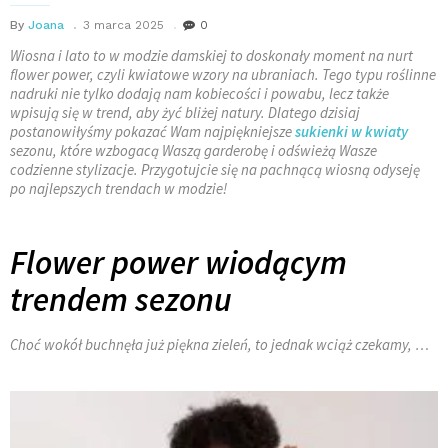
By
Joana
3 marca 2025
0
Wiosna i lato to w modzie damskiej to doskonały moment na nurt
flower power
, czyli kwiatowe wzory na ubraniach. Tego typu roślinne
nadruki nie tylko dodają nam kobiecości i powabu, lecz także
wpisują się w trend, aby żyć bliżej natury. Dlatego dzisiaj
postanowiłyśmy pokazać Wam najpiękniejsze
sukienki w kwiaty
sezonu, które wzbogacą Waszą garderobę i odświeżą Wasze
codzienne stylizacje. Przygotujcie się na pachnącą wiosną odyseję
po najlepszych trendach w modzie!
Flower power wiodącym
trendem sezonu
Choć wokół buchnęła już piękna zieleń, to jednak wciąż czekamy, …