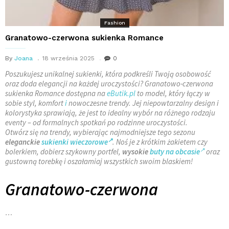
Fashion
Granatowo-czerwona sukienka Romance
By
Joana
18 września 2025
0
Poszukujesz unikalnej sukienki, która podkreśli Twoją osobowość
oraz doda elegancji na każdej uroczystości? Granatowo-czerwona
sukienka Romance dostępna na
eButik.pl
to model, który łączy w
sobie styl, komfort
i
nowoczesne trendy. Jej niepowtarzalny design i
kolorystyka sprawiają, że jest to idealny wybór na różnego rodzaju
eventy – od formalnych spotkań po rodzinne uroczystości.
Otwórz się na trendy, wybierając najmodniejsze tego sezonu
eleganckie
sukienki wieczorowe
. Noś je z krótkim żakietem czy
bolerkiem, dobierz szykowny portfel,
wysokie
buty na obcasie
oraz
gustowną torebkę i oszałamiaj wszystkich swoim blaskiem!
Granatowo-czerwona
…