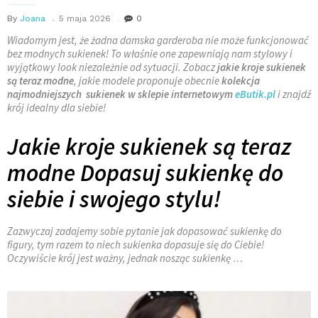
By
Joana
5 maja 2026
0
Wiadomym jest, że żadna damska garderoba nie może funkcjonować
bez modnych sukienek! To właśnie one zapewniają nam stylowy i
wyjątkowy look niezależnie od sytuacji. Zobacz
jakie kroje sukienek
są teraz modne
, jakie modele proponuje obecnie
kolekcja
najmodniejszych sukienek w sklepie internetowym
eButik.pl
i znajdź
krój idealny dla siebie!
Jakie kroje sukienek są teraz
modne
Dopasuj sukienkę do
siebie i swojego stylu!
Zazwyczaj zadajemy sobie pytanie jak dopasować sukienkę do
figury, tym razem to niech sukienka dopasuje się do Ciebie!
Oczywiście krój jest ważny, jednak nosząc sukienkę …