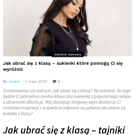
Sukienki damskie
Jak ubrać się z klasą – sukienki które pomogą Ci się
wyróżnić
By
Joana
2 maja 2026
0
Zastanawiasz się nad tym, jak ubrać się z klasą? No właśnie, do tego
będzie Ci potrzebna modna klasyczna sukienka z popularnego sklepu
z ubraniami eButik.pl. Mój dzisiejszy blogowy wpis dostarczy Ci
mnóstwa inspiracji i oczywiście odpowie na pytanie jak ubiera się
kobieta z klasą?
Jak ubrać się z klasą – tajniki