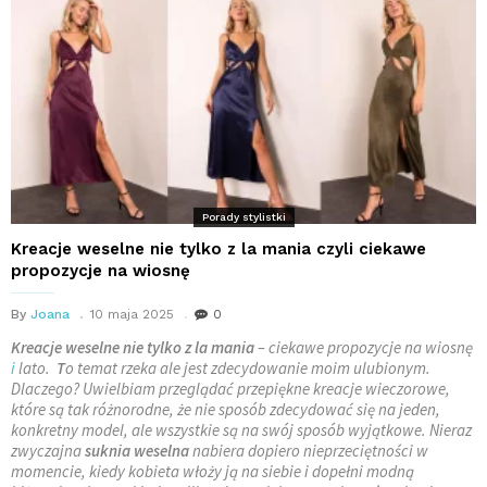
Porady stylistki
Kreacje weselne nie tylko z la mania czyli ciekawe
propozycje na wiosnę
By
Joana
10 maja 2025
0
Kreacje weselne nie tylko z la mania
– ciekawe propozycje na wiosnę
i
lato.
T
o temat rzeka ale jest zdecydowanie moim ulubionym.
Dlaczego? Uwielbiam przeglądać przepiękne kreacje wieczorowe,
które są tak różnorodne, że nie sposób zdecydować się na jeden,
konkretny model, ale wszystkie są na swój sposób wyjątkowe. Nieraz
zwyczajna
suknia weselna
nabiera dopiero nieprzeciętności w
momencie, kiedy kobieta włoży ją na siebie i dopełni modną