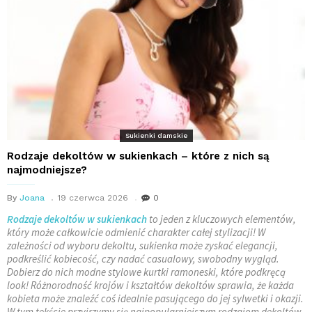
Sukienki damskie
Rodzaje dekoltów w sukienkach – które z nich są
najmodniejsze?
By
Joana
19 czerwca 2026
0
Rodzaje dekoltów w sukienkach
to jeden z kluczowych elementów,
który może całkowicie odmienić charakter całej stylizacji! W
zależności od wyboru dekoltu, sukienka może zyskać elegancji,
podkreślić kobiecość, czy nadać casualowy, swobodny wygląd.
Dobierz do nich modne stylowe kurtki ramoneski, które podkręcą
look! Różnorodność krojów i kształtów dekoltów sprawia, że każda
kobieta może znaleźć coś idealnie pasującego do jej sylwetki i okazji.
W tym tekście przyjrzymy się najpopularniejszym rodzajom dekoltów