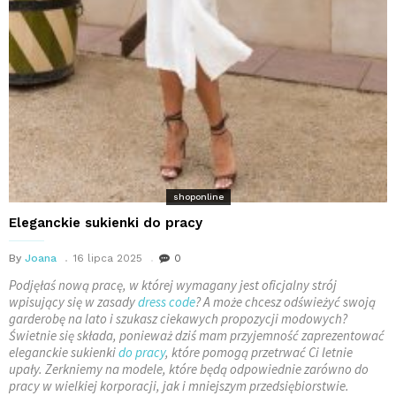
shoponline
Eleganckie sukienki do pracy
By
Joana
16 lipca 2025
0
Podjęłaś nową pracę, w której wymagany jest oficjalny strój
wpisujący się w zasady
dress code
? A może chcesz odświeżyć swoją
garderobę na lato i szukasz ciekawych propozycji modowych?
Świetnie się składa, ponieważ dziś mam przyjemność zaprezentować
eleganckie sukienki
do pracy
, które pomogą przetrwać Ci letnie
upały. Zerkniemy na modele, które będą odpowiednie zarówno do
pracy w wielkiej korporacji, jak i mniejszym przedsiębiorstwie.