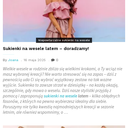
Niepowtarzalne sukienki na wesele
Sukienki na wesele latem – doradzamy!
By
Joana
16 maja 2025
0
Wielkie wesele w rodzinie zbliża się wielkimi krokami, a Ty wciąż nie
masz wybranej kreacji? Nie warto stresować się na zapas – dziś z
pewnością uda Ci się wybrać wyjątkowy zestaw na tak ważne
wyjście. Sukienka to zawsze strzał w dziesiątkę – na każdą okazję,
szczególnie, gdy mowa o weselu. Dziś nasze stylistki przyjdą z
pomocą i zaproponują
sukienki na wesele
latem
– kilka obłędnych
fasonów, z których na pewno wybierzesz idealny dla siebie.
Poruszymy nie tylko kwestię najmodniejszych kreacji w sezonie
letnim, ale również wspomnimy, o …