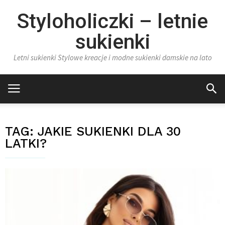
Styloholiczki – letnie
sukienki
Letni sukienki Stylowe kreacje i modne sukienki damskie na lato
TAG:
JAKIE SUKIENKI DLA 30
LATKI?