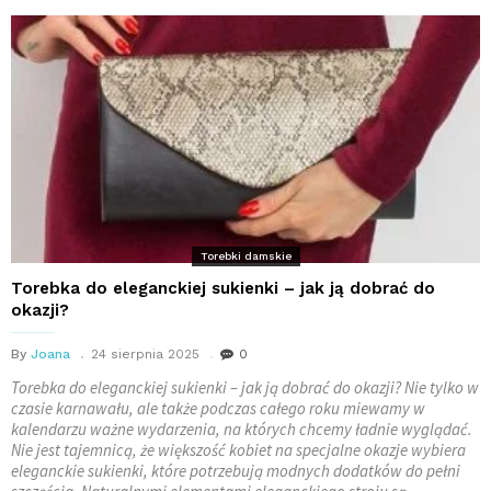
Torebki damskie
Torebka do eleganckiej sukienki – jak ją dobrać do
okazji?
By
Joana
24 sierpnia 2025
0
Torebka do eleganckiej sukienki – jak ją dobrać do okazji? Nie tylko w
czasie karnawału, ale także podczas całego roku miewamy w
kalendarzu ważne wydarzenia, na których chcemy ładnie wyglądać.
Nie jest tajemnicą, że większość kobiet na specjalne okazje wybiera
eleganckie sukienki, które potrzebują modnych dodatków do pełni