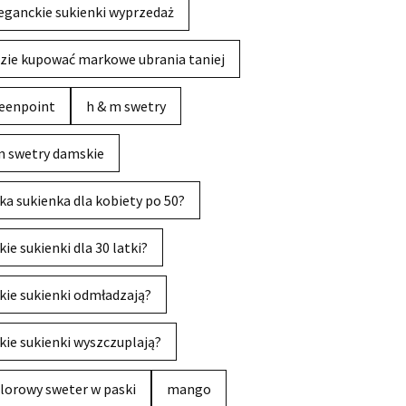
eganckie sukienki wyprzedaż
zie kupować markowe ubrania taniej
eenpoint
h & m swetry
 swetry damskie
ka sukienka dla kobiety po 50?
kie sukienki dla 30 latki?
kie sukienki odmładzają?
kie sukienki wyszczuplają?
lorowy sweter w paski
mango