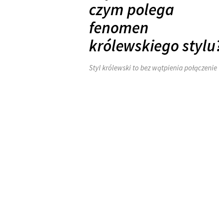
czym polega
fenomen
królewskiego stylu
Styl królewski to bez wątpienia połączeni