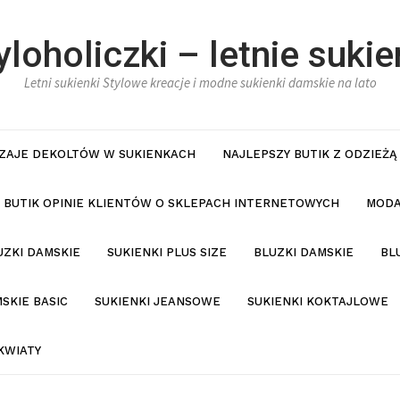
yloholiczki – letnie sukie
Letni sukienki Stylowe kreacje i modne sukienki damskie na lato
ZAJE DEKOLTÓW W SUKIENKACH
NAJLEPSZY BUTIK Z ODZIEŻĄ
BUTIK OPINIE KLIENTÓW O SKLEPACH INTERNETOWYCH
MODA
UZKI DAMSKIE
SUKIENKI PLUS SIZE
BLUZKI DAMSKIE
BL
SKIE BASIC
SUKIENKI JEANSOWE
SUKIENKI KOKTAJLOWE
KWIATY