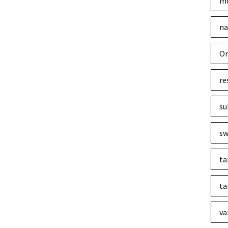
mo
na
Or
re
su
sw
ta
ta
va