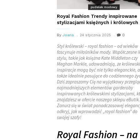
pudelek modowy
Royal Fashion Trendy inspirowane
stylizacjami księżnych i królowych
By
Joana
24 stycznia 2025
0
Styl królewski – royal fashion – od wieków
fascynuje miłośników mody. Współczesne 
stylu, takie jak księżna Kate Middleton czy
Meghan Markle, udowadniają, że królewsk
inspiracje mogą być nie tylko eleganckie, a
także idealnie pasujące do codziennego życ
Dziś zapraszamy Cię na wyjątkowy przeglą
najmodniejszych elementów garderoby
inspirowanych królewskimi stylizacjami, k
znajdziesz w ofercie naszego sklepu eButik.
Zanurz się w świat ponadczasowej elegancj
odkryj, jak wprowadzić „royal fashion” do
swojej szafy!
Royal Fashion – na