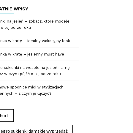
ATNIE WPISY
nki na jesień – zobacz, które modele
 o tej porze roku
nka w kratę – idealny wakacyjny look
nka w kratę – jesienny must have
 sukienki na wesele na jesień i zimę –
z w czym pójść o tej porze roku
owe spódnice midi w stylizacjach
ennych – z czym je łączyć?
hurt
legro sukienki damskie wyprzedaż