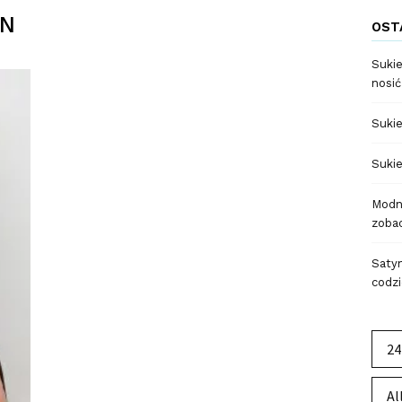
ON
OST
Sukie
nosić
Sukie
Sukie
Modne
zobac
Satyn
codzi
24
Al