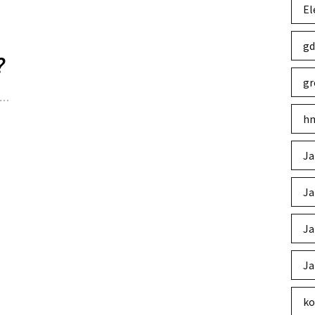
El
gd
?
gr
e …
hm
Ja
Ja
Ja
Ja
ko