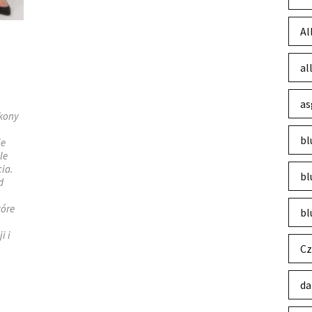
Al
al
as
ikony
bl
ie
le
ia.
bl
d
tóre
bl
i i
Cz
da