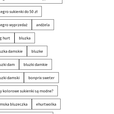
legro sukienki do 50 zł
legro wyprzedaż
andżela
g hurt
bluzka
uzka damskie
bluzke
uzki dam
bluzki damkie
uzki damski
bonprix sweter
y kolorowe sukienki są modne?
mska bluzeczka
ehurtwolka