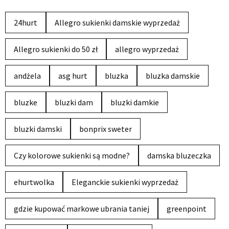
24hurt
Allegro sukienki damskie wyprzedaż
Allegro sukienki do 50 zł
allegro wyprzedaż
andżela
asg hurt
bluzka
bluzka damskie
bluzke
bluzki dam
bluzki damkie
bluzki damski
bonprix sweter
Czy kolorowe sukienki są modne?
damska bluzeczka
ehurtwolka
Eleganckie sukienki wyprzedaż
gdzie kupować markowe ubrania taniej
greenpoint