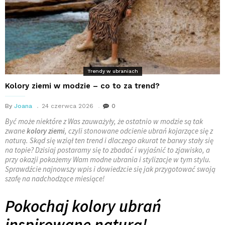
Trendy w ubraniach
Kolory ziemi w modzie – co to za trend?
By
Joana
24 czerwca 2026
0
Być może niektóre z Was zauważyły, że ostatnio w modzie są tak
zwane
kolory ziemi
, czyli stonowane odcienie ubrań kojarzące się z
naturą. Skąd się wziął ten trend i dlaczego akurat te barwy stały się
na topie? Dzisiaj postaramy się to zbadać i wyjaśnić to zjawisko, a
przy okazji pokażemy Wam modne ubrania i stylizacje w tym stylu.
Sprawdźcie najnowszy wpis i dowiedzcie się jak przygotować swoją
szafę na nadchodzące miesiące!
Pokochaj kolory ubrań
inspirowane naturą!