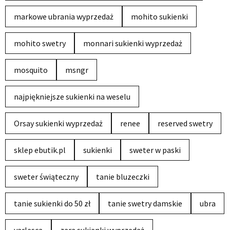
markowe ubrania wyprzedaż
mohito sukienki
mohito swetry
monnari sukienki wyprzedaż
mosquito
msngr
najpiękniejsze sukienki na weselu
Orsay sukienki wyprzedaż
renee
reserved swetry
sklep ebutik.pl
sukienki
sweter w paski
sweter świąteczny
tanie bluzeczki
tanie sukienki do 50 zł
tanie swetry damskie
ubra