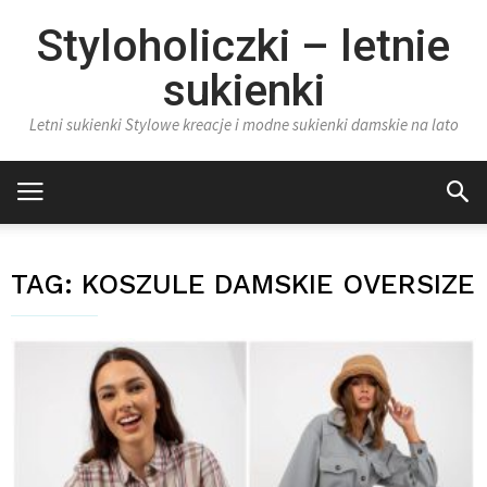
Styloholiczki – letnie
sukienki
Letni sukienki Stylowe kreacje i modne sukienki damskie na lato
TAG:
KOSZULE DAMSKIE OVERSIZE