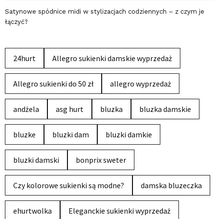
Satynowe spódnice midi w stylizacjach codziennych – z czym je
łączyć?
24hurt
Allegro sukienki damskie wyprzedaż
Allegro sukienki do 50 zł
allegro wyprzedaż
andżela
asg hurt
bluzka
bluzka damskie
bluzke
bluzki dam
bluzki damkie
bluzki damski
bonprix sweter
Czy kolorowe sukienki są modne?
damska bluzeczka
ehurtwolka
Eleganckie sukienki wyprzedaż