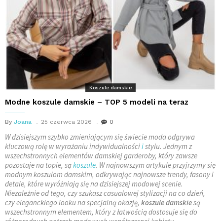
Koszule damskie
Modne koszule damskie – TOP 5 modeli na teraz
By
Joana
25 czerwca 2026
0
W dzisiejszym szybko zmieniającym się świecie moda odgrywa
kluczową rolę w wyrażaniu indywidualności
i
stylu. Jednym z
wszechstronnych elementów damskiej garderoby, który zawsze
pozostaje na topie, są
koszule
. W najnowszym artykule przyjrzymy się
modnym koszulom damskim, odkrywając najnowsze trendy, fasony i
detale, które wyróżniają się na dzisiejszej modowej scenie.
Niezależnie od tego, czy szukasz casualowej stylizacji na co dzień,
czy eleganckiego looku na specjalną okazję,
koszule damskie
są
wszechstronnym elementem, który z łatwością dostosuje się do