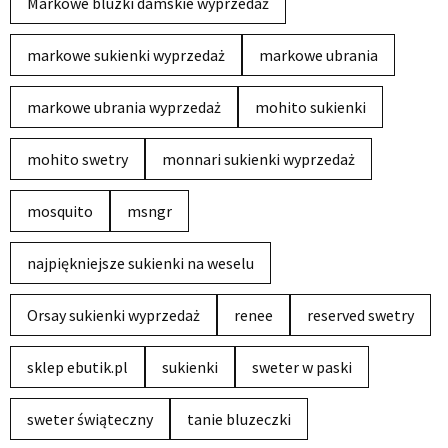
Markowe bluzki damskie wyprzedaż
markowe sukienki wyprzedaż
markowe ubrania
markowe ubrania wyprzedaż
mohito sukienki
mohito swetry
monnari sukienki wyprzedaż
mosquito
msngr
najpiękniejsze sukienki na weselu
Orsay sukienki wyprzedaż
renee
reserved swetry
sklep ebutik.pl
sukienki
sweter w paski
sweter świąteczny
tanie bluzeczki