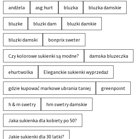
andżela
asg hurt
bluzka
bluzka damskie
bluzke
bluzki dam
bluzki damkie
bluzki damski
bonprix sweter
Czy kolorowe sukienki są modne?
damska bluzeczka
ehurtwolka
Eleganckie sukienki wyprzedaż
gdzie kupować markowe ubrania taniej
greenpoint
h & m swetry
hm swetry damskie
Jaka sukienka dla kobiety po 50?
Jakie sukienki dla 30 latki?