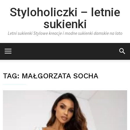
Styloholiczki – letnie
sukienki
Letni sukienki Stylowe kreacje i modne sukienki damskie na lato
TAG:
MAŁGORZATA SOCHA