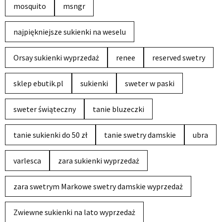
mosquito
msngr
najpiękniejsze sukienki na weselu
Orsay sukienki wyprzedaż
renee
reserved swetry
sklep ebutik.pl
sukienki
sweter w paski
sweter świąteczny
tanie bluzeczki
tanie sukienki do 50 zł
tanie swetry damskie
ubra
varlesca
zara sukienki wyprzedaż
zara swetrym Markowe swetry damskie wyprzedaż
Zwiewne sukienki na lato wyprzedaż