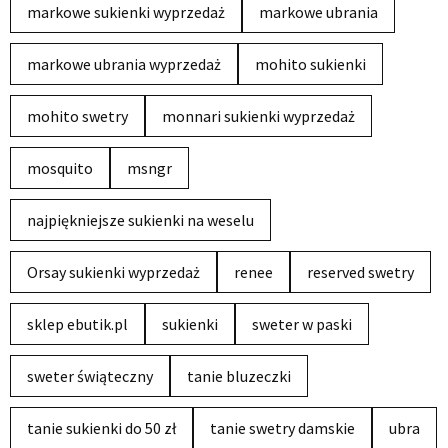
markowe sukienki wyprzedaż
markowe ubrania
markowe ubrania wyprzedaż
mohito sukienki
mohito swetry
monnari sukienki wyprzedaż
mosquito
msngr
najpiękniejsze sukienki na weselu
Orsay sukienki wyprzedaż
renee
reserved swetry
sklep ebutik.pl
sukienki
sweter w paski
sweter świąteczny
tanie bluzeczki
tanie sukienki do 50 zł
tanie swetry damskie
ubra