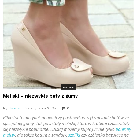
obuwie
Meliski – niezwykłe buty z gumy
By
Joana
27 stycznia 2025
0
Kilka lat temu rynek obuwniczy postawił na wytwarzanie butów ze
specjalnej gumy. Tak powstały meliski, które w krótkim czasie stały
się niezwykle popularne. Dzisiaj możemy kupić już nie tylko
baleriny
melisy
, ale także koturny, sandały,
szpilki
czy czółenka bazujące na