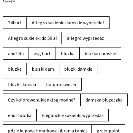
łączyć?
24hurt
Allegro sukienki damskie wyprzedaż
Allegro sukienki do 50 zł
allegro wyprzedaż
andżela
asg hurt
bluzka
bluzka damskie
bluzke
bluzki dam
bluzki damkie
bluzki damski
bonprix sweter
Czy kolorowe sukienki są modne?
damska bluzeczka
ehurtwolka
Eleganckie sukienki wyprzedaż
gdzie kupować markowe ubrania taniej
greenpoint