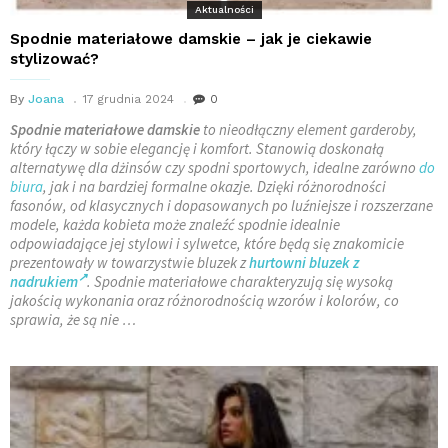
Aktualności
Spodnie materiałowe damskie – jak je ciekawie
stylizować?
By
Joana
17 grudnia 2024
0
Spodnie materiałowe damskie
to nieodłączny element garderoby,
który łączy w sobie elegancję i komfort. Stanowią doskonałą
alternatywę dla dżinsów czy spodni sportowych, idealne zarówno
do
biura
, jak i na bardziej formalne okazje. Dzięki różnorodności
fasonów, od klasycznych i dopasowanych po luźniejsze i rozszerzane
modele, każda kobieta może znaleźć spodnie idealnie
odpowiadające jej stylowi i sylwetce, które będą się znakomicie
prezentowały w towarzystwie bluzek z
hurtowni bluzek z
nadrukiem
. Spodnie materiałowe charakteryzują się wysoką
jakością wykonania oraz różnorodnością wzorów i kolorów, co
sprawia, że są nie …