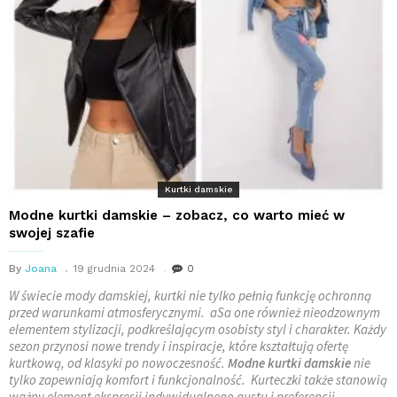
Kurtki damskie
Modne kurtki damskie – zobacz, co warto mieć w
swojej szafie
By
Joana
19 grudnia 2024
0
W świecie mody damskiej, kurtki nie tylko pełnią funkcję ochronną
przed warunkami atmosferycznymi. aSa one również nieodzownym
elementem stylizacji, podkreślającym osobisty styl i charakter. Każdy
sezon przynosi nowe trendy i inspiracje, które kształtują ofertę
kurtkową, od klasyki po nowoczesność.
Modne kurtki damskie
nie
tylko zapewniają komfort i funkcjonalność. Kurteczki także stanowią
ważny element ekspresji indywidualnego gustu i preferencji