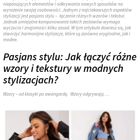
niepasujących elementów i odkrywania nowych sposobów na
wyrażenie swojej osobowości. Jednym z najciekawszych aspektów
stylizacji jest pasjans stylu – łączenie różnych wzorów i tekstur.
Jednak umiejętne komponowanie takich zestawów wymaga
wyczucia i znajomości kilku zasad. W tym artykule dowiesz się, jak
stworzyć harmonijne stylizacje, które są zarówno oryginalne, jak i
modne.
Pasjans stylu: Jak łączyć różne
wzory i tekstury w modnych
stylizacjach?
Wzory – od klasyki po awangardę. Wzory odgrywają …