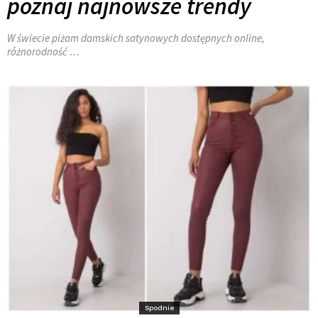
poznaj najnowsze trendy
W świecie piżam damskich satynowych dostępnych online,
różnorodność …
Spodnie