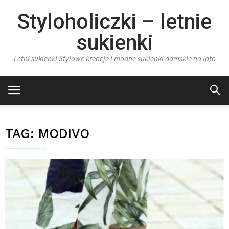
Styloholiczki – letnie
sukienki
Letni sukienki Stylowe kreacje i modne sukienki damskie na lato
TAG:
MODIVO