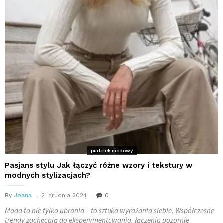
pudelek modowy
Pasjans stylu Jak łączyć różne wzory i tekstury w
modnych stylizacjach?
By
Joana
21 grudnia 2024
0
Moda to nie tylko ubrania – to sztuka wyrażania siebie. Współczesne
trendy zachęcają do eksperymentowania, łączenia pozornie