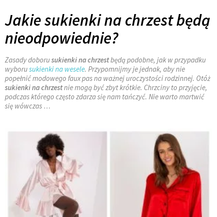
Jakie sukienki na chrzest będą
nieodpowiednie?
Zasady doboru
sukienki na chrzest
będą podobne, jak w przypadku
wyboru
sukienki na wesele
. Przypomnijmy je jednak, aby nie
popełnić modowego
faux
pas
na ważnej uroczystości rodzinnej. Otóż
sukienki na chrzest
nie mogą być zbyt krótkie. Chrzciny to przyjęcie,
podczas którego często zdarza się nam tańczyć. Nie warto martwić
się wówczas …