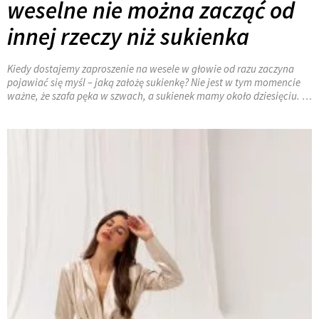
weselne nie można zacząć od
innej rzeczy niż sukienka
Kiedy dostajemy zaproszenie na wesele w głowie od razu zaczyna
pojawiać się myśl – jaką założę sukienkę? Nie jest w tym momencie
ważne, że szafa pęka w szwach, a sukienek mamy około dziesięciu. …