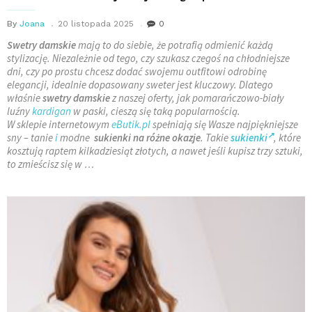
By
Joana
20 listopada 2025
0
Swetry damskie
mają to do siebie, że potrafią odmienić każdą
stylizację. Niezależnie od tego, czy szukasz czegoś na chłodniejsze
dni, czy po prostu chcesz dodać swojemu outfitowi odrobinę
elegancji, idealnie dopasowany sweter jest kluczowy. Dlatego
właśnie
swetry damskie
z naszej oferty, jak pomarańczowo-biały
luźny
kardigan
w paski, cieszą się taką popularnością.
W sklepie internetowym
eButik.pl
spełniają się Wasze najpiękniejsze
sny – tanie
i
modne
sukienki na różne okazje
. Takie
sukienki
, które
kosztują raptem kilkadziesiąt złotych, a nawet jeśli kupisz trzy sztuki,
to zmieścisz się w …