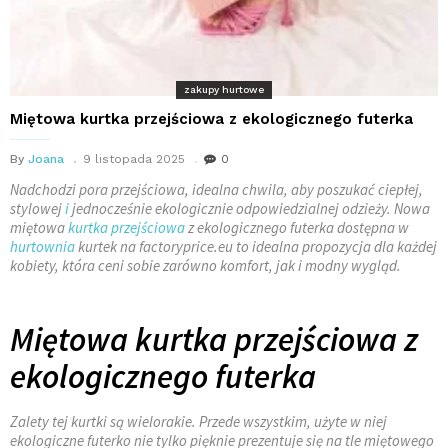
zakupy hurtowe
Miętowa kurtka przejściowa z ekologicznego futerka
By
Joana
9 listopada 2025
0
Nadchodzi pora przejściowa, idealna chwila, aby poszukać ciepłej,
stylowej
i
jednocześnie ekologicznie odpowiedzialnej odzieży. Nowa
miętowa
kurtka przejściowa
z ekologicznego futerka dostępna w
hurtownia
kurtek na factoryprice.eu to idealna propozycja dla każdej
kobiety, która ceni sobie zarówno komfort, jak i modny wygląd.
Miętowa kurtka przejściowa z
ekologicznego futerka
Zalety tej kurtki są wielorakie. Przede wszystkim, użyte w niej
ekologiczne futerko nie tylko pięknie prezentuje się na tle miętowego