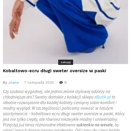
zakupy
Kobaltowo-ecru długi sweter oversize w paski
By
Joana
7 listopada 2025
0
Czy szukasz wygodnej, ale jednocześnie stylowej odzieży na
chłodniejsze dni? Swetry damskie z kolekcji sklepu
eButik.pl
to
idealne rozwiązanie dla każdej kobiety ceniącej sobie komfort
i
modny wygląd. W szczególności polecamy nowość w naszym
asortymencie – kobaltowo-ecru długi sweter oversize w paski, który
jest nie tylko ciepły, ale również niezwykle modny i uniwersalny.
Przejrzyj już teraz różnorodne efektowne
sukienkie na wesele
, by
olśnić innych dopracowaną garderobą. Od czasu do czasu każda