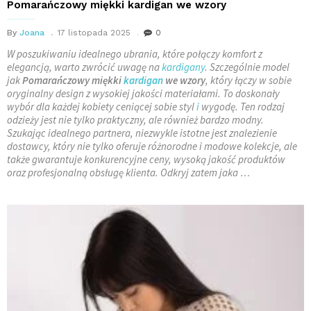
Pomarańczowy miękki kardigan we wzory
By
Joana
17 listopada 2025
0
W poszukiwaniu idealnego ubrania, które połączy komfort z
elegancją, warto zwrócić uwagę na
kardigany
. Szczególnie model
jak
Pomarańczowy miękki
kardigan
we wzory
, który łączy w sobie
oryginalny design z wysokiej jakości materiałami. To doskonały
wybór dla każdej kobiety ceniącej sobie styl
i
wygodę. Ten rodzaj
odzieży jest nie tylko praktyczny, ale również bardzo modny.
Szukając idealnego partnera, niezwykle istotne jest znalezienie
dostawcy, który nie tylko oferuje różnorodne i modowe kolekcje, ale
także gwarantuje konkurencyjne ceny, wysoką jakość produktów
oraz profesjonalną obsługę klienta. Odkryj zatem jaka …