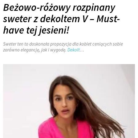
Beżowo-różowy rozpinany
sweter z dekoltem V – Must-
have tej jesieni!
Sweter ten to doskonała propozycja dla kobiet ceniących sobie
zarówno elegancję, jak i wygodę.
Dekolt
…