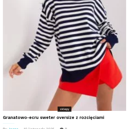
sklepy
Granatowo-ecru sweter oversize z rozcięciami
By
Joana
10 listopada 2025
0