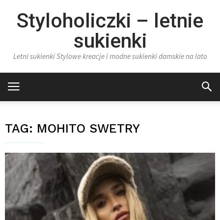
Styloholiczki – letnie
sukienki
Letni sukienki Stylowe kreacje i modne sukienki damskie na lato
TAG:
MOHITO SWETRY