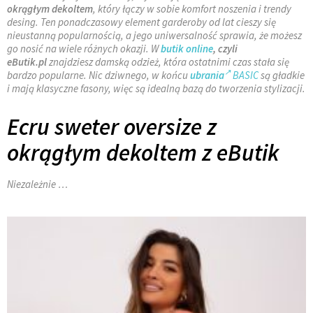
okrągłym dekoltem
, który łączy w sobie komfort noszenia i trendy
desing. Ten ponadczasowy element garderoby od lat cieszy się
nieustanną popularnością, a jego uniwersalność sprawia, że możesz
go nosić na wiele różnych okazji. W
butik online
, czyli
eButik.pl
znajdziesz damską odzież, która ostatnimi czas stała się
bardzo popularne. Nic dziwnego, w końcu
ubrania
BASIC
są gładkie
i mają klasyczne fasony, więc są idealną bazą do tworzenia stylizacji.
Ecru sweter oversize z
okrągłym dekoltem z eButik
Niezależnie …