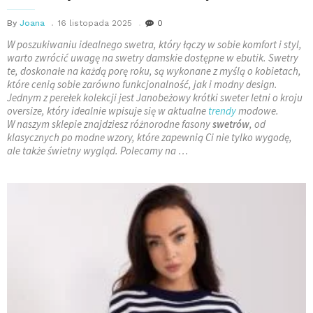
By
Joana
16 listopada 2025
0
W poszukiwaniu idealnego swetra, który łączy w sobie komfort i styl,
warto zwrócić uwagę na swetry damskie dostępne w ebutik. Swetry
te, doskonałe na każdą porę roku, są wykonane z myślą o kobietach,
które cenią sobie zarówno funkcjonalność, jak i modny design.
Jednym z perełek kolekcji jest Janobeżowy krótki sweter letni o kroju
oversize, który idealnie wpisuje się w aktualne
trendy
modowe.
W naszym sklepie znajdziesz różnorodne fasony
swetrów
, od
klasycznych po modne wzory, które zapewnią Ci nie tylko wygodę,
ale także świetny wygląd. Polecamy na …