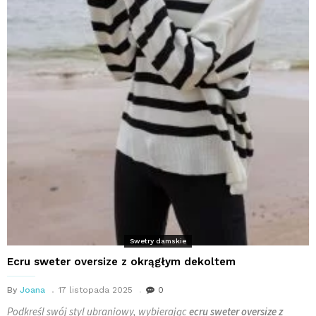
Swetry damskie
Ecru sweter oversize z okrągłym dekoltem
By
Joana
17 listopada 2025
0
Podkreśl swój styl ubraniowy, wybierając
ecru sweter oversize z